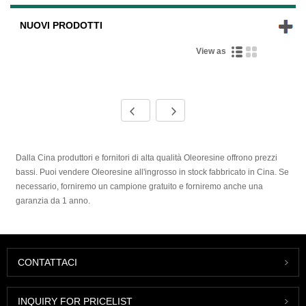
NUOVI PRODOTTI
View as
Dalla Cina produttori e fornitori di alta qualità Oleoresine offrono prezzi
bassi. Puoi vendere Oleoresine all'ingrosso in stock fabbricato in Cina. Se
necessario, forniremo un campione gratuito e forniremo anche una
garanzia da 1 anno.
CONTATTACI
INQUIRY FOR PRICELIST