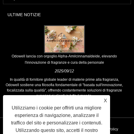
ULTIME NOTIZIE
Odowell lancia con orgoglio Alpha-Amilcinnamaldeide, elevando
l'innovazione di fragranze e cura della personale
2025/09/12
In qualità di fornitore globale leader di materie prime alla fragranza,
Odowell sostiene una filosofia fondamentale di "basata sull'innovazione,
focalizzata sulla qualità", offrendo costantemente soluzioni di fragranze
superiori ai clienti in tutto il mondo.
X
Utilizziamo i cookie per offrirti una migliore
esperienza di navigazione, analizzare il
traffico del sito e personalizzare i contenuti.
Collegamenti
Sitemap
RSS
XML
Privacy Policy
Utilizzando questo sito, accetti il ​​nostro