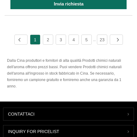
Invia richiesta
1
2
3
4
5
23
...
Dalla Cina produttori e fornitori di alta qualità Prodotti chimici naturali
dell'aroma offrono prezzi bassi. Puoi vendere Prodotti chimici naturali
dell'aroma all'ingrosso in stock fabbricato in Cina. Se necessario,
forniremo un campione gratuito e forniremo anche una garanzia da 1
anno.
CONTATTACI
INQUIRY FOR PRICELIST