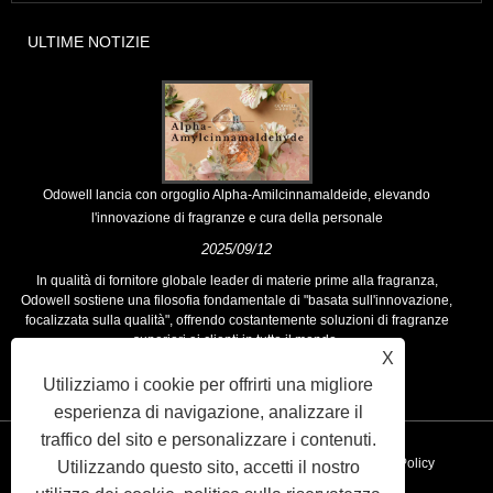
ULTIME NOTIZIE
Odowell lancia con orgoglio Alpha-Amilcinnamaldeide, elevando
l'innovazione di fragranze e cura della personale
2025/09/12
In qualità di fornitore globale leader di materie prime alla fragranza,
Odowell sostiene una filosofia fondamentale di "basata sull'innovazione,
focalizzata sulla qualità", offrendo costantemente soluzioni di fragranze
superiori ai clienti in tutto il mondo.
X
Utilizziamo i cookie per offrirti una migliore
esperienza di navigazione, analizzare il
traffico del sito e personalizzare i contenuti.
Collegamenti
Sitemap
RSS
XML
Privacy Policy
Utilizzando questo sito, accetti il ​​nostro