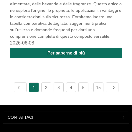
alimentare, delle bevande e delle fragranze. Questo articolo
ne esplora l'origine, le proprietà, le applicazioni, i vantaggi e
le considerazioni sulla sicurezza. Forniremo inoltre una
tabella comparativa dettagliata, suggerimenti pratici
sull'utilizzo e domande frequenti per darti una
comprensione completa di questo composto versatile.
2026-06-08
Per saperne di più
1
2
3
4
5
15
...
CONTATTACI