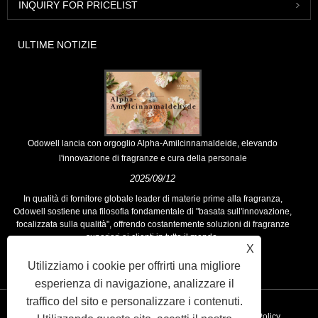
INQUIRY FOR PRICELIST
ULTIME NOTIZIE
Odowell lancia con orgoglio Alpha-Amilcinnamaldeide, elevando
l'innovazione di fragranze e cura della personale
2025/09/12
In qualità di fornitore globale leader di materie prime alla fragranza,
Odowell sostiene una filosofia fondamentale di "basata sull'innovazione,
focalizzata sulla qualità", offrendo costantemente soluzioni di fragranze
superiori ai clienti in tutto il mondo.
X
Utilizziamo i cookie per offrirti una migliore
esperienza di navigazione, analizzare il
traffico del sito e personalizzare i contenuti.
Collegamenti
Sitemap
RSS
XML
Privacy Policy