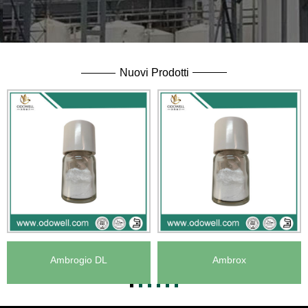
moved into Industrial Park in North Jiangsu Province during
2009-2010.New facilities and two well-equipped R&D
centers are located in Jiangsu Province, China, producing
more than 40 varieties of stable & reliable quality products，
Nuovi Prodotti
which are strictly in accordance with the requirement of the
ISO9001, ISO14000, ISO18000, ISO22000,Chinese food
production Licenza, halal, certificato ebraico kosher e codice
FCC.
Ambrogio DL
Ambrox