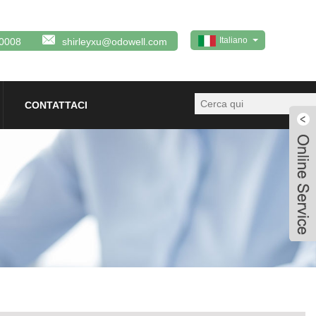
Italiano
0008
shirleyxu@odowell.com
CONTATTACI