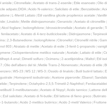
l anisile
Citronellale
Acetato di trans-2-esenile
Etile esanoato
Olio di
|
|
|
|
cile adipato;DIDA
Acido N-valerico
Salicilato di etile
Benzaldeide
Aci
|
|
|
|
lattone
L-Mentil Lattato
Etil vanillina glicole propilenico acetale
Vanill
|
|
|
eide
Linalolo
Metile diidrojasmonato
Geraniolo
Acetato di citronellile
|
|
|
|
Alcol fogliare
Isolongifolone
Idrossicitronellale
Acetato di geranile
T
|
|
|
|
|
 fenilacetato
Acetato di 4-terz-butilcicloesile
Diidrojasmone
Terpineol
|
|
|
lina
2,3-Butanedione
Isolongifolene
Citronellol
Citronellil nitrile
Gamm
|
|
|
|
|
nol 803
Atratato di metile
Acetato di esile
3-fenil-1-propanolo
vanigl
|
|
|
|
Cymene
Ciclopentenolone metilico naturale
Acetale
Lattato di etile
Ci
|
|
|
|
tilhept-4-enal
Dimetil solfuro
Ocimenu
2-acetilpiridina
Maltol
Etil is
|
|
|
|
|
17
Olio dell'albero del tè
Metile Trans-2-Nonenoato
Acetato di etile
B
|
|
|
|
 zenzero
WS-23
WS 12
WS-3
Ossido di linalolo
Butil butirril lattato
E
|
|
|
|
|
|
igustrale
Homoprenil isobutirrato
Acetone piperonile
Ebanol
Sandalo
|
|
|
|
elide
Terpinolene
Octahydro-2,5,5-Trimetil-2-Naphthol
Fenilacetaldei
|
|
|
etilbutil 3-metilbutanoato
Acetato di Nopyl
Acido tannico
Lattone dell
|
|
|
e
Esil salicilato
Acetato di N-butile
Etil lattone di fieno greco
Butirrato
|
|
|
|
l-1-butanolo
Acido 2-metilico butirrico
Acido 2-metil Valerico
Fruttone
|
|
|