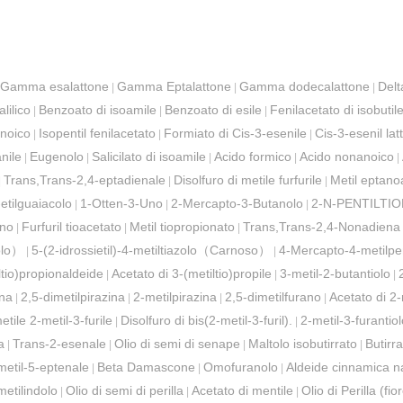
Gamma esalattone
Gamma Eptalattone
Gamma dodecalattone
Delt
|
|
|
alilico
Benzoato di isoamile
Benzoato di esile
Fenilacetato di isobutil
|
|
|
anoico
Isopentil fenilacetato
Formiato di Cis-3-esenile
Cis-3-esenil lat
|
|
|
nile
Eugenolo
Salicilato di isoamile
Acido formico
Acido nonanoico
|
|
|
|
|
Trans,Trans-2,4-eptadienale
Disolfuro di metile furfurile
Metil eptano
|
|
|
-etilguaiacolo
1-Otten-3-Uno
2-Mercapto-3-Butanolo
2-N-PENTILTI
|
|
|
Uno
Furfuril tioacetato
Metil tiopropionato
Trans,Trans-2,4-Nonadiena
|
|
|
iolo）
5-(2-idrossietil)-4-metiltiazolo（Carnoso）
4-Mercapto-4-metilp
|
|
ltio)propionaldeide
Acetato di 3-(metiltio)propile
3-metil-2-butantiolo
|
|
|
ina
2,5-dimetilpirazina
2-metilpirazina
2,5-dimetilfurano
Acetato di 2-
|
|
|
|
etile 2-metil-3-furile
Disolfuro di bis(2-metil-3-furil).
2-metil-3-furantiol
|
|
a
Trans-2-esenale
Olio di semi di senape
Maltolo isobutirrato
Butirra
|
|
|
|
metil-5-eptenale
Beta Damascone
Omofuranolo
Aldeide cinnamica n
|
|
|
metilindolo
Olio di semi di perilla
Acetato di mentile
Olio di Perilla (fio
|
|
|