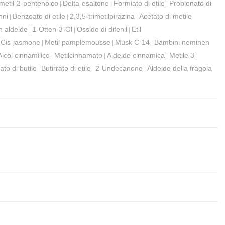
metil-2-pentenoico
Delta-esaltone
Formiato di etile
Propionato di
|
|
|
nni
Benzoato di etile
2,3,5-trimetilpirazina
Acetato di metile
|
|
|
n aldeide
1-Otten-3-Ol
Ossido di difenil
Etil
|
|
|
Cis-jasmone
Metil pamplemousse
Musk C-14
Bambini neminen
|
|
|
|
Alcol cinnamilico
Metilcinnamato
Aldeide cinnamica
Metile 3-
|
|
|
ato di butile
Butirrato di etile
2-Undecanone
Aldeide della fragola
|
|
|