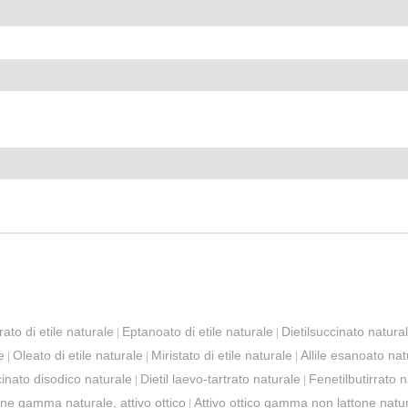
rato di etile naturale
Eptanoato di etile naturale
Dietilsuccinato natura
|
|
e
Oleato di etile naturale
Miristato di etile naturale
Allile esanoato nat
|
|
|
inato disodico naturale
Dietil laevo-tartrato naturale
Fenetilbutirrato 
|
|
ne gamma naturale, attivo ottico
Attivo ottico gamma non lattone natu
|