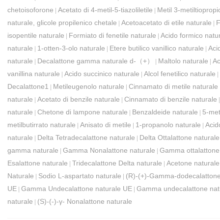
chetoisoforone
Acetato di 4-metil-5-tiazoliletile
Metil 3-metiltioprop
|
|
naturale, glicole propilenico chetale
Acetoacetato di etile naturale
F
|
|
isopentile naturale
Formiato di fenetile naturale
Acido formico natu
|
|
naturale
1-otten-3-olo naturale
Etere butilico vanillico naturale
Aci
|
|
|
naturale
Decalattone gamma naturale d-（+）
Maltolo naturale
Ac
|
|
|
vanillina naturale
Acido succinico naturale
Alcol fenetilico naturale
|
|
|
Decalattone1
Metileugenolo naturale
Cinnamato di metile naturale
|
|
naturale
Acetato di benzile naturale
Cinnamato di benzile naturale
|
|
naturale
Chetone di lampone naturale
Benzaldeide naturale
5-met
|
|
|
metilbutirrato naturale
Anisato di metile
1-propanolo naturale
Acid
|
|
|
naturale
Delta Tetradecalattone naturale
Delta Ottalattone naturale
|
|
gamma naturale
Gamma Nonalattone naturale
Gamma ottalattone
|
|
Esalattone naturale
Tridecalattone Delta naturale
Acetone naturale
|
|
Naturale
Sodio L-aspartato naturale
(R)-(+)-Gamma-dodecalattone
|
|
UE
Gamma Undecalattone naturale UE
Gamma undecalattone natu
|
|
naturale
(S)-(-)-γ- Nonalattone naturale
|