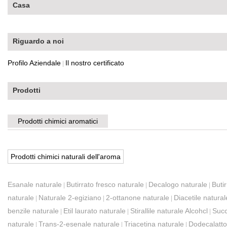
Casa
Riguardo a noi
Profilo Aziendale
Il nostro certificato
|
Prodotti
Prodotti chimici aromatici
Prodotti chimici naturali dell'aroma
Esanale naturale
Butirrato fresco naturale
Decalogo naturale
Butir
|
|
|
naturale
Naturale 2-egiziano
2-ottanone naturale
Diacetile natural
|
|
|
benzile naturale
Etil laurato naturale
Stirallile naturale Alcohcl
Succ
|
|
|
naturale
Trans-2-esenale naturale
Triacetina naturale
Dodecalatto
|
|
|