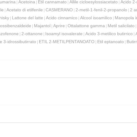
umarina
Acetoina
Etil cannamato
Allile cicloesylossiacetato
Acido 2-
|
|
|
|
ile
Acetato di etilfenile
CASMERANO
2-metil-1-fenil-2-propanolo
2 a
|
|
|
|
hisky
Lattone del latte
Acido cinnamico
Alcool isoamilico
Manopola i
|
|
|
|
rossibenzaldeide
Majantol
Aprire
Ottalattone gamma
Metil salicilato
|
|
|
|
zofenone
2-ottanone
Isoamyl isovalerate
Acido 3-metilico butirrico
|
|
|
|
le 3-idrossibutirrato
ETIL 2-METILPENTANOATO
Etil eptanoato
Butirr
|
|
|