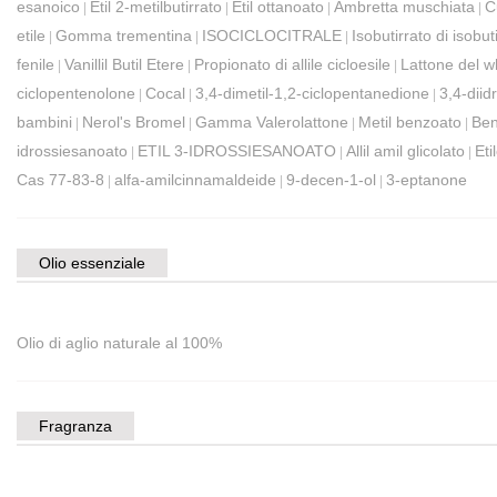
esanoico
Etil 2-metilbutirrato
Etil ottanoato
Ambretta muschiata
C
|
|
|
|
etile
Gomma trementina
ISOCICLOCITRALE
Isobutirrato di isobut
|
|
|
fenile
Vanillil Butil Etere
Propionato di allile cicloesile
Lattone del w
|
|
|
ciclopentenolone
Cocal
3,4-dimetil-1,2-ciclopentanedione
3,4-diid
|
|
|
bambini
Nerol's Bromel
Gamma Valerolattone
Metil benzoato
Ben
|
|
|
|
idrossiesanoato
ETIL 3-IDROSSIESANOATO
Allil amil glicolato
Eti
|
|
|
Cas 77-83-8
alfa-amilcinnamaldeide
9-decen-1-ol
3-eptanone
|
|
|
Olio essenziale
Olio di aglio naturale al 100%
Fragranza