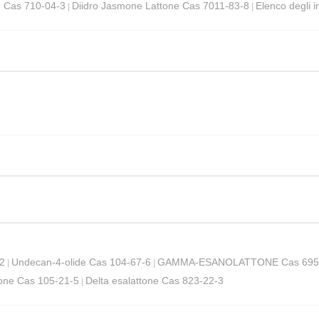
e Cas 710-04-3
Diidro Jasmone Lattone Cas 7011-83-8
Elenco degli i
|
|
2
Undecan-4-olide Cas 104-67-6
GAMMA-ESANOLATTONE Cas 695
|
|
one Cas 105-21-5
Delta esalattone Cas 823-22-3
|