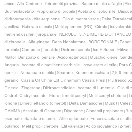
anice
Alfa-Cedrene
Tetrametil pirazina
Sapore di olio all'aglio
Alco
|
|
|
|
Butilfenilacetato
Propionato di propile
Acetato di isobornile
Diisode
|
|
|
diidroterpenile
Alfa-terpinene
Olio di menta verde
Delta Tetradeca
|
|
|
vanillina
Butirrato di esile
Metil eptenone (PG)
Citrale
Isovalerald
|
|
|
|
metilendiossifenil)propanale
NEROLO
3,7-DIMETIL-1-OTTANOLO
|
|
di citronella
Alfa-pinene
Delta Nonalattone
BORGEONALE
Fenetil
|
|
|
|
terpinile
Campene
Tonalide
Diidromircenolo
Iso E Super
Etilvanil
|
|
|
|
|
Maltol
Benzoato di benzile
Acido eptanoico
Muschio xilene
Sande
|
|
|
|
Anguria
Acetato di dimetilbenzilcarbinile
Isovalerato di etile
Para 
|
|
|
benzile
Nonanoato di etile
Sparano
Ketone muschiato
2,5,6-trime
|
|
|
|
geranio
Cassia Oil China Ext Cinnamum Cassia Presl
Più fresco 5
|
|
Cineolo
Zingerone
Diidroactindiolide
Acetato di L-mentile
Olio di
|
|
|
|
Cedrol
Cedryl acetato
Etere di metil cedryl
Metil cedryl chetone
L
|
|
|
|
ionone
Dimetil ettanolo (dimetol)
Delta Damascone
Musk t
Celest
|
|
|
|
GAMMA
Assoluto di Osmanto
Dipentene
Cinnamil propionato
3-m
|
|
|
|
esanoato
Salicilato di amile
Allile eptanoato
Fenossiacetato di allil
|
|
|
butirrico
Metil propil chetone
Etil valerate
Acido isovalerico
2-meti
|
|
|
|