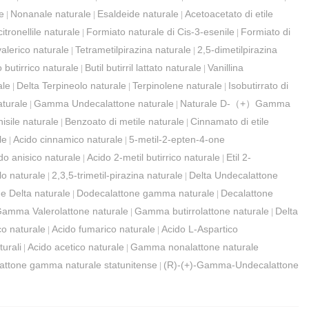
e
Nonanale naturale
Esaldeide naturale
Acetoacetato di etile
|
|
|
itronellile naturale
Formiato naturale di Cis-3-esenile
Formiato di
|
|
valerico naturale
Tetrametilpirazina naturale
2,5-dimetilpirazina
|
|
 butirrico naturale
Butil butirril lattato naturale
Vanillina
|
|
ale
Delta Terpineolo naturale
Terpinolene naturale
Isobutirrato di
|
|
|
aturale
Gamma Undecalattone naturale
Naturale D-（+）Gamma
|
|
isile naturale
Benzoato di metile naturale
Cinnamato di etile
|
|
le
Acido cinnamico naturale
5-metil-2-epten-4-one
|
|
do anisico naturale
Acido 2-metil butirrico naturale
Etil 2-
|
|
lo naturale
2,3,5-trimetil-pirazina naturale
Delta Undecalattone
|
|
e Delta naturale
Dodecalattone gamma naturale
Decalattone
|
|
amma Valerolattone naturale
Gamma butirrolattone naturale
Delta
|
|
co naturale
Acido fumarico naturale
Acido L-Aspartico
|
|
turali
Acido acetico naturale
Gamma nonalattone naturale
|
|
attone gamma naturale statunitense
(R)-(+)-Gamma-Undecalattone
|