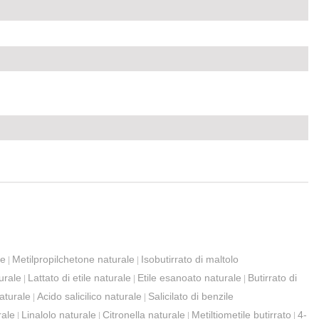
Live
le
Metilpropilchetone naturale
Isobutirrato di maltolo
|
|
urale
Lattato di etile naturale
Etile esanoato naturale
Butirrato di
|
|
|
naturale
Acido salicilico naturale
Salicilato di benzile
|
|
rale
Linalolo naturale
Citronella naturale
Metiltiometile butirrato
4-
|
|
|
|