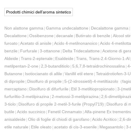
Prodotti chimici dell'aroma sintetico
Non alattone gamma
Gamma undecalattone
Decalattone gamma
|
|
|
Decalattone
Ossibenzone
decanale
Butirrato di benzile
Alcool stir
|
|
|
|
furoato
Acetato di anisile
Acido 4-metilnonanoico
Acido 4-metilott
|
|
|
benzile
Furfurale
3-ottanone
Delta Tridecalattone
Acetone di gera
|
|
|
|
Aldeide
Trans-2-eptenale
Esaldeide
Trans, Trans-2.4-Giorno-1-Al
|
|
|
metilpentan-2-one
2,3-butanditiolo
5,6,7,8-tetraidrochinossalina
4
|
|
|
Butanone
Isotiocianato di allile
Vanillil etil etere
Tetraidrotiofen-3-
|
|
|
di dipropile
Disolfuro di propile
5-(2-idrossietil)-4-metiltiazolo（fag
|
|
mercaptano
Disolfuro di difurfurile
Etil 3-metiltiopropionato
3-(meti
|
|
|
furfuriltio-3-metilpirazina
2-metossi-3-metilpirazina
2,6-dimetilpiraz
|
|
3-tiolo
Disolfuro di propile 2-metil-3-furile (Propyl719)
Disolfuro di m
|
|
butile
Acido succinico
Fenetil Cinnamato
Alfa-pinene Ex trementin
|
|
|
anisaldeide
Olio di foglie di chiodi di garofano
Acido Acritico
2,6-di
|
|
|
etile naturale
Etile oleato
acetato di cis-3-esenile
Megasantolo
3-
|
|
|
|