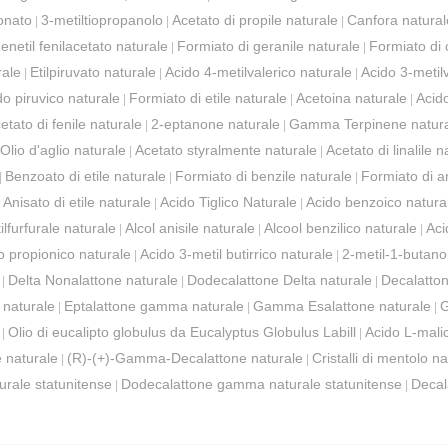
ionato
3-metiltiopropanolo
Acetato di propile naturale
Canfora natural
|
|
|
enetil fenilacetato naturale
Formiato di geranile naturale
Formiato di c
|
|
rale
Etilpiruvato naturale
Acido 4-metilvalerico naturale
Acido 3-metil
|
|
|
do piruvico naturale
Formiato di etile naturale
Acetoina naturale
Acido
|
|
|
etato di fenile naturale
2-eptanone naturale
Gamma Terpinene natur
|
|
Olio d'aglio naturale
Acetato styralmente naturale
Acetato di linalile n
|
|
Benzoato di etile naturale
Formiato di benzile naturale
Formiato di an
|
|
|
Anisato di etile naturale
Acido Tiglico Naturale
Acido benzoico natura
|
|
|
ilfurfurale naturale
Alcol anisile naturale
Alcool benzilico naturale
Aci
|
|
|
o propionico naturale
Acido 3-metil butirrico naturale
2-metil-1-butano
|
|
Delta Nonalattone naturale
Dodecalattone Delta naturale
Decalatton
|
|
|
 naturale
Eptalattone gamma naturale
Gamma Esalattone naturale
G
|
|
|
Olio di eucalipto globulus da Eucalyptus Globulus Labill
Acido L-mali
|
|
 naturale
(R)-(+)-Gamma-Decalattone naturale
Cristalli di mentolo na
|
|
rale statunitense
Dodecalattone gamma naturale statunitense
Decal
|
|