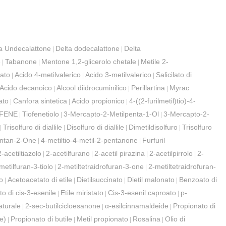
a Undecalattone
Delta dodecalattone
Delta
|
|
e
Tabanone
Mentone 1,2-glicerolo chetale
Metile 2-
|
|
|
tato
Acido 4-metilvalerico
Acido 3-metilvalerico
Salicilato di
|
|
|
Acido decanoico
Alcool diidrocuminilico
Perillartina
Myrac
|
|
|
ato
Canfora sintetica
Acido propionico
4-((2-furilmetil)tio)-4-
|
|
|
OFENE
Tiofenetiolo
3-Mercapto-2-Metilpenta-1-Ol
3-Mercapto-2-
|
|
|
Trisolfuro di diallile
Disolfuro di diallile
Dimetildisolfuro
Trisolfuro
|
|
|
|
entan-2-One
4-metiltio-4-metil-2-pentanone
Furfuril
|
|
2-acetiltiazolo
2-acetilfurano
2-acetil pirazina
2-acetilpirrolo
2-
|
|
|
|
metilfuran-3-tiolo
2-metiltetraidrofuran-3-one
2-metiltetraidrofuran-
|
|
o
Acetoacetato di etile
Dietilsuccinato
Dietil malonato
Benzoato di
|
|
|
|
to di cis-3-esenile
Etile miristato
Cis-3-esenil caproato
p-
|
|
|
aturale
2-sec-butilcicloesanone
α-esilcinnamaldeide
Propionato di
|
|
|
re)
Propionato di butile
Metil propionato
Rosalina
Olio di
|
|
|
|