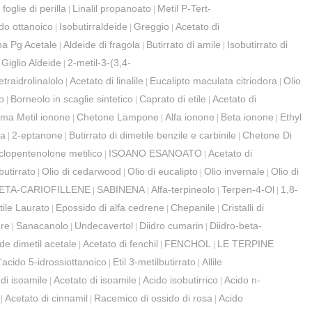
 foglie di perilla
Linalil propanoato
Metil P-Tert-
|
|
do ottanoico
Isobutirraldeide
Greggio
Acetato di
|
|
|
ina Pg Acetale
Aldeide di fragola
Butirrato di amile
Isobutirrato di
|
|
|
Giglio Aldeide
2-metil-3-(3,4-
|
|
etraidrolinalolo
Acetato di linalile
Eucalipto maculata citriodora
Olio
|
|
|
o
Borneolo in scaglie sintetico
Caprato di etile
Acetato di
|
|
|
a Metil ionone
Chetone Lampone
Alfa ionone
Beta ionone
Ethyl
|
|
|
|
ia
2-eptanone
Butirrato di dimetile benzile e carbinile
Chetone Di
|
|
|
clopentenolone metilico
ISOANO ESANOATO
Acetato di
|
|
obutirrato
Olio di cedarwood
Olio di eucalipto
Olio invernale
Olio di
|
|
|
|
ETA-CARIOFILLENE
SABINENA
Alfa-terpineolo
Terpen-4-Ol
1,8-
|
|
|
|
tile Laurato
Epossido di alfa cedrene
Chepanile
Cristalli di
|
|
|
re
Sanacanolo
Undecavertol
Diidro cumarin
Diidro-beta-
|
|
|
|
de dimetil acetale
Acetato di fenchil
FENCHOL
LE TERPINE
|
|
|
'acido 5-idrossiottanoico
Etil 3-metilbutirrato
Allile
|
|
 di isoamile
Acetato di isoamile
Acido isobutirrico
Acido n-
|
|
|
Acetato di cinnamil
Racemico di ossido di rosa
Acido
|
|
|