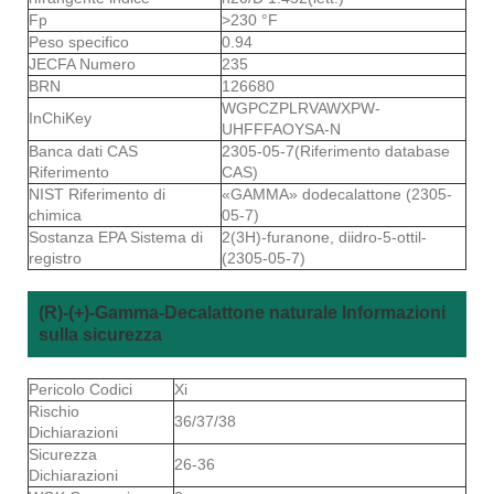
Fp
>230 °F
Peso specifico
0.94
JECFA Numero
235
BRN
126680
WGPCZPLRVAWXPW-
InChiKey
UHFFFAOYSA-N
Banca dati CAS
2305-05-7(Riferimento database
Riferimento
CAS)
NIST Riferimento di
«GAMMA» dodecalattone (2305-
chimica
05-7)
Sostanza EPA Sistema di
2(3H)-furanone, diidro-5-ottil-
registro
(2305-05-7)
(R)-(+)-Gamma-Decalattone naturale Informazioni
sulla sicurezza
Pericolo Codici
Xi
Rischio
36/37/38
Dichiarazioni
Sicurezza
26-36
Dichiarazioni