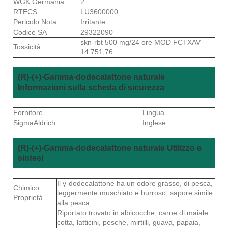
WGK Germania
2
RTECS
LU3600000
Pericolo Nota
Irritante
Codice SA
29322090
skn-rbt 500 mg/24 ore MOD FCTXAV
Tossicità
14.751,76
(R)-(+)-Gamma-dodecalattone naturale
Informazioni sulla scheda di sicurezza
Fornitore
Lingua
SigmaAldrich
Inglese
(R)-(+)-Gamma-dodecalattone naturale Utilizzo e
sintesi
Il γ-dodecalattone ha un odore grasso, di pesca,
Chimico
leggermente muschiato e burroso, sapore simile
Proprietà
alla pesca
Riportato trovato in albicocche, carne di maiale
cotta, latticini, pesche, mirtilli, guava, papaia,