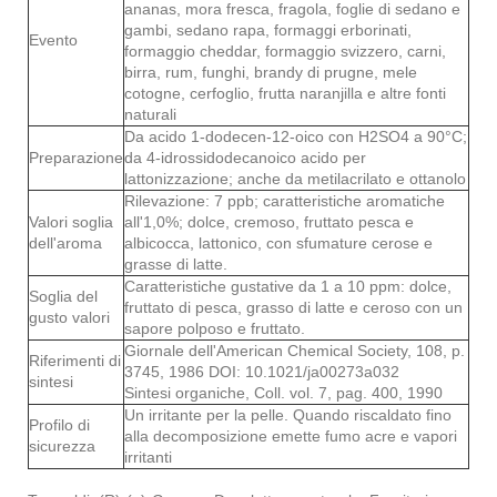
ananas, mora fresca, fragola, foglie di sedano e
gambi, sedano rapa, formaggi erborinati,
Evento
formaggio cheddar, formaggio svizzero, carni,
birra, rum, funghi, brandy di prugne, mele
cotogne, cerfoglio, frutta naranjilla e altre fonti
naturali
Da acido 1-dodecen-12-oico con H2SO4 a 90°C;
Preparazione
da 4-idrossidodecanoico acido per
lattonizzazione; anche da metilacrilato e ottanolo
Rilevazione: 7 ppb; caratteristiche aromatiche
Valori soglia
all'1,0%; dolce, cremoso, fruttato pesca e
dell'aroma
albicocca, lattonico, con sfumature cerose e
grasse di latte.
Caratteristiche gustative da 1 a 10 ppm: dolce,
Soglia del
fruttato di pesca, grasso di latte e ceroso con un
gusto valori
sapore polposo e fruttato.
Giornale dell'American Chemical Society, 108, p.
Riferimenti di
3745, 1986 DOI: 10.1021/ja00273a032
sintesi
Sintesi organiche, Coll. vol. 7, pag. 400, 1990
Un irritante per la pelle. Quando riscaldato fino
Profilo di
alla decomposizione emette fumo acre e vapori
sicurezza
irritanti