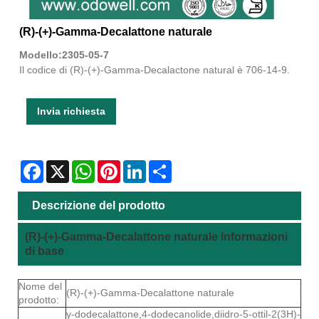
(R)-(+)-Gamma-Decalattone naturale
Modello:2305-05-7
Il codice di (R)-(+)-Gamma-Decalactone natural è 706-14-9.
Invia richiesta
Facebook
X
WhatsApp
Pinterest
LinkedIn
Share
Descrizione del prodotto
(R)-(+)-Gamma-Decalattone naturale Informazioni
di base
Nome del
(R)-(+)-Gamma-Decalattone naturale
prodotto:
γ-dodecalattone,4-dodecanolide,diidro-5-ottil-2(3H)-