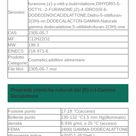
furanone;(±)-γ-ottil-γ-butirrolattone;DIHYDRO-5-
OCTYL -2-FURANONE;(Z)-4-IDROSSI-6-
Sinonimi:
DODECENOICACIDLATTONE;Diidro-5-ottilfuran-
2(3H)-on;DODECALACTON-GAMMA;Naturale
gamma dodecalattone;5-ottildiidrofuran-2(3H)-one
CAS:
2305-05-7
MF:
C12H22O2
MW:
198.3
EINECS:
218-971-6
Prodotto
Cosmetici;additivo alimentare
Categorie:
File Mol:
2305-05-7.mol
Proprietà chimiche naturali del (R)-(+)-Gamma-
Decalattone
Fusione punto
17-18 °C(acceso)
Bollente punto
130-132 °C1,5 mm Hg(illuminato)
densità
0,936 g/mL a 25 °C (acceso)
FEMA
2400| GAMMA-DODECALATTONE
rifrangente indice
n20/D 1.452(lett.)