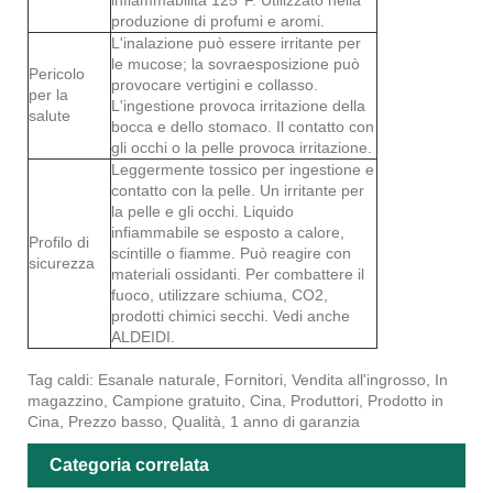
produzione di profumi e aromi.
L'inalazione può essere irritante per
le mucose; la sovraesposizione può
Pericolo
provocare vertigini e collasso.
per la
L'ingestione provoca irritazione della
salute
bocca e dello stomaco. Il contatto con
gli occhi o la pelle provoca irritazione.
Leggermente tossico per ingestione e
contatto con la pelle. Un irritante per
la pelle e gli occhi. Liquido
infiammabile se esposto a calore,
Profilo di
scintille o fiamme. Può reagire con
sicurezza
materiali ossidanti. Per combattere il
fuoco, utilizzare schiuma, CO2,
prodotti chimici secchi. Vedi anche
ALDEIDI.
Tag caldi: Esanale naturale, Fornitori, Vendita all'ingrosso, In
magazzino, Campione gratuito, Cina, Produttori, Prodotto in
Cina, Prezzo basso, Qualità, 1 anno di garanzia
Categoria correlata