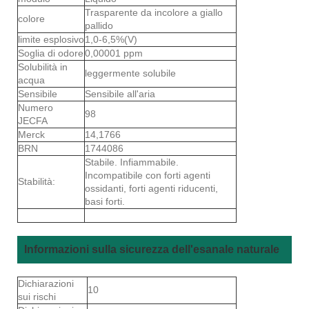
Trasparente da incolore a giallo
colore
pallido
limite esplosivo
1,0-6,5%(V)
Soglia di odore
0,00001 ppm
Solubilità in
leggermente solubile
acqua
Sensibile
Sensibile all'aria
Numero
98
JECFA
Merck
14,1766
BRN
1744086
Stabile. Infiammabile.
Incompatibile con forti agenti
Stabilità:
ossidanti, forti agenti riducenti,
basi forti.
Informazioni sulla sicurezza dell'esanale naturale
Dichiarazioni
10
sui rischi