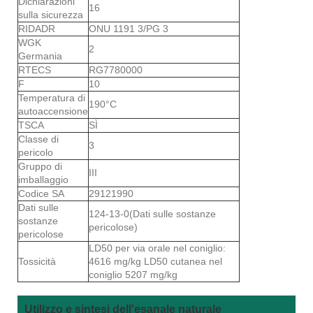
Dichiarazioni
16
sulla sicurezza
RIDADR
ONU 1191 3/PG 3
WGK
2
Germania
RTECS
RG7780000
F
10
Temperatura di
190°C
autoaccensione
TSCA
SÌ
Classe di
3
pericolo
Gruppo di
III
imballaggio
Codice SA
29121990
Dati sulle
124-13-0(Dati sulle sostanze
sostanze
pericolose)
pericolose
LD50 per via orale nel coniglio:
Tossicità
4616 mg/kg LD50 cutanea nel
coniglio 5207 mg/kg
Utilizzo e sintesi dell'esanale naturale