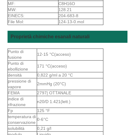
MF:
C8H16O
MW:
128.21
EINECS:
204-683-8
File Mol:
124-13-0.mol
Proprietà chimiche esanali naturali
Punto di
12-15 °C(acceso)
fusione
Punto di
171 °C(acceso)
ebollizione
densità
0,822 g/ml a 20 °C
pressione di
2mmHg (20°C)
vapore
FEMA
2797| OTTANALE
indice di
n20/D 1.421(lett.)
rifrazione
Fp
125 °F
temperatura di
0-6°C
conservazione
solubilità
0,21 g/l
modulo
Liquido