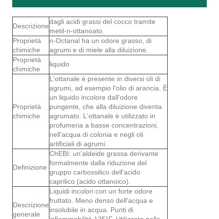
dagli acidi grassi del cocco tramite
Descrizione
metil-n-ottanoato.
Proprietà
n-Octanal ha un odore grasso, di
chimiche
agrumi e di miele alla diluizione.
Proprietà
liquido
chimiche
L'ottanale è presente in diversi oli di
agrumi, ad esempio l'olio di arancia. È
un liquido incolore dall'odore
Proprietà
pungente, che alla diluizione diventa
chimiche
agrumato. L'ottanale è utilizzato in
profumeria a basse concentrazioni,
nell'acqua di colonia e negli oli
artificiali di agrumi.
ChEBI: un'aldeide grassa derivante
formalmente dalla riduzione del
Definizione
gruppo carbossilico dell'acido
caprilico (acido ottanoico).
Liquidi incolori con un forte odore
fruttato. Meno denso dell'acqua e
Descrizione
insolubile in acqua. Punti di
generale
infiammabilità 125°F. Utilizzato nella