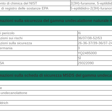
ento di chimica del NIST
2(3H)-furanone, 5-eptildii
 di registro delle sostanze EPA
5-eptildiidro-2(3H)-furano
mazioni sulla sicurezza del gamma undecalattone naturale neg
i pericolo
Xi
zioni sui rischi
36/37/38-52/53
azioni sulla sicurezza
26-36-37/39-36/37-2
ermania
3
S
YQ2485000
SÌ
 SA
29322090
mazioni sulla scheda di sicurezza MSDS del gamma undecalat
re
undecanolattone
drich