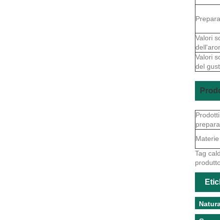
Prepara
Valori s
dell'ar
Valori s
del gus
Prodo
Prodotti
prepara
Materie
Tag cald
produtto
Etic
Natura