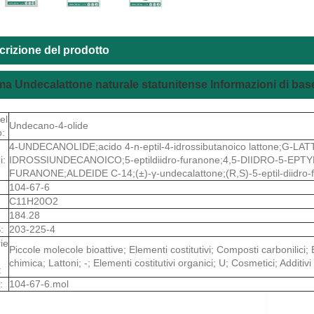
crizione del prodotto
 Undecalattone naturale statunitense Informazioni di bas
el
Undecano-4-olide
o:
4-UNDECANOLIDE;acido 4-n-eptil-4-idrossibutanoico lattone;G-LA
i:
IDROSSIUNDECANOICO;5-eptildiidro-furanone;4,5-DIIDRO-5-EPTY
FURANONE;ALDEIDE C-14;(±)-γ-undecalattone;(R,S)-5-eptil-diidro-
104-67-6
C11H20O2
184.28
:
203-225-4
ie
Piccole molecole bioattive; Elementi costitutivi; Composti carbonilici; B
chimica; Lattoni; -; Elementi costitutivi organici; U; Cosmetici; Additivi
:
:
104-67-6.mol