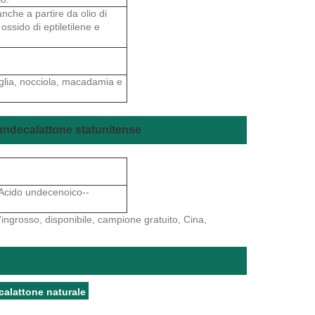
anche a partire da olio di
 ossido di eptiletilene e
iglia, nocciola, macadamia e
 undecalattone statunitense
->Acido undecenoico--
ingrosso, disponibile, campione gratuito, Cina,
lattone naturale