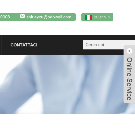
80008
shirleyxu@odowell.com
Italiano
CONTATTACI