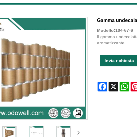
Gamma undecalatt
Modello:104-67-6
Il gamma undecalatto
aromatizzante.
Invia richiesta
Facebook
X
Wha