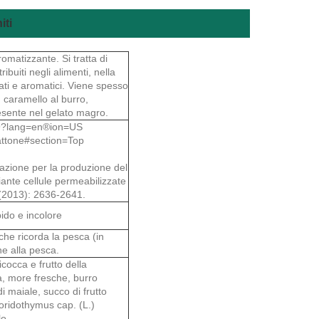
iti
matizzante. Si tratta di
ibuiti negli alimenti, nella
ttati e aromatici. Viene spesso
, caramello al burro,
esente nel gelato magro.
109?lang=en®ion=US
ttone#section=Top
mazione per la produzione del
ante cellule permeabilizzate
8(2013): 2636-2641.
pido e incolore
he ricorda la pesca (in
he alla pesca.
icocca e frutto della
a, more fresche, burro
i maiale, succo di frutto
Coridothymus cap. (L.)
o.