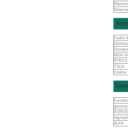
Riferim
Sistema
Infor
Codici d
Dichiara
Dichiar
WGK G
RTEC
TSCA
Codice
Infor
Fornito
gamma-
ACROS
SigmaAl
ALFA