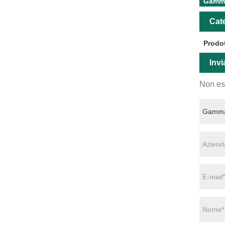
Gamma
Cate
Prodot
Invi
Non esi