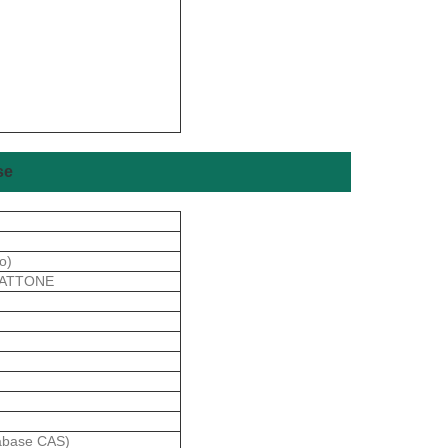
se
o)
LATTONE
tabase CAS)