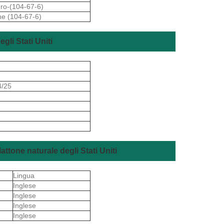
dro-(104-67-6)
ne (104-67-6)
li Stati Uniti
4/25
tone naturale degli Stati Uniti
Lingua
Inglese
Inglese
Inglese
Inglese