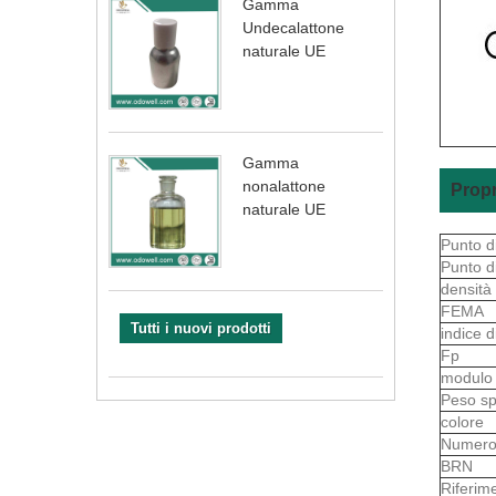
Gamma
Undecalattone
naturale UE
Gamma
nonalattone
Propr
naturale UE
Punto d
Punto d
densità
FEMA
Tutti i nuovi prodotti
indice d
Fp
modul
Peso sp
colore
Numero
BRN
Riferim