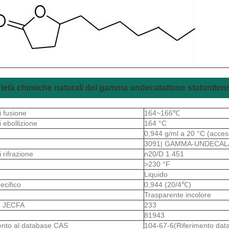
ietà chimiche naturali del gamma undecalattone statuniten
i fusione
164~166℃
i ebollizione
164 °C
0,944 g/ml a 20 °C (acces
3091| GAMMA-UNDECA
i rifrazione
n20/D 1.451
>230 °F
o
Liquido
ecifico
0,944 (20/4℃)
Trasparente incolore
 JECFA
233
81943
ento al database CAS
104-67-6(Riferimento da