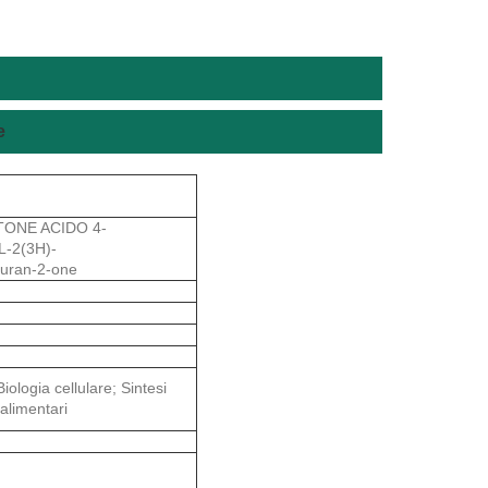
e
TTONE ACIDO 4-
L-2(3H)-
furan-2-one
iologia cellulare; Sintesi
 alimentari