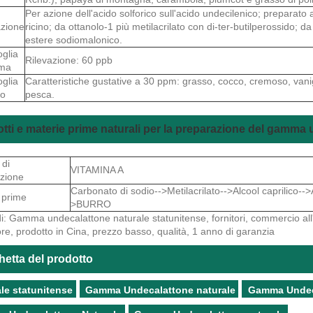
Per azione dell'acido solforico sull'acido undecilenico; preparato 
zione
ricino; da ottanolo-1 più metilacrilato con di-ter-butilperossido; da
estere sodiomalonico.
oglia
Rilevazione: 60 ppb
oma
oglia
Caratteristiche gustative a 30 ppm: grasso, cocco, cremoso, van
to
pesca.
tti e materie prime naturali per la preparazione del gamma
 di
VITAMINA A
zione
Carbonato di sodio-->Metilacrilato-->Alcool caprilico-
 prime
>BURRO
i: Gamma undecalattone naturale statunitense, fornitori, commercio all'
re, prodotto in Cina, prezzo basso, qualità, 1 anno di garanzia
hetta del prodotto
le statunitense
Gamma Undecalattone naturale
Gamma Undeca