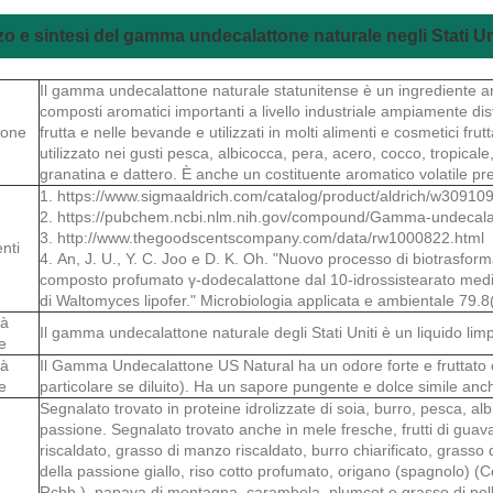
zzo e sintesi del gamma undecalattone naturale negli Stati Un
Il gamma undecalattone naturale statunitense è un ingrediente aro
composti aromatici importanti a livello industriale ampiamente distr
ione
frutta e nelle bevande e utilizzati in molti alimenti e cosmetici fru
utilizzato nei gusti pesca, albicocca, pera, acero, cocco, tropicale
granatina e dattero. È anche un costituente aromatico volatile pr
1. https://www.sigmaaldrich.com/catalog/product/aldrich/w309
2. https://pubchem.ncbi.nlm.nih.gov/compound/Gamma-undecala
3. http://www.thegoodscentscompany.com/data/rw1000822.html
nti
4. An, J. U., Y. C. Joo e D. K. Oh. "Nuovo processo di biotrasfor
composto profumato γ-dodecalattone dal 10-idrossistearato medi
di Waltomyces lipofer." Microbiologia applicata e ambientale 79.
tà
Il gamma undecalattone naturale degli Stati Uniti è un liquido lim
e
tà
Il Gamma Undecalattone US Natural ha un odore forte e fruttato c
e
particolare se diluito). Ha un sapore pungente e dolce simile anc
Segnalato trovato in proteine ​​idrolizzate di soia, burro, pesca, alb
passione. Segnalato trovato anche in mele fresche, frutti di guav
riscaldato, grasso di manzo riscaldato, burro chiarificato, grasso d
della passione giallo, riso cotto profumato, origano (spagnolo) (
Rchb.), papaya di montagna, carambola, plumcot e grasso di poll