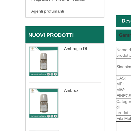
Agenti profumanti
Des
NUOVI PRODOTTI
Gamma
Ambrogio DL
Nome d
prodott
Sinonim
CAS:
MF:
MW:
Ambrox
EINECS
Categor
di
prodotti
File Mol