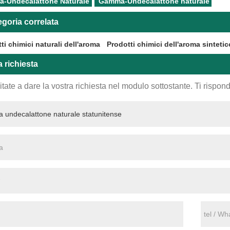
-Undecalattone Naturale
Gamma-Undecalattone naturale
goria correlata
ti chimici naturali dell'aroma
Prodotti chimici dell'aroma sintetic
a richiesta
tate a dare la vostra richiesta nel modulo sottostante. Ti rispo