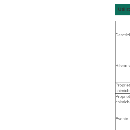
Utili
Descriz
Riferime
Proprie
chimich
Proprie
chimich
Evento