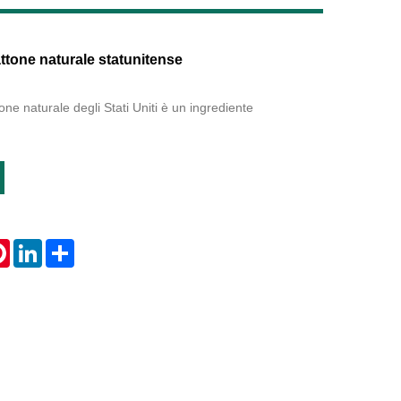
Live
one naturale statunitense
ne naturale degli Stati Uniti è un ingrediente
tsApp
Pinterest
LinkedIn
Share