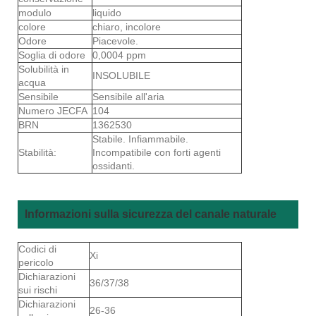
modulo
liquido
colore
chiaro, incolore
Odore
Piacevole.
Soglia di odore
0,0004 ppm
Solubilità in
INSOLUBILE
acqua
Sensibile
Sensibile all'aria
Numero JECFA
104
BRN
1362530
Stabile. Infiammabile.
Stabilità:
Incompatibile con forti agenti
ossidanti.
Informazioni sulla sicurezza del canale naturale
Codici di
Xi
pericolo
Dichiarazioni
36/37/38
sui rischi
Dichiarazioni
26-36