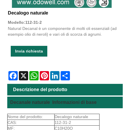
Decalogo naturale
Modello:112-31-2
Natural Decanal è un componente di molti oli essenziali (ad
esempio olio di neroli) e vari oli di scorza di agrumi.
Invia richiesta
Facebook
X
WhatsApp
Pinterest
LinkedIn
Share
Descrizione del prodotto
Decanale naturale Informazioni di base
Nome del prodotto:
Decalogo naturale
CAS:
112-31-2
MF:
C10H20O