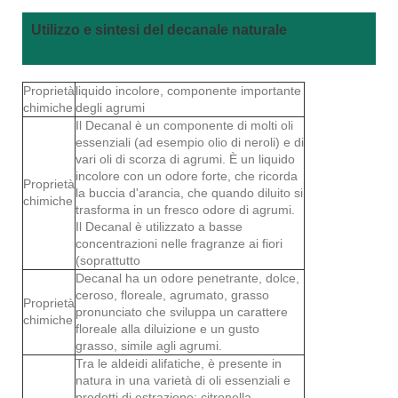
Utilizzo e sintesi del decanale naturale
Proprietà
liquido incolore, componente importante
chimiche
degli agrumi
Il Decanal è un componente di molti oli
essenziali (ad esempio olio di neroli) e di
vari oli di scorza di agrumi. È un liquido
incolore con un odore forte, che ricorda
Proprietà
la buccia d'arancia, che quando diluito si
chimiche
trasforma in un fresco odore di agrumi.
Il Decanal è utilizzato a basse
concentrazioni nelle fragranze ai fiori
(soprattutto
Decanal ha un odore penetrante, dolce,
ceroso, floreale, agrumato, grasso
Proprietà
pronunciato che sviluppa un carattere
chimiche
floreale alla diluizione e un gusto
grasso, simile agli agrumi.
Tra le aldeidi alifatiche, è presente in
natura in una varietà di oli essenziali e
prodotti di estrazione: citronella,