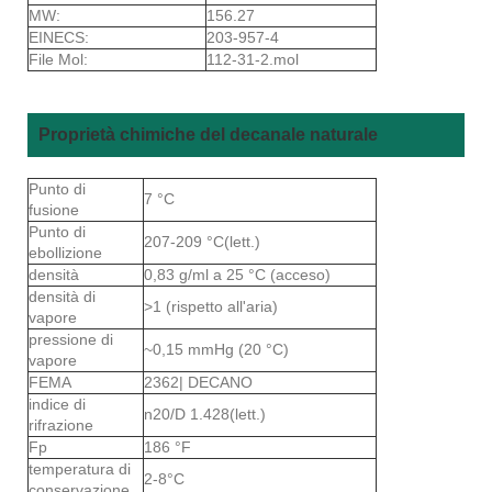
MW:
156.27
EINECS:
203-957-4
File Mol:
112-31-2.mol
Proprietà chimiche del decanale naturale
Punto di
7 °C
fusione
Punto di
207-209 °C(lett.)
ebollizione
densità
0,83 g/ml a 25 °C (acceso)
densità di
>1 (rispetto all'aria)
vapore
pressione di
~0,15 mmHg (20 °C)
vapore
FEMA
2362| DECANO
indice di
n20/D 1.428(lett.)
rifrazione
Fp
186 °F
temperatura di
2-8°C
conservazione