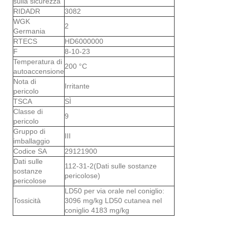
sulla sicurezza
RIDADR
3082
WGK
2
Germania
RTECS
HD6000000
F
8-10-23
Temperatura di
200 °C
autoaccensione
Nota di
Irritante
pericolo
TSCA
SÌ
Classe di
9
pericolo
Gruppo di
III
imballaggio
Codice SA
29121900
Dati sulle
112-31-2(Dati sulle sostanze
sostanze
pericolose)
pericolose
LD50 per via orale nel coniglio:
Tossicità
3096 mg/kg LD50 cutanea nel
coniglio 4183 mg/kg