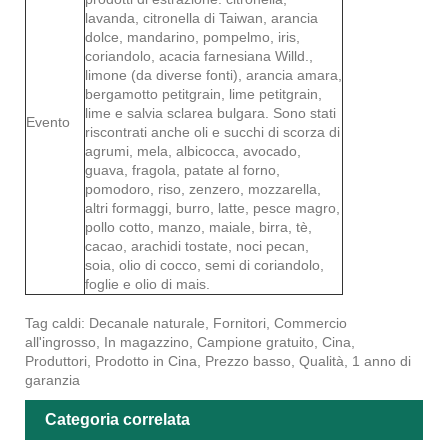
lavanda, citronella di Taiwan, arancia
dolce, mandarino, pompelmo, iris,
coriandolo, acacia farnesiana Willd.,
limone (da diverse fonti), arancia amara,
bergamotto petitgrain, lime petitgrain,
lime e salvia sclarea bulgara. Sono stati
Evento
riscontrati anche oli e succhi di scorza di
agrumi, mela, albicocca, avocado,
guava, fragola, patate al forno,
pomodoro, riso, zenzero, mozzarella,
altri formaggi, burro, latte, pesce magro,
pollo cotto, manzo, maiale, birra, tè,
cacao, arachidi tostate, noci pecan,
soia, olio di cocco, semi di coriandolo,
foglie e olio di mais.
Tag caldi: Decanale naturale, Fornitori, Commercio
all'ingrosso, In magazzino, Campione gratuito, Cina,
Produttori, Prodotto in Cina, Prezzo basso, Qualità, 1 anno di
garanzia
Categoria correlata