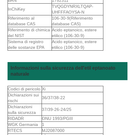
BRN
1752311
TVQGDYNRXLTQAP-
InChiKey
UHFFFAOYSA-N
Riferimento al
106-30-9(Riferimento
database CAS
database CAS)
Riferimento di chimica
Acido eptanoico, estere
del NIST
etilico (106-30-9)
Sistema di registro
Acido eptanoico, estere
delle sostanze EPA
etilico (106-30-9)
Informazioni sulla sicurezza dell'etil eptanoato
naturale
Codici di pericolo
Xi
Dichiarazioni sui
36/37/38-22
rischi
Dichiarazioni
37/39-26-24/25
sulla sicurezza
RIDADR
ONU 1993/PGIII
WGK Germania
1
RTECS
MJ2087000