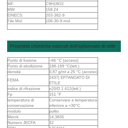
MF:
C9H18O2
MW:
158.24
EINECS:
203-382-9
File Mol:
106-30-9.mol
Proprietà chimiche naturali dell'eptanoato di etile
Punto di fusione
−66 °C (acceso)
Punto di ebollizione
188-189 °C(lett.)
densità
0,87 g/ml a 25 °C (acceso)
2437| EPTANOATO DI
FEMA
ETILE
indice di rifrazione
n20/D 1.412(lett.)
Fp
151 °F
temperatura di
Conservare a temperatura
conservazione
inferiore a +30°C.
modulo
pulito
Merck
14,3835
Numero JECFA
32