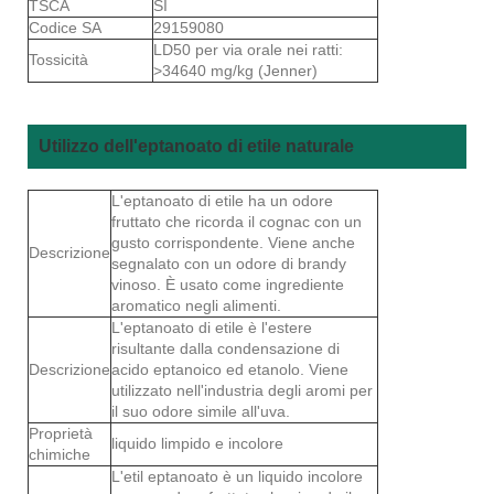
TSCA
SÌ
Codice SA
29159080
LD50 per via orale nei ratti:
Tossicità
>34640 mg/kg (Jenner)
Utilizzo dell'eptanoato di etile naturale
L'eptanoato di etile ha un odore
fruttato che ricorda il cognac con un
gusto corrispondente. Viene anche
Descrizione
segnalato con un odore di brandy
vinoso. È usato come ingrediente
aromatico negli alimenti.
L'eptanoato di etile è l'estere
risultante dalla condensazione di
Descrizione
acido eptanoico ed etanolo. Viene
utilizzato nell'industria degli aromi per
il suo odore simile all'uva.
Proprietà
liquido limpido e incolore
chimiche
L'etil eptanoato è un liquido incolore