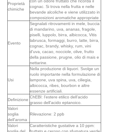
con un odore fruttato che ricorda il
Proprietà
cognac. Si trova nella frutta e nelle
chimiche
bevande alcoliche e viene utilizzato in
composizioni aromatiche appropriate.
Segnalati ritrovamenti in mele, buccia
di mandarino, uva, ananas, fragole,
piselli, luppolo, birra, albicocca, Vitis
labrusca, formaggi, burro, latte, birra,
Evento
cognac, brandy, whisky, rum, vini
d'uva, cacao, nocciole, olive, frutto
della passione, prugne, olio di mais e
nettarine.
Nella produzione di liquori. Svolge un
ruolo importante nella formulazione di
Usi
lampone, uva spina, uva, ciliegia,
albicocca, ribes, bourbon e altre
essenze artificiali.
ChEBI: l'estere etilico dell'acido
Definizione
grasso dell'acido eptanoico.
Valori
soglia
Rilevazione: 2 ppb
dell'aroma
Valori
Caratteristiche gustative a 10 ppm:
soglia del
fruttato e ceroso con sfumatura verde