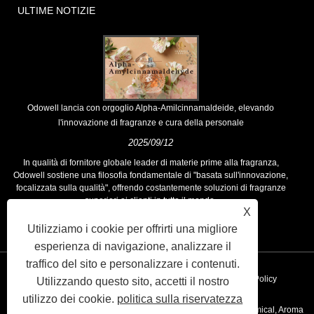
ULTIME NOTIZIE
Odowell lancia con orgoglio Alpha-Amilcinnamaldeide, elevando
l'innovazione di fragranze e cura della personale
2025/09/12
In qualità di fornitore globale leader di materie prime alla fragranza,
Odowell sostiene una filosofia fondamentale di "basata sull'innovazione,
focalizzata sulla qualità", offrendo costantemente soluzioni di fragranze
superiori ai clienti in tutto il mondo.
X
Utilizziamo i cookie per offrirti una migliore
esperienza di navigazione, analizzare il
traffico del sito e personalizzare i contenuti.
Collegamenti
Sitemap
RSS
XML
Privacy Policy
Utilizzando questo sito, accetti il ​​nostro
utilizzo dei cookie.
politica sulla riservatezza
Copyright © 2020 Kunshan Odowell Co., Ltd - China Aroma Chemical, Aroma