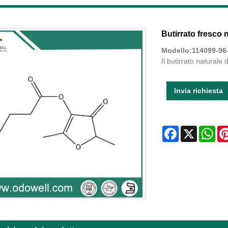
Butirrato fresco 
Modello:114099-96
Il butirrato naturale
Invia richiesta
Facebook
X
Wha