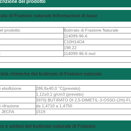
crizione del prodotto
rato di Fraision naturale Informazioni di base
l prodotto:
Butirrato di Frasione Naturale
114099-96-6
C10H14O4
198.22
:
114099-96-6.mol
ietà chimiche del butirrato di Fraision naturale
i ebollizione
286,8±40,0 °C(previsto)
1,12±0,1 g/cm3 (previsto)
3970| BUTIRATO DI 2,5-DIMETIL-3-OSSO-(2H)-F
i rifrazione
da 1,4710 a 1,4750
 JECFA
1519
zzo e sintesi del butirrato naturale di Fraision