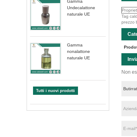
Gamma
Undecalattone
Proprie
naturale UE
Tag cald
prezzo b
Cate
Gamma
Prodot
nonalattone
naturale UE
Invi
Non esi
Tutti i nuovi prodotti