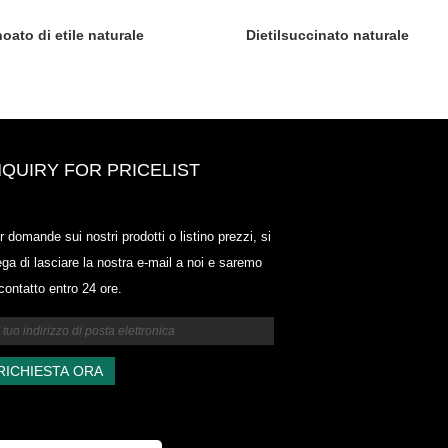
oato di etile naturale
Dietilsuccinato naturale
NQUIRY FOR PRICELIST
Odowell-Market Price List-2025.6
r domande sui nostri prodotti o listino prezzi, si
2025.07.25
ega di lasciare la nostra e-mail a noi e saremo
2025/07/25
 contatto entro 24 ore.
Odowell-Market Price List-2025.6
2025.07.25