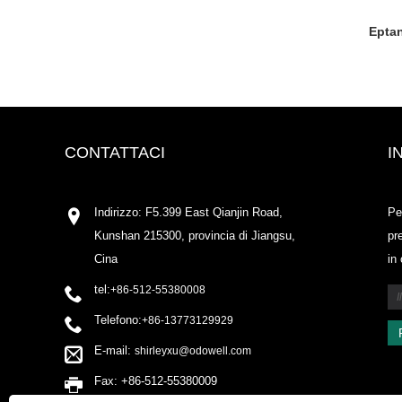
Eptan
CONTATTACI
I
Indirizzo: F5.399 East Qianjin Road,
Pe
Kunshan 215300, provincia di Jiangsu,
pr
Cina
in
tel:
+86-512-55380008
Telefono:
+86-13773129929
E-mail:
shirleyxu@odowell.com
Fax: +86-512-55380009