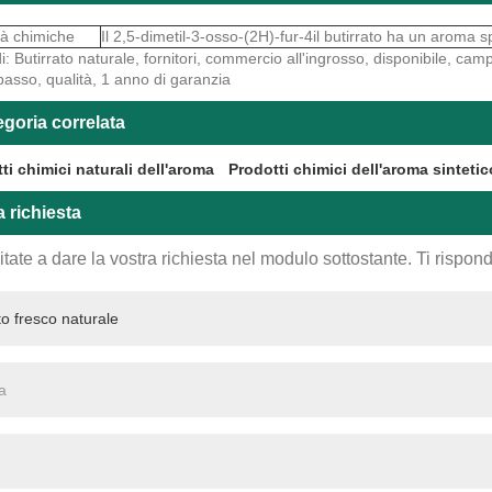
tà chimiche
Il 2,5-dimetil-3-osso-(2H)-fur-4il butirrato ha un aroma s
i: Butirrato naturale, fornitori, commercio all'ingrosso, disponibile, cam
asso, qualità, 1 anno di garanzia
goria correlata
ti chimici naturali dell'aroma
Prodotti chimici dell'aroma sintetic
a richiesta
tate a dare la vostra richiesta nel modulo sottostante. Ti rispo