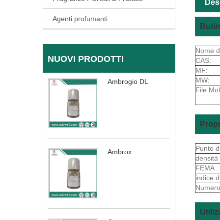
Des
Agenti profumanti
Butir
Nome de
NUOVI PRODOTTI
CAS:
MF:
MW:
Ambrogio DL
File Mol
Propr
Punto d
Ambrox
densità
FEMA
indice d
Numero
Utili