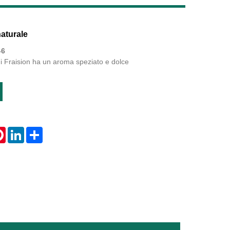
Live
naturale
-6
 di Fraision ha un aroma speziato e dolce
tsApp
Pinterest
LinkedIn
Share