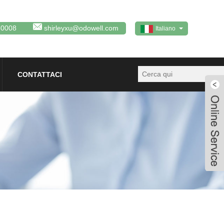
80008
shirleyxu@odowell.com
Italiano
CONTATTACI