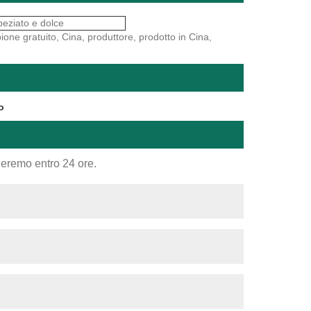
peziato e dolce
pione gratuito, Cina, produttore, prodotto in Cina,
o
nderemo entro 24 ore.