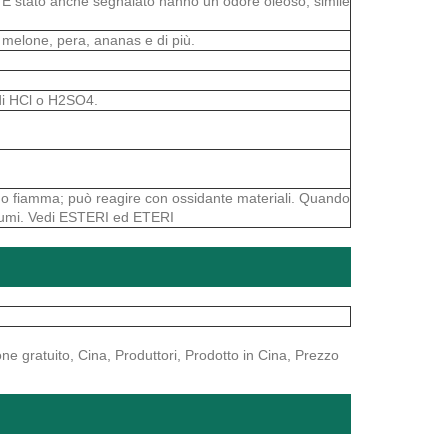
). È stato anche segnalato hanno un odore oleoso, simile
 melone, pera, ananas e di più.
 di HCl o H2SO4.
re o fiamma; può reagire con ossidante materiali. Quando
e fumi. Vedi ESTERI ed ETERI
one gratuito, Cina, Produttori, Prodotto in Cina, Prezzo