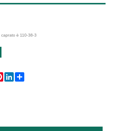
Live
il caprato è 110-38-3
tsApp
Pinterest
LinkedIn
Share