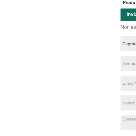
Prodot
Invi
Non esi