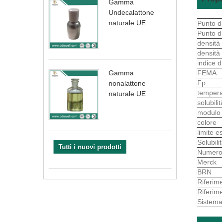
Gamma
Undecalattone
naturale UE
Punto d
Punto d
densità
densità
indice d
FEMA
Gamma
Fp
nonalattone
tempera
naturale UE
solubili
modul
colore
limite e
Solubil
Tutti i nuovi prodotti
Numero
Merck
BRN
Riferim
Riferim
Sistema