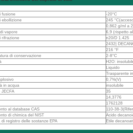
i fusione
-20°C
i ebollizione
245 °C(acces
0,862 g/ml a 
 di vapore
6,9 (rispetto al
i rifrazione
n20/D 1.425
2432| DECAN
216 °F
tura di conservazione
2-8°C
tà
H2O: insolubil
o
Liquido
Trasparente i
splosivo
0,7%(V)
ità in acqua
insolubile
 JECFA
35
14,3776
1762128
ento al database CAS
110-38-3(Rife
ento di chimica del NIST
Acido decanoic
 di registro delle sostanze EPA
Etile decanoat