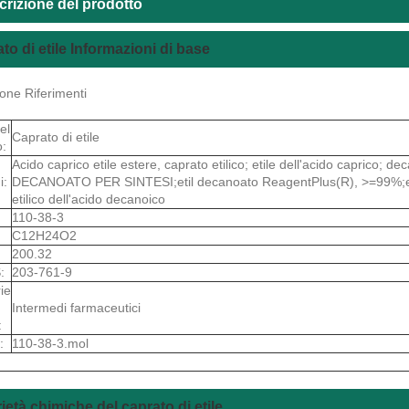
crizione del prodotto
to di etile Informazioni di base
one Riferimenti
el
Caprato di etile
o:
Acido caprico etile estere, caprato etilico; etile dell'acido caprico; 
i:
DECANOATO PER SINTESI;etil decanoato ReagentPlus(R), >=99%;et
etilico dell'acido decanoico
110-38-3
C12H24O2
200.32
:
203-761-9
ie
Intermedi farmaceutici
:
:
110-38-3.mol
ietà chimiche del caprato di etile