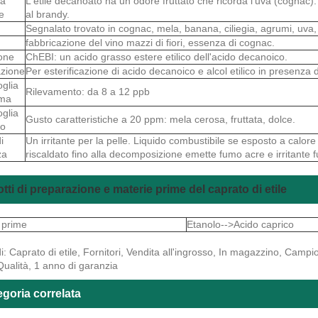
tà
L'etile decanoato ha un odore fruttato che ricorda l'uva (cognac
e
al brandy.
Segnalato trovato in cognac, mela, banana, ciliegia, agrumi, uva,
fabbricazione del vino mazzi di fiori, essenza di cognac.
ione
ChEBI: un acido grasso estere etilico dell'acido decanoico.
zione
Per esterificazione di acido decanoico e alcol etilico in presenza
oglia
Rilevamento: da 8 a 12 ppb
oma
oglia
Gusto caratteristiche a 20 ppm: mela cerosa, fruttata, dolce.
to
i
Un irritante per la pelle. Liquido combustibile se esposto a calo
za
riscaldato fino alla decomposizione emette fumo acre e irritant
tti di preparazione e materie prime del caprato di etile
 prime
Etanolo-->Acido caprico
i: Caprato di etile, Fornitori, Vendita all'ingrosso, In magazzino, Campi
Qualità, 1 anno di garanzia
goria correlata