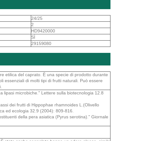
24/25
2
HD9420000
SÌ
29159080
e etilica del caprato. È una specie di prodotto durante
 essenziali di molti tipi di frutti naturali. Può essere
.
da lipasi microbiche." Lettere sulla biotecnologia 12.8
rassi dei frutti di Hippophae rhamnoides L.(Olivello
ca ed ecologia 32.9 (2004): 809-816.
stituenti della pera asiatica (Pyrus serotina)." Giornale