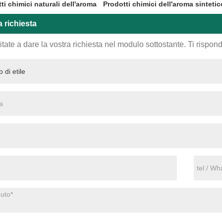
ti chimici naturali dell'aroma
Prodotti chimici dell'aroma sintetic
a richiesta
tate a dare la vostra richiesta nel modulo sottostante. Ti rispo