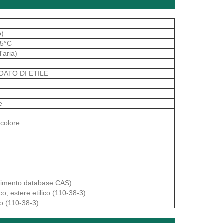
o)
25°C
l'aria)
OATO DI ETILE
e
ncolore
rimento database CAS)
o, estere etilico (110-38-3)
o (110-38-3)