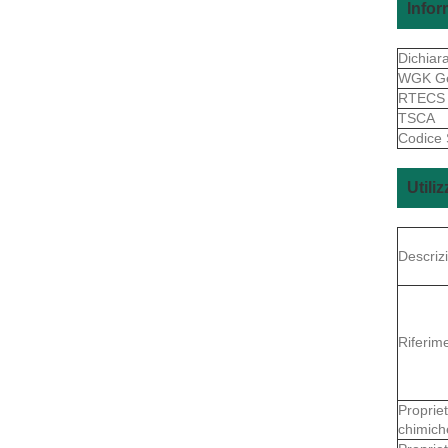
Infor
Dichiar
WGK G
RTEC
TSCA
Codice
Utiliz
Descriz
Riferime
Proprie
chimich