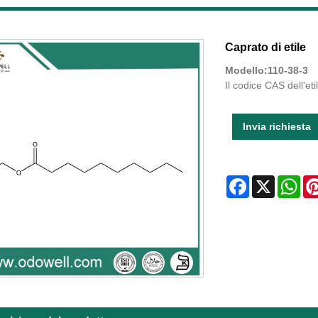
Caprato di etile
Modello:110-38-3
Il codice CAS dell'et
Invia richiesta
Facebook
X
Wha