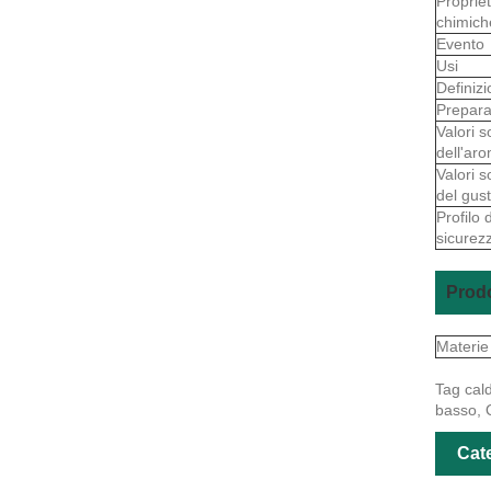
Proprie
chimich
Evento
Usi
Definiz
Prepara
Valori s
dell'ar
Valori s
del gus
Profilo d
sicurez
Prodo
Materie
Tag cald
basso, 
Cate