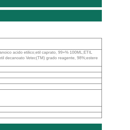
decanoico acido etilico;etil caprato, 99+% 100ML;ETIL
il decanoato Vetec(TM) grado reagente, 98%;estere