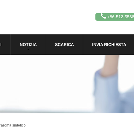
+86-512-553
I
NOTIZIA
SCARICA
INVIA RICHIESTA
l'aroma sintetico