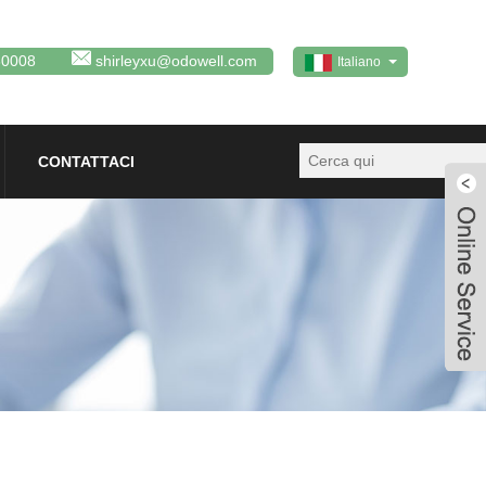
80008
shirleyxu@odowell.com
Italiano
CONTATTACI