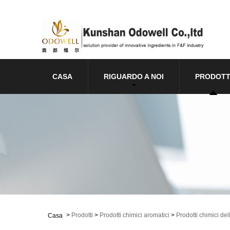
CASA
RIGUARDO A NOI
PRODOTT
>
Prodotti
>
Prodotti chimici aromatici
>
Prodotti chimici del
Casa