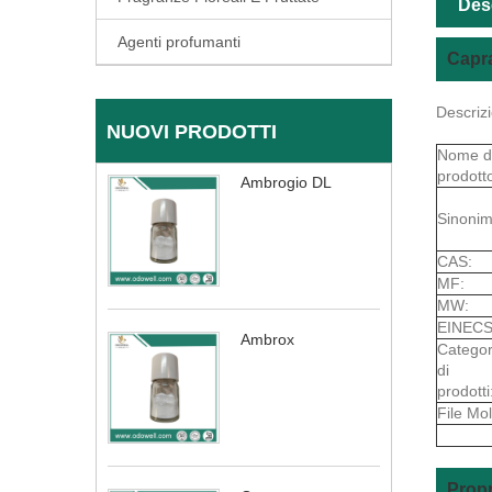
Des
Agenti profumanti
Capra
Descrizi
NUOVI PRODOTTI
Nome d
prodott
Ambrogio DL
Sinonim
CAS:
MF:
MW:
EINECS
Ambrox
Categor
di
prodotti
File Mol
Propr