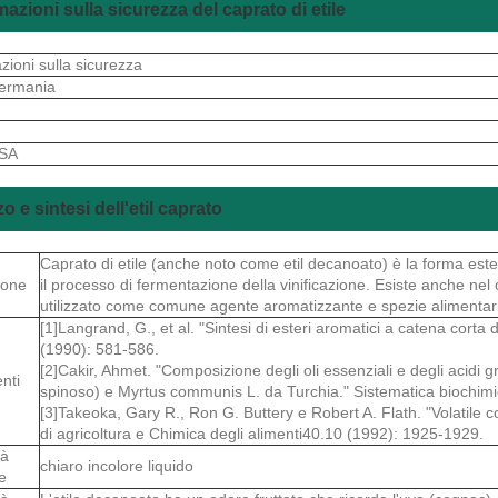
mazioni sulla sicurezza del caprato di etile
azioni sulla sicurezza
ermania
S
 SA
zo e sintesi dell'etil caprato
Caprato di etile (anche noto come etil decanoato) è la forma ester
ione
il processo di fermentazione della vinificazione. Esiste anche nel oli
utilizzato come comune agente aromatizzante e spezie alimentari
[1]Langrand, G., et al. "Sintesi di esteri aromatici a catena corta 
(1990): 581-586.
[2]Cakir, Ahmet. "Composizione degli oli essenziali e degli acidi g
nti
spinoso) e Myrtus communis L. da Turchia." Sistematica biochimi
[3]Takeoka, Gary R., Ron G. Buttery e Robert A. Flath. "Volatile co
di agricoltura e Chimica degli alimenti40.10 (1992): 1925-1929.
tà
chiaro incolore liquido
e