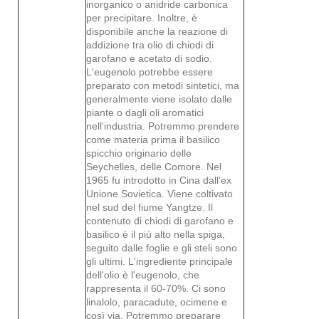
inorganico o anidride carbonica
per precipitare. Inoltre, è
disponibile anche la reazione di
addizione tra olio di chiodi di
garofano e acetato di sodio.
L'eugenolo potrebbe essere
preparato con metodi sintetici, ma
generalmente viene isolato dalle
piante o dagli oli aromatici
nell'industria. Potremmo prendere
come materia prima il basilico
spicchio originario delle
Seychelles, delle Comore. Nel
1965 fu introdotto in Cina dall’ex
Unione Sovietica. Viene coltivato
nel sud del fiume Yangtze. Il
contenuto di chiodi di garofano e
basilico è il più alto nella spiga,
seguito dalle foglie e gli steli sono
gli ultimi. L'ingrediente principale
dell'olio è l'eugenolo, che
rappresenta il 60-70%. Ci sono
linalolo, paracadute, ocimene e
così via. Potremmo preparare