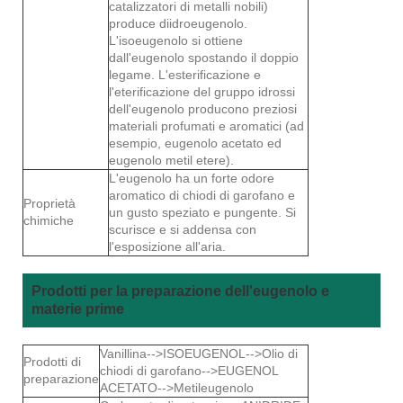
catalizzatori di metalli nobili)
produce diidroeugenolo.
L'isoeugenolo si ottiene
dall'eugenolo spostando il doppio
legame. L'esterificazione e
l'eterificazione del gruppo idrossi
dell'eugenolo producono preziosi
materiali profumati e aromatici (ad
esempio, eugenolo acetato ed
eugenolo metil etere).
L'eugenolo ha un forte odore
aromatico di chiodi di garofano e
Proprietà
un gusto speziato e pungente. Si
chimiche
scurisce e si addensa con
l'esposizione all'aria.
Prodotti per la preparazione dell'eugenolo e
materie prime
Vanillina-->ISOEUGENOL-->Olio di
Prodotti di
chiodi di garofano-->EUGENOL
preparazione
ACETATO-->Metileugenolo