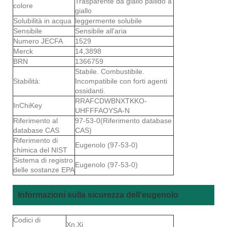
Trasparente da giallo pallido a
colore
giallo
Solubilità in acqua
leggermente solubile
Sensibile
Sensibile all'aria
Numero JECFA
1529
Merck
14,3898
BRN
1366759
Stabile. Combustibile.
Stabilità:
Incompatibile con forti agenti
ossidanti.
RRAFCDWBNXTKKO-
InChiKey
UHFFFAOYSA-N
Riferimento al
97-53-0(Riferimento database
database CAS
CAS)
Riferimento di
Eugenolo (97-53-0)
chimica del NIST
Sistema di registro
Eugenolo (97-53-0)
delle sostanze EPA
Informazioni sulla sicurezza dell'eugenolo
Codici di
Xn,Xi