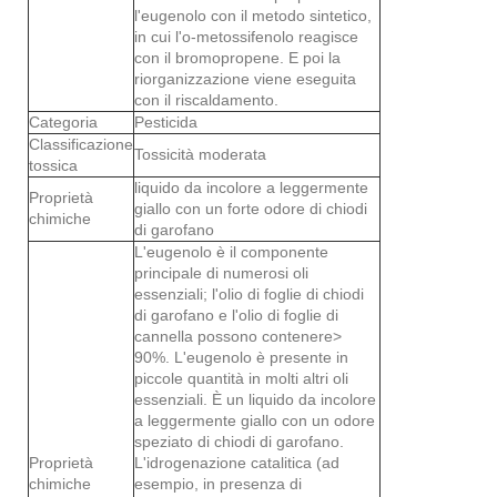
l'eugenolo con il metodo sintetico,
in cui l'o-metossifenolo reagisce
con il bromopropene. E poi la
riorganizzazione viene eseguita
con il riscaldamento.
Categoria
Pesticida
Classificazione
Tossicità moderata
tossica
liquido da incolore a leggermente
Proprietà
giallo con un forte odore di chiodi
chimiche
di garofano
L'eugenolo è il componente
principale di numerosi oli
essenziali; l'olio di foglie di chiodi
di garofano e l'olio di foglie di
cannella possono contenere>
90%. L'eugenolo è presente in
piccole quantità in molti altri oli
essenziali. È un liquido da incolore
a leggermente giallo con un odore
speziato di chiodi di garofano.
Proprietà
L'idrogenazione catalitica (ad
chimiche
esempio, in presenza di