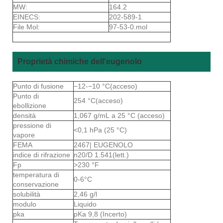
MW:
164.2
EINECS:
202-589-1
File Mol:
97-53-0.mol
Proprietà chimiche dell'eugenolo
Punto di fusione
−12-−10 °C(acceso)
Punto di
254 °C(acceso)
ebollizione
densità
1,067 g/mL a 25 °C (acceso)
pressione di
<0,1 hPa (25 °C)
vapore
FEMA
2467| EUGENOLO
indice di rifrazione
n20/D 1.541(lett.)
Fp
>230 °F
temperatura di
0-6°C
conservazione
solubilità
2,46 g/l
modulo
Liquido
pka
pKa 9,8 (Incerto)