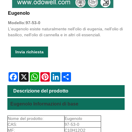
Eugenolo
Modello:97-53-0
L'eugenolo esiste naturalmente nell'olio di eugenia, nell'olio di
basilico, nell'olio di cannella e in altri oli essenziali.
Invia richiesta
Facebook
X
WhatsApp
Pinterest
LinkedIn
Share
Descrizione del prodotto
Eugenolo Informazioni di base
Nome del prodotto:
Eugenolo
CAS:
97-53-0
MF:
C10H12O2