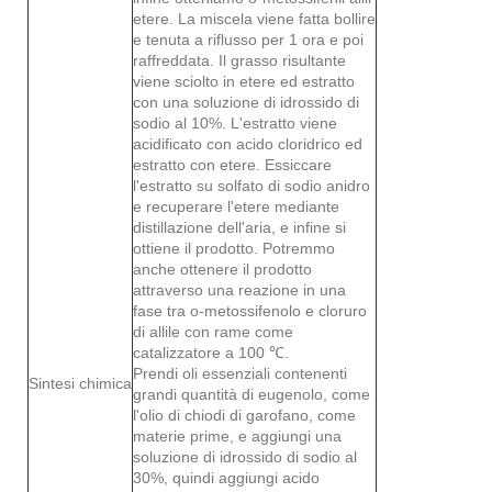
etere. La miscela viene fatta bollire
e tenuta a riflusso per 1 ora e poi
raffreddata. Il grasso risultante
viene sciolto in etere ed estratto
con una soluzione di idrossido di
sodio al 10%. L'estratto viene
acidificato con acido cloridrico ed
estratto con etere. Essiccare
l'estratto su solfato di sodio anidro
e recuperare l'etere mediante
distillazione dell'aria, e infine si
ottiene il prodotto. Potremmo
anche ottenere il prodotto
attraverso una reazione in una
fase tra o-metossifenolo e cloruro
di allile con rame come
catalizzatore a 100 ℃.
Prendi oli essenziali contenenti
Sintesi chimica
grandi quantità di eugenolo, come
l'olio di chiodi di garofano, come
materie prime, e aggiungi una
soluzione di idrossido di sodio al
30%, quindi aggiungi acido