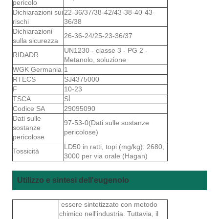
pericolo
Dichiarazioni sui
22-36/37/38-42/43-38-40-43-
rischi
36/38
Dichiarazioni
26-36-24/25-23-36/37
sulla sicurezza
UN1230 - classe 3 - PG 2 -
RIDADR
Metanolo, soluzione
WGK Germania
1
RTECS
SJ4375000
F
10-23
TSCA
SÌ
Codice SA
29095090
Dati sulle
97-53-0(Dati sulle sostanze
sostanze
pericolose)
pericolose
LD50 in ratti, topi (mg/kg): 2680,
Tossicità
3000 per via orale (Hagan)
Utilizzo e sintesi dell'eugenolo
essere sintetizzato con metodo
chimico nell'industria. Tuttavia, il