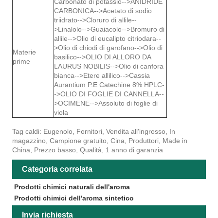
Carbonato di potassio-->ANIDRIDE
CARBONICA-->Acetato di sodio
triidrato-->Cloruro di allile--
>Linalolo-->Guaiacolo-->Bromuro di
allile-->Olio di eucalipto citriodara--
>Olio di chiodi di garofano-->Olio di
Materie
basilico-->OLIO DI ALLORO DA
prime
LAURUS NOBILIS-->Olio di canfora
bianca-->Etere allilico-->Cassia
Aurantium P.E Catechine 8% HPLC-
->OLIO DI FOGLIE DI CANNELLA--
>OCIMENE-->Assoluto di foglie di
viola
Tag caldi: Eugenolo, Fornitori, Vendita all'ingrosso, In
magazzino, Campione gratuito, Cina, Produttori, Made in
China, Prezzo basso, Qualità, 1 anno di garanzia
Categoria correlata
Prodotti chimici naturali dell'aroma
Prodotti chimici dell'aroma sintetico
Invia richiesta