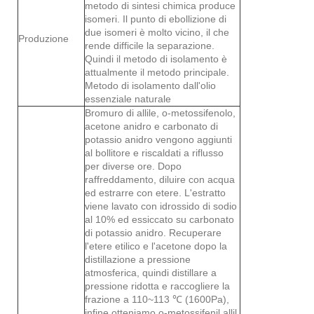
metodo di sintesi chimica produce
isomeri. Il punto di ebollizione di
due isomeri è molto vicino, il che
Produzione
rende difficile la separazione.
Quindi il metodo di isolamento è
attualmente il metodo principale.
Metodo di isolamento dall'olio
essenziale naturale
Bromuro di allile, o-metossifenolo,
acetone anidro e carbonato di
potassio anidro vengono aggiunti
al bollitore e riscaldati a riflusso
per diverse ore. Dopo
raffreddamento, diluire con acqua
ed estrarre con etere. L'estratto
viene lavato con idrossido di sodio
al 10% ed essiccato su carbonato
di potassio anidro. Recuperare
l'etere etilico e l'acetone dopo la
distillazione a pressione
atmosferica, quindi distillare a
pressione ridotta e raccogliere la
frazione a 110~113 ℃ (1600Pa),
infine otteniamo o-metossifenil allil