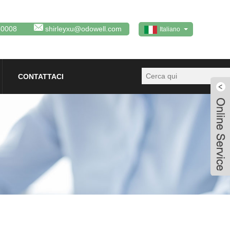
80008
shirleyxu@odowell.com
Italiano
CONTATTACI