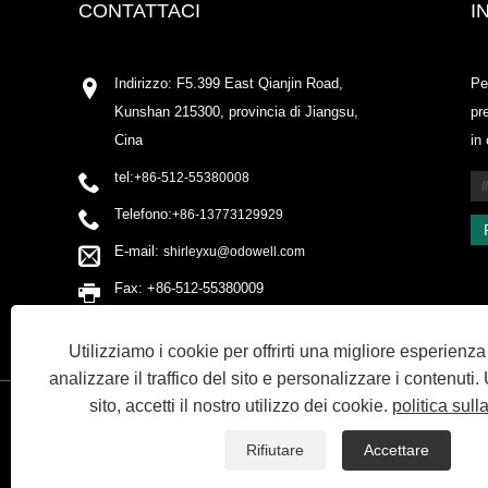
CONTATTACI
I
Indirizzo: F5.399 East Qianjin Road,
Pe
Kunshan 215300, provincia di Jiangsu,
pr
Cina
in
tel:
+86-512-55380008
Telefono:
+86-13773129929
E-mail:
shirleyxu@odowell.com
Fax: +86-512-55380009
Utilizziamo i cookie per offrirti una migliore esperienz
analizzare il traffico del sito e personalizzare i contenuti
sito, accetti il ​​nostro utilizzo dei cookie.
politica sull
COLLEGAMENTI
SITEMAP
RSS
XML
PRIVACY POLIC
Rifiutare
Accettare
Copyright © 2020 Kunshan Odowell Co., Ltd - China Aroma Chemical, Arom