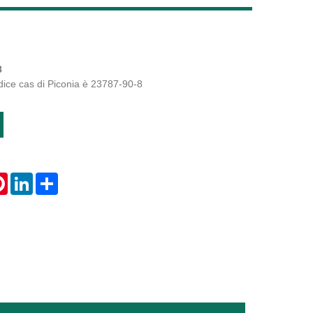
Live
8
dice cas di Piconia è 23787-90-8
tsApp
Pinterest
LinkedIn
Share