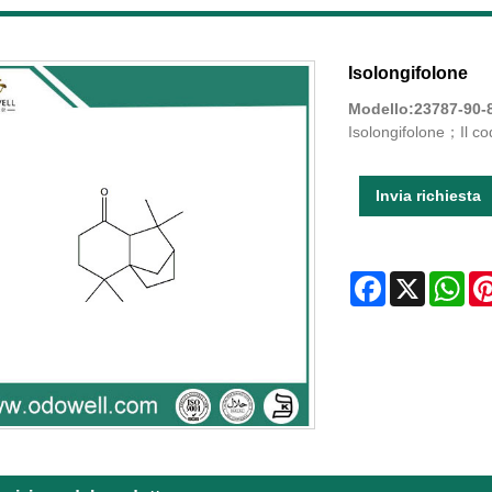
Isolongifolone
Modello:23787-90-
Isolongifolone；Il co
Invia richiesta
Facebook
X
Wha