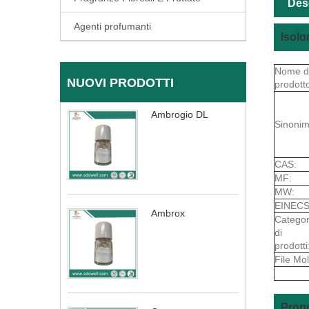
Des
Agenti profumanti
Isolo
Nome d
NUOVI PRODOTTI
prodott
Ambrogio DL
Sinonim
CAS:
MF:
MW:
EINECS
Ambrox
Categor
di
prodotti
File Mol
Propr