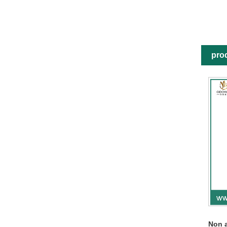
prod
Non 