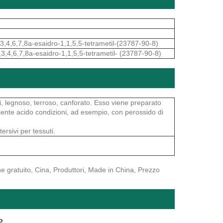
,4,6,7,8a-esaidro-1,1,5,5-tetrametil-(23787-90-8)
,4,6,7,8a-esaidro-1,1,5,5-tetrametil- (23787-90-8)
li, legnoso, terroso, canforato. Esso viene preparato
iente acido condizioni, ad esempio, con perossido di
ersivi per tessuti.
ne gratuito, Cina, Produttori, Made in China, Prezzo
o