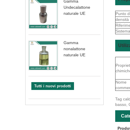
Gamma
Undecalattone
naturale UE
Punto d
densità
Riferim
Sistema
Gamma
Utili
nonalattone
naturale UE
Proprie
chimich
Nome
Tutti i nuovi prodotti
commer
Tag cald
basso, 
Cate
Prodot