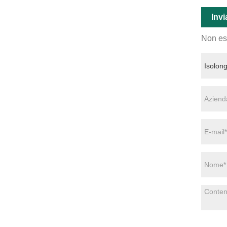
Invi
Non esi