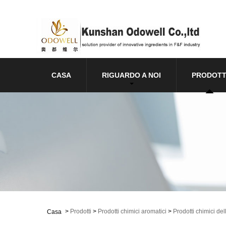
CASA
RIGUARDO A NOI
PRODOTT
>
Prodotti
>
Prodotti chimici aromatici
>
Prodotti chimici del
Casa