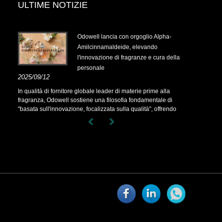
ULTIME NOTIZIE
.14-
Odowell lancia con orgoglio Alpha-
Amilcinnamaldeide, elevando
l'innovazione di fragranze e cura della
personale
.14-
2025/09/12
In qualità di fornitore globale leader di materie prime alla
fragranza, Odowell sostiene una filosofia fondamentale di
"basata sull'innovazione, focalizzata sulla qualità", offrendo
costantemente soluzioni di fragranze superiori ai clienti in tutto
il mondo.