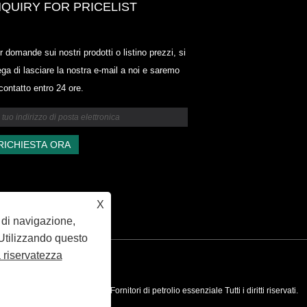
NQUIRY FOR PRICELIST
Odowell-Market Price List-2025.6
r domande sui nostri prodotti o listino prezzi, si
2025.07.25
ega di lasciare la nostra e-mail a noi e saremo
2025/07/25
 contatto entro 24 ore.
Odowell-Market Price List-2025.6
2025.07.25
X
a di navigazione,
. Utilizzando questo
a riservatezza
Y
a Ingredient Producter, Fornitori di petrolio essenziale Tutti i diritti riservati.