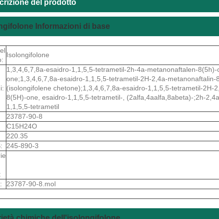
crizione del prodotto
ngifolone Informazioni di base
el
Isolongifolone
o:
1,3,4,6,7,8a-esaidro-1,1,5,5-tetrametil-2h-4a-metanonaftalen-8(5h)-on
one;1,3,4,6,7,8a-esaidro-1,1,5,5-tetrametil-2H-2,4a-metanonaftal
i:
(isolongifolene chetone);1,3,4,6,7,8a-esaidro-1,1,5,5-tetrametil-2
8(5H)-one, esaidro-1,1,5,5-tetrametil-, (2alfa,4aalfa,8abeta)-;2h-2,
1,1,5,5-tetrametil
23787-90-8
C15H24O
220.35
:
245-890-3
ie
:
:
23787-90-8.mol
ietà chimiche dell'isolongifolone