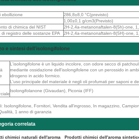
i ebollizione
286,8±8,0 °C(previsto)
1,00±0,1 g/cm3(Previsto)
ento di chimica del NIST
2H-2,4a-metanonaftalen-8(5h)-one, 1,3
 di registro delle sostanze EPA
2H-2,4a-metanonaftalen-8(5H)-one, 1,3
zzo e sintesi dell'isolongifolone
L'isolongifolone è un liquido incolore, con odore secco di patchou
tà
mediante ossidazione dell'isolongifolene con un perossido in amb
e
idrogeno in acido formico.
L'uso principale del materiale è negli oli profumati per saponi e det
Isolongifolanone (Givaudan), Piconia (IFF)
ciale
i: Isolongifolone, Fornitori, Vendita all'ingrosso, In magazzino, Campio
Qualità, 1 anno di garanzia
goria correlata
ti chimici naturali dell'aroma
Prodotti chimici dell'aroma sintetic