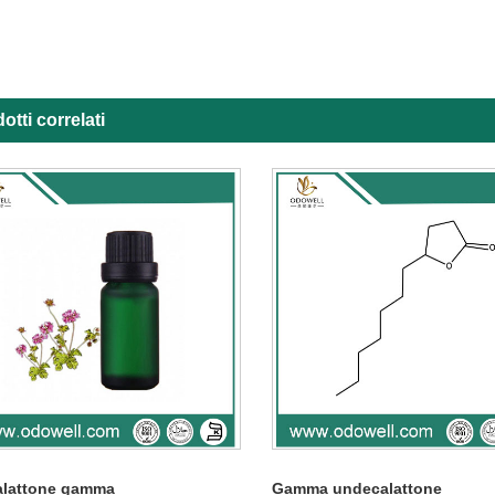
otti correlati
alattone gamma
Gamma undecalattone