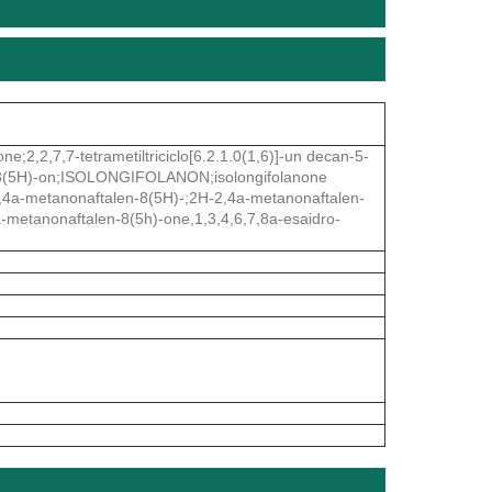
e;2,2,7,7-tetrametiltriciclo[6.2.1.0(1,6)]-un decan-5-
in-8(5H)-on;ISOLONGIFOLANON;isolongifolanone
H-2,4a-metanonaftalen-8(5H)-;2H-2,4a-metanonaftalen-
4a-metanonaftalen-8(5h)-one,1,3,4,6,7,8a-esaidro-