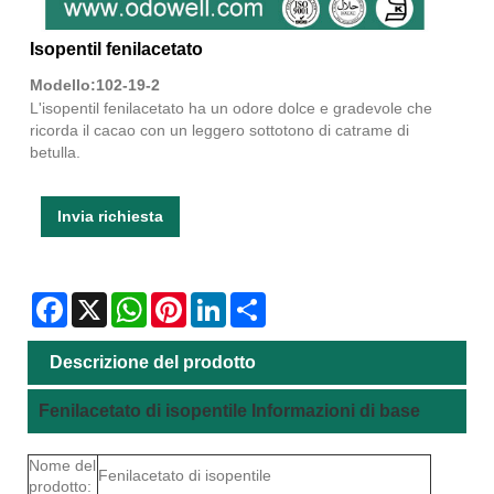
Isopentil fenilacetato
Modello:102-19-2
L'isopentil fenilacetato ha un odore dolce e gradevole che
ricorda il cacao con un leggero sottotono di catrame di
betulla.
Invia richiesta
Facebook
X
WhatsApp
Pinterest
LinkedIn
Share
Descrizione del prodotto
Fenilacetato di isopentile Informazioni di base
Nome del
Fenilacetato di isopentile
prodotto: