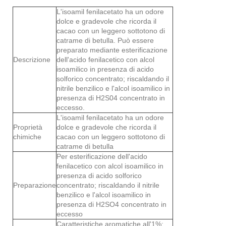
L'isoamil fenilacetato ha un odore
dolce e gradevole che ricorda il
cacao con un leggero sottotono di
catrame di betulla. Può essere
preparato mediante esterificazione
Descrizione
dell'acido fenilacetico con alcol
isoamilico in presenza di acido
solforico concentrato; riscaldando il
nitrile benzilico e l'alcol isoamilico in
presenza di H2S04 concentrato in
eccesso.
L'isoamil fenilacetato ha un odore
Proprietà
dolce e gradevole che ricorda il
chimiche
cacao con un leggero sottotono di
catrame di betulla
Per esterificazione dell'acido
fenilacetico con alcol isoamilico in
presenza di acido solforico
Preparazione
concentrato; riscaldando il nitrile
benzilico e l'alcol isoamilico in
presenza di H2SO4 concentrato in
eccesso
Caratteristiche aromatiche all'1%: