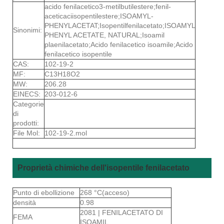
acido fenilacetico3-metilbutilestere;fenil-
aceticaciisopentilestere;ISOAMYL-
PHENYLACETAT;Isopentilfenilacetato;ISOAMYL
Sinonimi:
PHENYL ACETATE, NATURAL;Isoamil
plaenilacetato;Acido fenilacetico isoamile;Acido
fenilacetico isopentile
CAS:
102-19-2
MF:
C13H18O2
MW:
206.28
EINECS:
203-012-6
Categorie
di
prodotti:
File Mol:
102-19-2.mol
Proprietà chimiche dell'isopentile fenilacetato
Punto di ebollizione
268 °C(acceso)
densità
0.98
2081 | FENILACETATO DI
FEMA
ISOAMIL