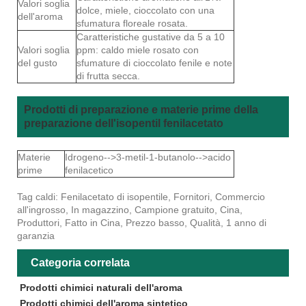
Valori soglia
dolce, miele, cioccolato con una
dell'aroma
sfumatura floreale rosata.
Caratteristiche gustative da 5 a 10
Valori soglia
ppm: caldo miele rosato con
del gusto
sfumature di cioccolato fenile e note
di frutta secca.
Prodotti di preparazione e materie prime della
preparazione dell'isopentil fenilacetato
Materie
Idrogeno-->3-metil-1-butanolo-->acido
prime
fenilacetico
Tag caldi: Fenilacetato di isopentile, Fornitori, Commercio
all'ingrosso, In magazzino, Campione gratuito, Cina,
Produttori, Fatto in Cina, Prezzo basso, Qualità, 1 anno di
garanzia
Categoria correlata
Prodotti chimici naturali dell'aroma
Prodotti chimici dell'aroma sintetico