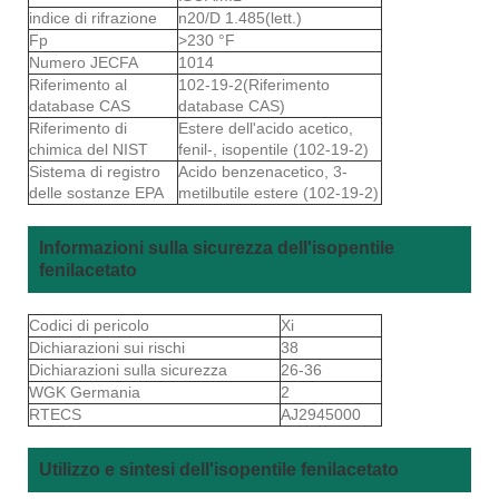
indice di rifrazione
n20/D 1.485(lett.)
Fp
>230 °F
Numero JECFA
1014
Riferimento al
102-19-2(Riferimento
database CAS
database CAS)
Riferimento di
Estere dell'acido acetico,
chimica del NIST
fenil-, isopentile (102-19-2)
Sistema di registro
Acido benzenacetico, 3-
delle sostanze EPA
metilbutile estere (102-19-2)
Informazioni sulla sicurezza dell'isopentile
fenilacetato
Codici di pericolo
Xi
Dichiarazioni sui rischi
38
Dichiarazioni sulla sicurezza
26-36
WGK Germania
2
RTECS
AJ2945000
Utilizzo e sintesi dell'isopentile fenilacetato