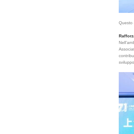
Questo c
Rafforz
Nell'amb
Associat
contribu
sviluppo