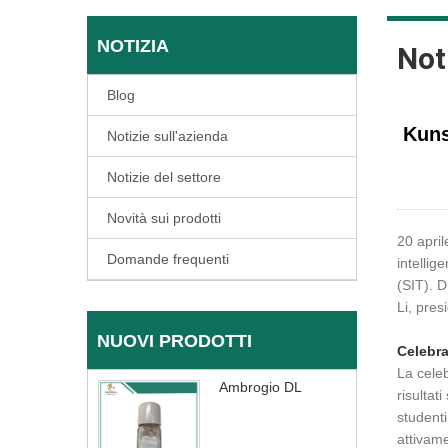
NOTIZIA
Not
Blog
Kuns
Notizie sull'azienda
Notizie del settore
Novità sui prodotti
20 apri
Domande frequenti
intellig
(SIT). D
Li, pres
NUOVI PRODOTTI
Celebra
La celeb
Ambrogio DL
risultat
student
attivame