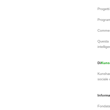
Progetti
Programm
Commerci
Questa p
intellige
Di
Kunsh
Kunshan 
sociale 
Informa
Fondata 