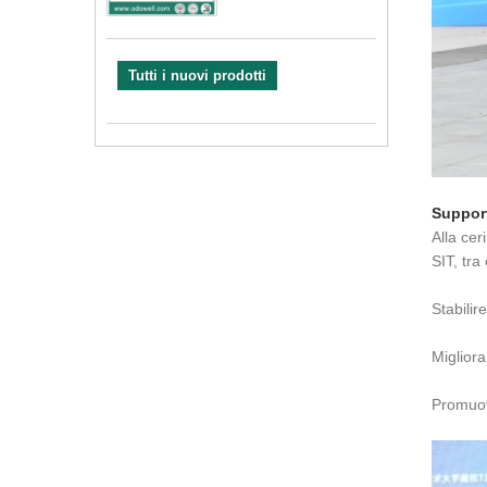
Tutti i nuovi prodotti
Support
Alla cer
SIT, tra
Stabilir
Migliora
Promuove