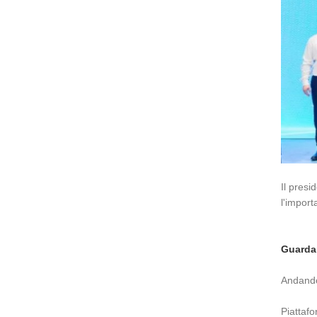
Il presi
l'import
Guardan
Andando
Piattafo