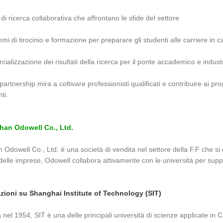
 di ricerca collaborativa che affrontano le sfide del settore
i di tirocinio e formazione per preparare gli studenti alle carriere in 
alizzazione dei risultati della ricerca per il ponte accademico e indust
artnership mira a coltivare professionisti qualificati e contribuire ai pr
nti.
an Odowell Co., Ltd.
Odowell Co., Ltd. è una società di vendita nel settore della F.F che si
delle imprese, Odowell collabora attivamente con le università per support
zioni su Shanghai Institute of Technology (SIT)
nel 1954, SIT è una delle principali università di scienze applicate in 