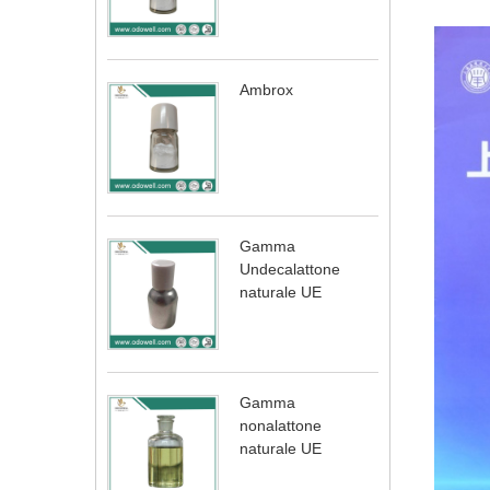
Ambrox
Gamma
Undecalattone
naturale UE
Gamma
nonalattone
naturale UE