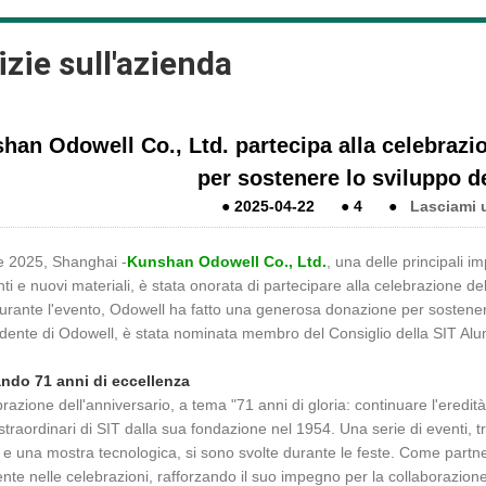
izie sull'azienda
han Odowell Co., Ltd. partecipa alla celebrazio
per sostenere lo sviluppo de
●
2025-04-22
●
4
●
Lasciami 
le 2025, Shanghai -
Kunshan Odowell Co., Ltd.
, una delle principali i
enti e nuovi materiali, è stata onorata di partecipare alla celebrazione de
urante l'evento, Odowell ha fatto una generosa donazione per sostenere
idente di Odowell, è stata nominata membro del Consiglio della SIT Alu
ndo 71 anni di eccellenza
razione dell'anniversario, a tema "71 anni di gloria: continuare l'eredi
i straordinari di SIT dalla sua fondazione nel 1954. Una serie di eventi, t
i e una mostra tecnologica, si sono svolte durante le feste. Come partn
nte nelle celebrazioni, rafforzando il suo impegno per la collaborazion