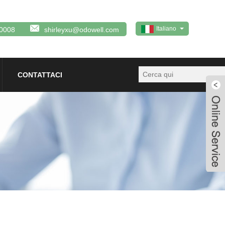
Italiano
0008
shirleyxu@odowell.com
CONTATTACI