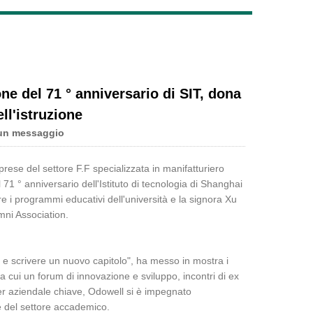
Live
ne del 71 ° anniversario di SIT, dona
ll'istruzione
un messaggio
mprese del settore F.F specializzata in manifatturiero
l 71 ° anniversario dell'Istituto di tecnologia di Shanghai
 i programmi educativi dell'università e la signora Xu
mni Association.
tà e scrivere un nuovo capitolo", ha messo in mostra i
ra cui un forum di innovazione e sviluppo, incontri di ex
er aziendale chiave, Odowell si è impegnato
e del settore accademico.