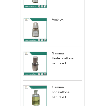
Ambrox
Gamma
Undecalattone
naturale UE
Gamma
nonalattone
naturale UE