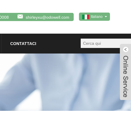
Italiano
0008
shirleyxu@odowell.com
CONTATTACI