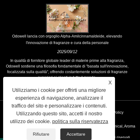
Odowell lancia con orgoglio Alpha-Amilcinnamaldeide, elevando
l'innovazione di fragranze e cura della personale
2025/09/12
In qualità di fornitore globale leader di materie prime alla fragranza,
Odowell sostiene una filosofia fondamentale di "basata sull'innovazione,
focalizzata sulla qualità", offrendo costantemente soluzioni di fragranze
superiori ai clienti in tutto il mondo.
X
Utilizziamo i cookie per offrirti una migliore
esperienza di navigazione, analizzare il
traffico del sito e personalizzare i contenuti.
Collegamenti
Sitemap
RSS
XML
Privacy Policy
Utilizzando questo sito, accetti il ​​nostro
utilizzo dei cookie.
politica sulla riservatezza
Copyright © 2020 Kunshan Odowell Co., Ltd - China Aroma Chemical, Aroma
Rifiutare
Accettare
Ingredient Producter, Fornitori di petrolio essenziale Tutti i diritti riservati.