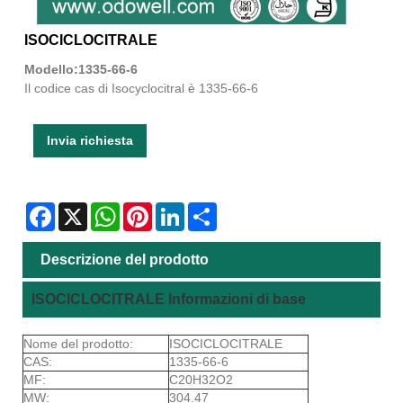
ISOCICLOCITRALE
Modello:1335-66-6
Il codice cas di Isocyclocitral è 1335-66-6
Invia richiesta
Facebook
X
WhatsApp
Pinterest
LinkedIn
Share
Descrizione del prodotto
ISOCICLOCITRALE Informazioni di base
Nome del prodotto:
ISOCICLOCITRALE
CAS:
1335-66-6
MF:
C20H32O2
MW:
304.47