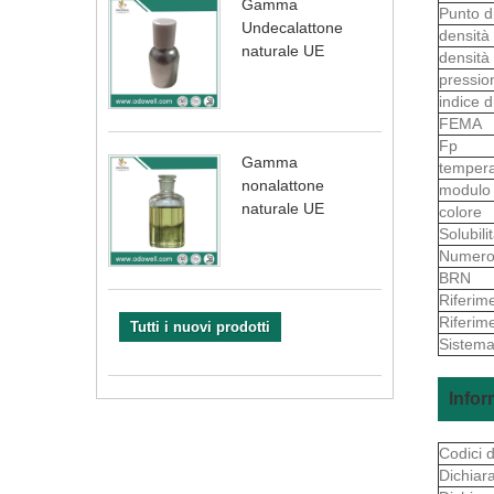
Gamma
Punto d
Undecalattone
densità
naturale UE
densità
pressio
indice d
FEMA
Fp
Gamma
tempera
nonalattone
modul
naturale UE
colore
Solubil
Numero
BRN
Riferim
Riferim
Tutti i nuovi prodotti
Sistema
Infor
Codici d
Dichiara