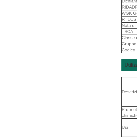
Dichiar
RIDAD
WGK G
RTEC
Nota di
TSCA
Classe 
Gruppo 
Codice
Utili
Descriz
Proprie
chimich
Usi