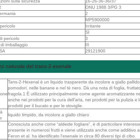
azioni sulla sicurezza
16-26-36-36/37
R
ONU 1988 3/PG 3
ermania
2
S
MP5900000
 pericolo
Irritante
SÌ
di pericolo
3
di imballaggio
III
 SA
29121900
zzo naturale del trans-2-esenale
Tans-2-Hexenal è un liquido trasparente da incolore a giallo pallido
pomodori, nelle banane e nel tè nero. Dà una nota di foglia, frutta
ione
fragola.1 È utilizzato principalmente come agente aromatizzante negl
anche nei prodotti per la cura dell'aria, nei prodotti per la pulizia e
prodotti per il bucato e per le stoviglie.
tà
liquido limpido, da incolore a giallo chiaro
e
Conosciuta anche come “aldeide fogliare”, è di particolare interes
presente in numerosi frutti e viene utilizzata anche come additivo 
Feron et al. ha identificato l'esenale in circa 80 diversi tipi di cibo.