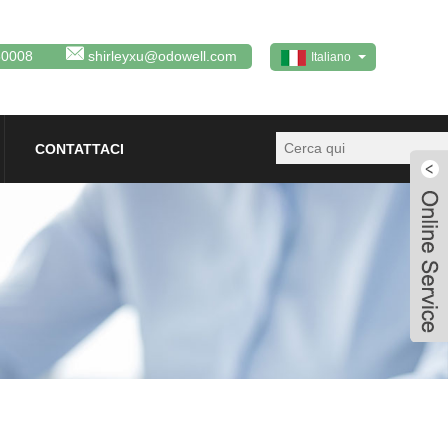
80008
shirleyxu@odowell.com
Italiano
CONTATTACI