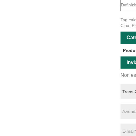
Definiz
Tag cald
Cina, P
Cate
Prodot
Invi
Non esi