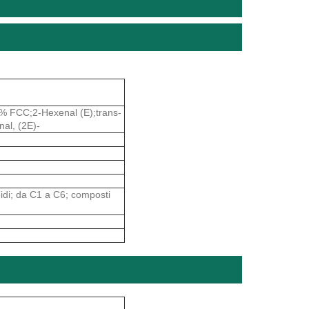
% FCC;2-Hexenal (E);trans-
al, (2E)-
ldeidi; da C1 a C6; composti