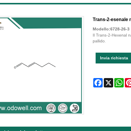
Trans-2-esenale 
Modello:6728-26-3
Il Trans-2-Hexenal na
pallido.
Invia richiesta
Facebook
X
Wha