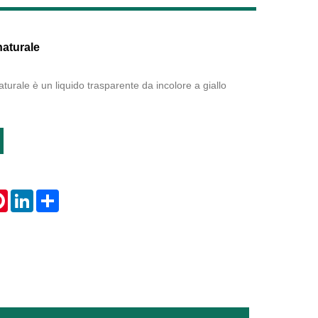
Live
naturale
turale è un liquido trasparente da incolore a giallo
tsApp
Pinterest
LinkedIn
Share