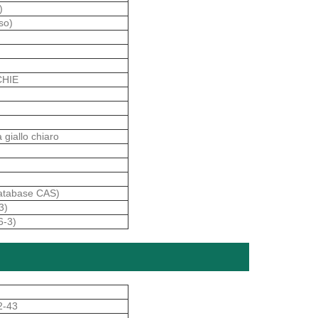
)
so)
CHIE
 giallo chiaro
database CAS)
3)
6-3)
2-43