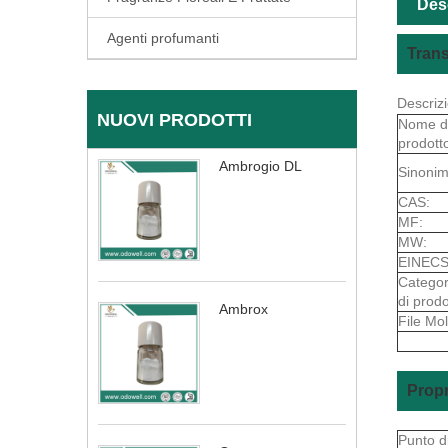
Des
Agenti profumanti
Trans
Descriz
NUOVI PRODOTTI
Nome d
prodott
Ambrogio DL
Sinonim
CAS:
MF:
MW:
EINECS
Categor
di prodo
Ambrox
File Mol
Propr
Punto d