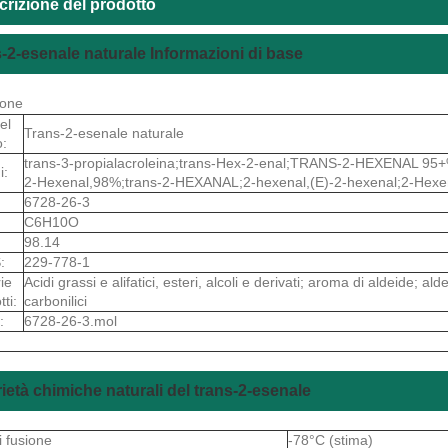
crizione del prodotto
-2-esenale naturale Informazioni di base
ione
el
Trans-2-esenale naturale
o:
trans-3-propialacroleina;trans-Hex-2-enal;TRANS-2-HEXENAL 95+
i:
2-Hexenal,98%;trans-2-HEXANAL;2-hexenal,(E)-2-hexenal;2-Hexen
6728-26-3
C6H10O
98.14
:
229-778-1
ie
Acidi grassi e alifatici, esteri, alcoli e derivati; aroma di aldeide; a
tti:
carbonilici
:
6728-26-3.mol
ietà chimiche naturali del trans-2-esenale
i fusione
-78°C (stima)