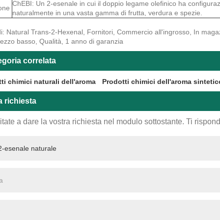
ChEBI: Un 2-esenale in cui il doppio legame olefinico ha configuraz
ione
naturalmente in una vasta gamma di frutta, verdura e spezie.
i: Natural Trans-2-Hexenal, Fornitori, Commercio all'ingrosso, In magaz
rezzo basso, Qualità, 1 anno di garanzia
goria correlata
ti chimici naturali dell'aroma
Prodotti chimici dell'aroma sintetic
a richiesta
tate a dare la vostra richiesta nel modulo sottostante. Ti rispo