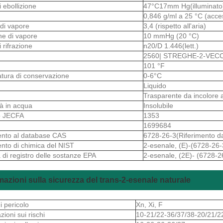
i ebollizione
47°C17mm Hg(illuminato
0,846 g/ml a 25 °C (acce
 di vapore
3,4 (rispetto all'aria)
ne di vapore
10 mmHg (20 °C)
i rifrazione
n20/D 1.446(lett.)
2560| STREGHE-2-VEC
101 °F
tura di conservazione
0-6°C
o
Liquido
Trasparente da incolore a
ità in acqua
Insolubile
 JECFA
1353
1699684
ento al database CAS
6728-26-3(Riferimento 
ento di chimica del NIST
2-esenale, (E)-(6728-26-
 di registro delle sostanze EPA
2-esenale, (2E)- (6728-2
mazioni sulla sicurezza del trans-2-esenale naturale
i pericolo
Xn, Xi, F
zioni sui rischi
10-21/22-36/37/38-20/21/2