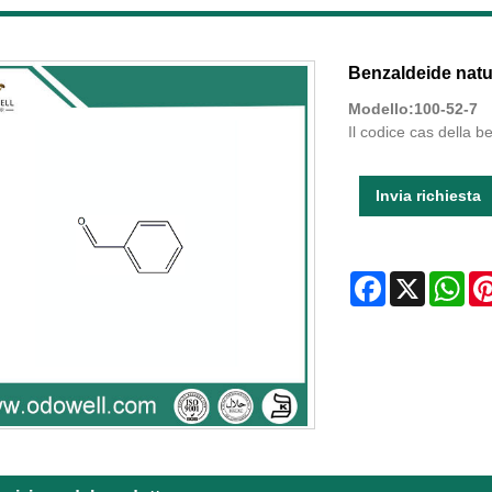
Benzaldeide natu
Modello:100-52-7
Il codice cas della 
Invia richiesta
Facebook
X
Wha