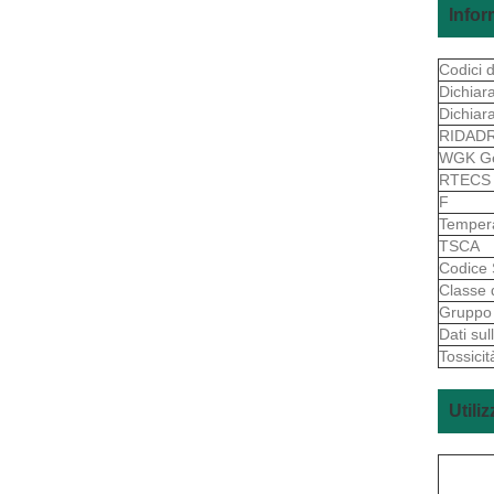
Infor
Codici d
Dichiara
Dichiar
RIDAD
WGK G
RTEC
F
Tempera
TSCA
Codice
Classe 
Gruppo 
Dati su
Tossicit
Utili