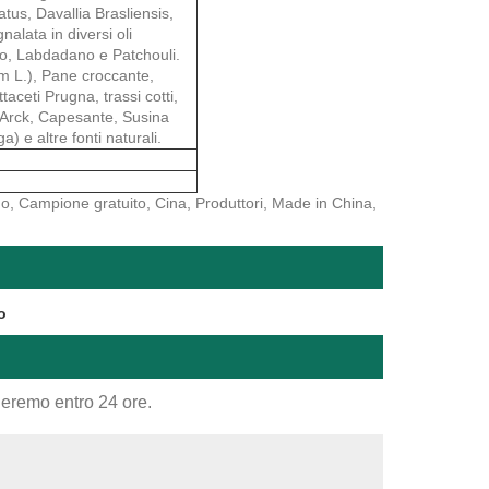
us, Davallia Brasliensis,
alata in diversi oli
so, Labdadano e Patchouli.
um L.), Pane croccante,
ceti Prugna, trassi cotti,
), Arck, Capesante, Susina
 e altre fonti naturali.
no, Campione gratuito, Cina, Produttori, Made in China,
o
nderemo entro 24 ore.