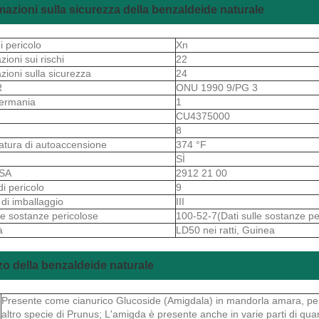
mazioni sulla sicurezza della benzaldeide naturale
i pericolo
Xn
zioni sui rischi
22
azioni sulla sicurezza
24
R
ONU 1990 9/PG 3
ermania
1
S
CU4375000
8
tura di autoaccensione
374 °F
SÌ
 SA
2912 21 00
di pericolo
9
di imballaggio
III
lle sostanze pericolose
100-52-7(Dati sulle sostanze pe
à
LD50 nei ratti, Guinea
zzo della benzaldeide naturale
Presente come cianurico Glucoside (Amigdala) in mandorla amara, pes
altro specie di Prunus; L'amigda è presente anche in varie parti di q