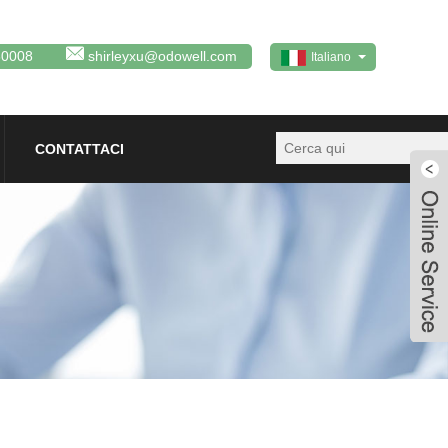
80008
shirleyxu@odowell.com
Italiano
CONTATTACI