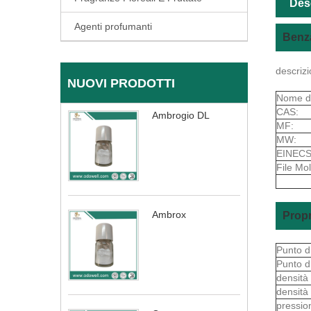
Des
Agenti profumanti
Benza
descrizi
NUOVI PRODOTTI
Nome de
CAS:
Ambrogio DL
MF:
MW:
EINECS
File Mol
Ambrox
Propr
Punto d
Punto d
densità
densità
pressio