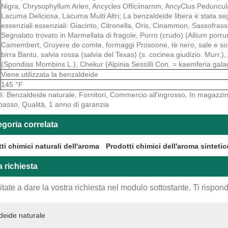
Nigra, Chrysophyllum Arlen, Ancycles Officiinarnm, AncyClus Pedunculat
Lacuma Deliciosa, Lacuma Multi Altri; La benzaldeide libera è stata segn
essenziali essenziali: Giacinto, Citronella, Oris, Cinammon, Sassofras
Segnalato trovato in Marmellata di fragole, Porro (crudo) (Allium porr
Camembert, Gruyere de comte, formaggi Prosoone, tè nero, sale e sotta
birra Bantu, salvia rossa (salvia del Texas) (s. cocinea giudizio. Murr.
(Spondias Mombins L.), Chekur (Alpinia Sessilli Con. = kaemferia galaga)
Viene utilizzata la benzaldeide
o
145 °F
i: Benzaldeide naturale, Fornitori, Commercio all'ingrosso, In magazzi
basso, Qualità, 1 anno di garanzia
goria correlata
ti chimici naturali dell'aroma
Prodotti chimici dell'aroma sintetic
a richiesta
tate a dare la vostra richiesta nel modulo sottostante. Ti rispo