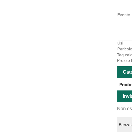
Evento
Usi
Pericol
Tag cald
Prezzo 
Cate
Prodot
Invi
Non esi