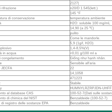
2127|
i rifrazione
n20/D 1.545(lett.)
145 °F
tura di conservazione
temperatura ambiente
tà
H2O: solubile 100 mg/mL
14,90 (a 25 ℃)
o
pulito
Come le mandorle.
5,9 (1g/l, H2O)
splosivo
1,4-8,5%(V)
ità in acqua
<0,01 g/100 ml a
i congelamento
Giống như hạnh nhân.
le
Sensibile all'aria
 JECFA
22
14,1058
471223
:
Stabile.
y
HUMNYLRZRPJDN-UHFF
ento al database CAS
100-52-7(Dati sulle sostan
ento di chimica del NIST
Benzaldeide (100-52-7)
 di registro delle sostanze EPA
Benzaldeide