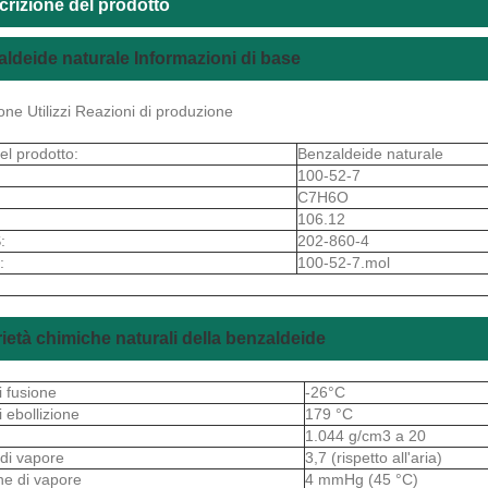
crizione del prodotto
ldeide naturale Informazioni di base
one Utilizzi Reazioni di produzione
l prodotto:
Benzaldeide naturale
100-52-7
C7H6O
106.12
:
202-860-4
:
100-52-7.mol
ietà chimiche naturali della benzaldeide
i fusione
-26°C
i ebollizione
179 °C
1.044 g/cm3 a 20
 di vapore
3,7 (rispetto all'aria)
ne di vapore
4 mmHg (45 °C)