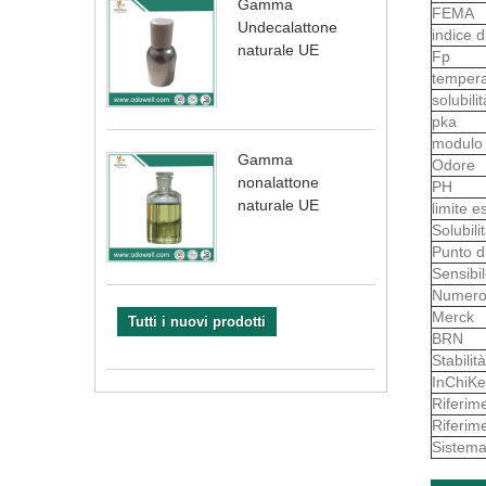
Gamma
FEMA
Undecalattone
indice d
naturale UE
Fp
tempera
solubili
pka
modul
Gamma
Odore
nonalattone
PH
naturale UE
limite e
Solubil
Punto d
Sensibi
Numero
Merck
Tutti i nuovi prodotti
BRN
Stabilità
InChiKe
Riferim
Riferim
Sistema