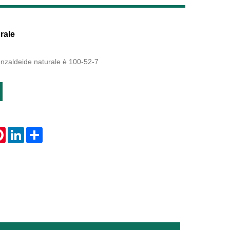
Live
rale
benzaldeide naturale è 100-52-7
tsApp
Pinterest
LinkedIn
Share