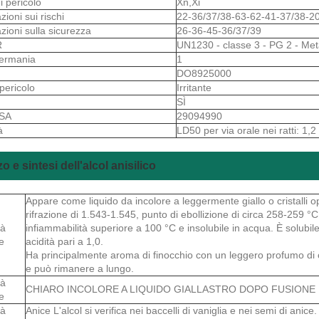
i pericolo
Xn,Xi
zioni sui rischi
22-36/37/38-63-62-41-37/38-2
azioni sulla sicurezza
26-36-45-36/37/39
R
UN1230 - classe 3 - PG 2 - Met
ermania
1
S
DO8925000
 pericolo
Irritante
SÌ
 SA
29094990
à
LD50 per via orale nei ratti: 1,2
zo e sintesi dell'alcol anisilico
Appare come liquido da incolore a leggermente giallo o cristalli op
rifrazione di 1.543-1.545, punto di ebollizione di circa 258-259 
tà
infiammabilità superiore a 100 °C e insolubile in acqua. È solubil
e
acidità pari a 1,0.
Ha principalmente aroma di finocchio con un leggero profumo di 
e può rimanere a lungo.
tà
CHIARO INCOLORE A LIQUIDO GIALLASTRO DOPO FUSIONE
e
tà
Anice L'alcol si verifica nei baccelli di vaniglia e nei semi di anic