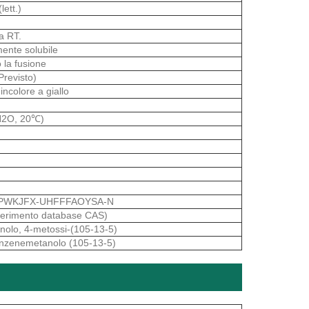
lett.)
a RT.
mente solubile
 la fusione
revisto)
incolore a giallo
 H2O, 20℃)
PWKJFX-UHFFFAOYSA-N
ferimento database CAS)
olo, 4-metossi-(105-13-5)
nzenemetanolo (105-13-5)