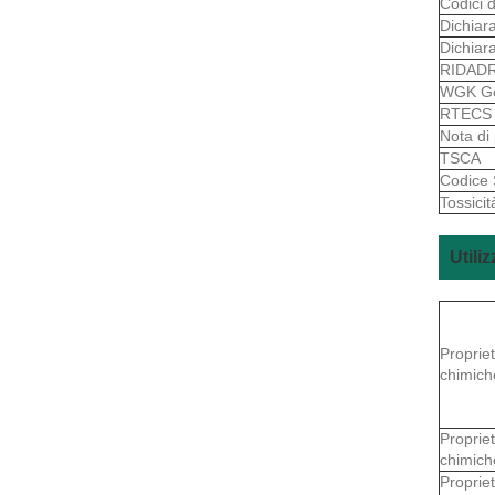
Codici d
Dichiara
Dichiar
RIDAD
WGK G
RTEC
Nota di
TSCA
Codice
Tossicit
Utiliz
Proprie
chimich
Proprie
chimich
Proprie