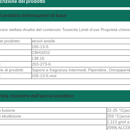
crizione del prodotto
l anisilico Informazioni di base
anice stellato Analisi del contenuto Tossicità Limiti d'uso Proprietà chi
l prodotto:
alcool anisile
105-13-5
C8H10O2
138.16
:
203-273-6
e di prodotti:
Sapore e fragranza Intermedi; Piperidine, Omopiperidine
:
105-13-5.mol
ietà chimiche dell'alcool anisillico
i fusione
22-25 °C(ac
i ebollizione
259 °C(acce
1,113 g/ml a
2099| ALCO