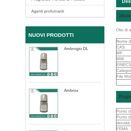
Des
Agenti profumanti
alcoo
Olio di 
NUOVI PRODOTTI
Nome de
CAS:
Ambrogio DL
MF:
MW:
EINECS
Categori
File Mol
Ambrox
Propr
Punto d
Punto d
densità
FEMA