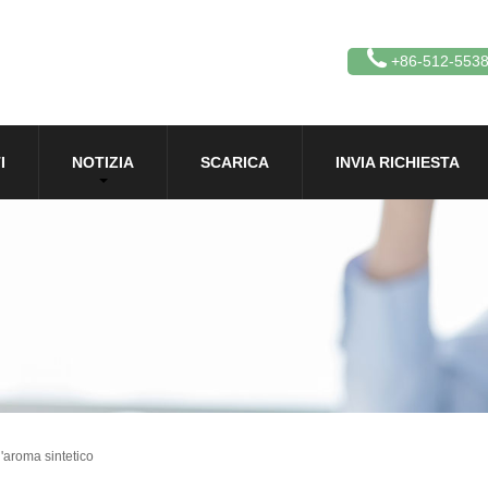
+86-512-553
I
NOTIZIA
SCARICA
INVIA RICHIESTA
l'aroma sintetico