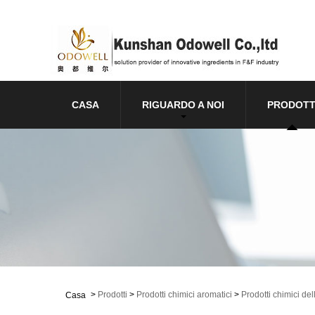
CASA
RIGUARDO A NOI
PRODOTT
>
Prodotti
>
Prodotti chimici aromatici
>
Prodotti chimici del
Casa