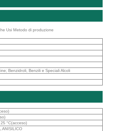
miche Usi Metodo di produzione
; Benzidroli, Benzili e Speciali Alcoli
ceso)
so)
 25 °C(acceso)
L ANISILICO