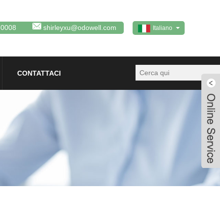
80008
shirleyxu@odowell.com
Italiano
CONTATTACI