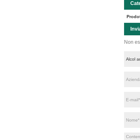
Cate
Prodot
Invi
Non esi