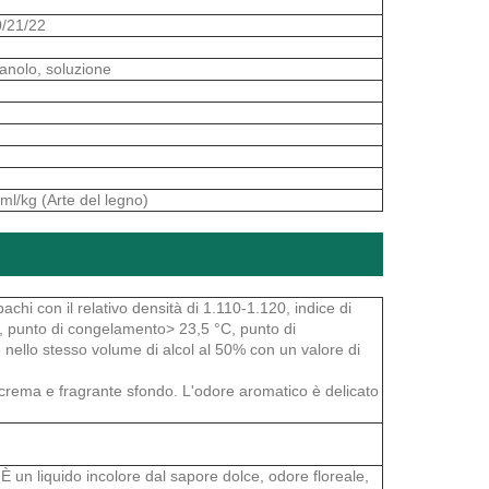
0/21/22
anolo, soluzione
 ml/kg (Arte del legno)
achi con il relativo densità di 1.110-1.120, indice di
°C, punto di congelamento> 23,5 °C, punto di
e nello stesso volume di alcol al 50% con un valore di
crema e fragrante sfondo. L'odore aromatico è delicato
e. È un liquido incolore dal sapore dolce, odore floreale,