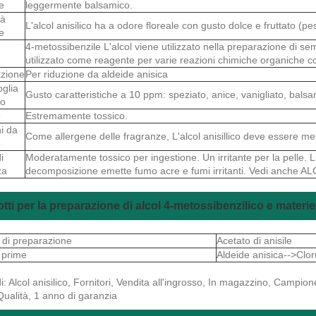
e
leggermente balsamico.
tà
L'alcol anisilico ha a odore floreale con gusto dolce e fruttato (pe
e
4-metossibenzile L'alcol viene utilizzato nella preparazione di semi
utilizzato come reagente per varie reazioni chimiche organiche com
zione
Per riduzione da aldeide anisica
oglia
Gusto caratteristiche a 10 ppm: speziato, anice, vanigliato, balsa
to
o
Estremamente tossico.
i da
Come allergene delle fragranze, L'alcol anisillico deve essere me
o
i
Moderatamente tossico per ingestione. Un irritante per la pelle. L
za
decomposizione emette fumo acre e fumi irritanti. Vedi anche AL
tti per la preparazione di alcol 4-metossibenzilico e materi
i di preparazione
Acetato di anisile
 prime
Aldeide anisica-->Clor
i: Alcol anisilico, Fornitori, Vendita all'ingrosso, In magazzino, Campio
Qualità, 1 anno di garanzia