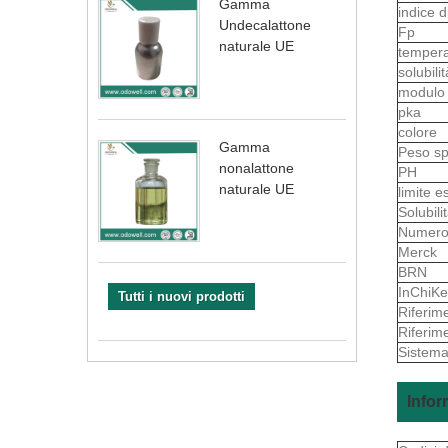
Gamma
indice d
Undecalattone
Fp
naturale UE
tempera
solubili
modul
pka
colore
Gamma
Peso sp
nonalattone
PH
naturale UE
limite e
Solubil
Numero
Merck
BRN
InChiKe
Tutti i nuovi prodotti
Riferim
Riferim
Sistema
Infor