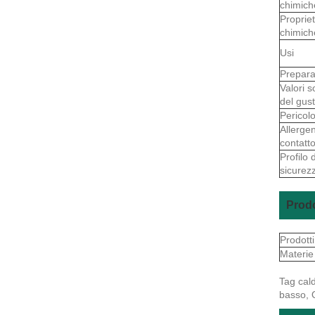
chimich
Proprie
chimich
Usi
Prepara
Valori s
del gus
Pericol
Allergen
contatt
Profilo d
sicurez
Prodo
Prodott
Materie
Tag cald
basso, 