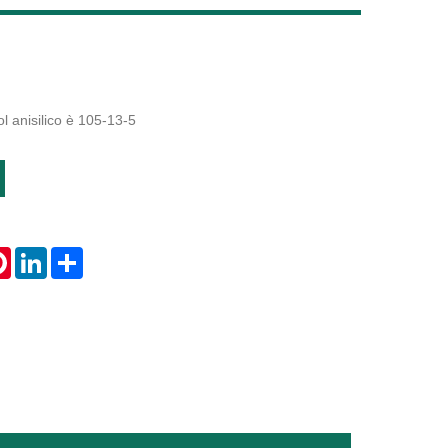
Live
ol anisilico è 105-13-5
tsApp
Pinterest
LinkedIn
Share