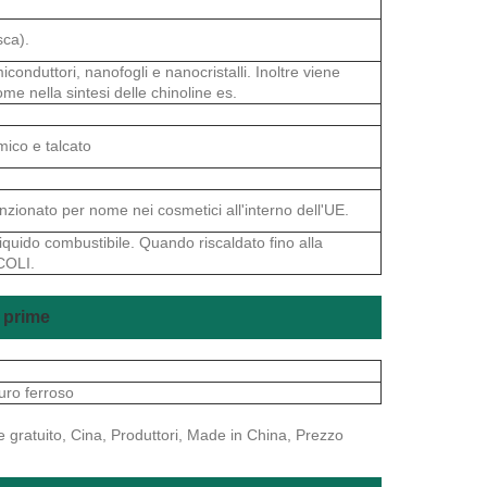
sca).
conduttori, nanofogli e nanocristalli. Inoltre viene
e nella sintesi delle chinoline es.
mico e talcato
nzionato per nome nei cosmetici all'interno dell'UE.
iquido combustibile. Quando riscaldato fino alla
COLI.
e prime
uro ferroso
ne gratuito, Cina, Produttori, Made in China, Prezzo