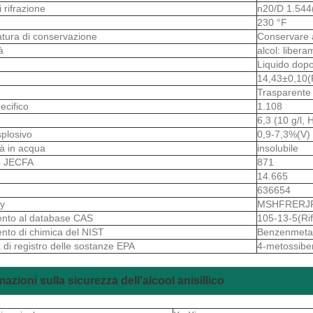
i rifrazione
n20/D 1.544(
230 °F
tura di conservazione
Conservare 
tà
alcol: libera
o
Liquido dopo
14,43±0,10(P
Trasparente 
ecifico
1.108
6,3 (10 g/l,
splosivo
0,9-7,3%(V)
ità in acqua
insolubile
 JECFA
871
14.665
636654
y
MSHFRERJ
ento al database CAS
105-13-5(Ri
ento di chimica del NIST
Benzenmetan
 di registro delle sostanze EPA
4-metossibe
mazioni sulla sicurezza dell'alcool anisillico