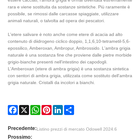
essere cacciati, l'ambra grigia è ormai diventata estremamente
rara e viene sostituita da sostanze sintetiche. Più raramente è
possibile, se rimossi dalle carcasse spiaggiate, utilizzare
animali naturali, o talvolta ad opera dei pescatori.
L'etere salivare è noto anche come etere di acacia ad alto
contenuto di diidrogeno ciclico doppio, 1,1,6,10-tetrametil-5,6-
epossilico, Amberoxan, Ambropur, Ambrossido. L'ambra grigia
naturale è una sostanza fine che proviene dalle pietre morbide
grigio-bianche presenti nell'intestino dei capodogli.
L'Amberoxan (etere di ambra grigia) è una sostanza sintetica
con sentori di ambra grigia, utilizzata come sostituto dell'ambra
grigia naturale. Cristalli da incolori a bianchi.
Facebook
X
WhatsApp
Pinterest
LinkedIn
Share
Precedente:
Listino prezzi di mercato Odowell 2024.6
Prossimo: