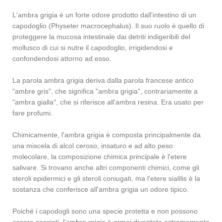
L'ambra grigia è un forte odore prodotto dall'intestino di un
capodoglio (Physeter macrocephalus). Il suo ruolo è quello di
proteggere la mucosa intestinale dai detriti indigeribili del
mollusco di cui si nutre il capodoglio, irrigidendosi e
confondendosi attorno ad esso.
La parola ambra grigia deriva dalla parola francese antico
"ambre gris", che significa "ambra grigia", contrariamente a
"ambra gialla", che si riferisce all'ambra resina. Era usato per
fare profumi.
Chimicamente, l'ambra grigia è composta principalmente da
una miscela di alcol ceroso, insaturo e ad alto peso
molecolare, la composizione chimica principale è l'etere
salivare. Si trovano anche altri componenti chimici, come gli
steroli epidermici e gli steroli coniugati, ma l'etere sialilis è la
sostanza che conferisce all'ambra grigia un odore tipico.
Poiché i capodogli sono una specie protetta e non possono