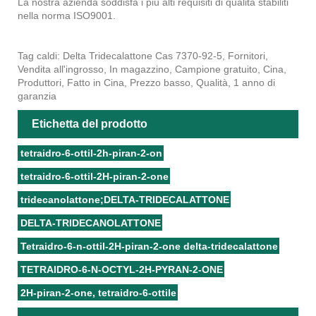
La nostra azienda soddisfa i più alti requisiti di qualità stabiliti
nella norma ISO9001.
Tag caldi: Delta Tridecalattone Cas 7370-92-5, Fornitori,
Vendita all'ingrosso, In magazzino, Campione gratuito, Cina,
Produttori, Fatto in Cina, Prezzo basso, Qualità, 1 anno di
garanzia
Etichetta del prodotto
tetraidro-6-ottil-2h-piran-2-on
tetraidro-6-ottil-2H-piran-2-one
tridecanolattone;DELTA-TRIDECALATTONE
DELTA-TRIDECANOLATTONE
Tetraidro-6-n-ottil-2H-piran-2-one delta-tridecalattone
TETRAIDRO-6-N-OCTYL-2H-PYRAN-2-ONE
2H-piran-2-one, tetraidro-6-ottile