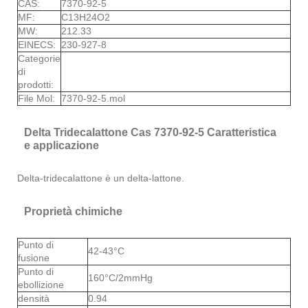
CAS:
7370-92-5
MF:
C13H24O2
MW:
212.33
EINECS:
230-927-8
Categorie
di
prodotti:
File Mol:
7370-92-5.mol
Delta Tridecalattone Cas 7370-92-5 Caratteristica
e applicazione
Delta-tridecalattone è un delta-lattone.
Proprietà chimiche
Punto di
42-43°C
fusione
Punto di
160°C/2mmHg
ebollizione
densità
0.94