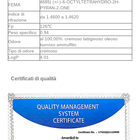
4685| (+/-)-6-OCTYLTETRAHYDRO-2H-
FEMA
PYRAN-2-ONE
indice di
da 1,4600 a 1,4620
rifrazione
Fp
126℃
Peso specifico
0.94
al 100,00%. cremoso lattiginoso oleoso
Odore
burroso ammuffito
Tipo di odore
cremoso
LogP
4.01
Certificati di qualità