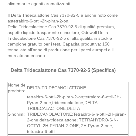
alimentari e agenti aromatizzanti.
Il Delta Tridecalattone Cas 7370-92-5 è anche noto come
astetraidro-6-ottil-2h-piran-2-on.
Delta Tridecalactone Cas 7370-92-5 di qualità premium,
aspetto liquido trasparente e incolore, Odowell Delta
Tridecalactone Cas 7370-92-5 di alta qualità in stock e
campione gratuito per i test. Capacità produttiva: 150
tonnellate all'anno di produzione per i paesi europei e il
mercato americano.
Delta Tridecalattone Cas 7370-92-5 (Specifica)
Nome del
DELTA-TRIDECANOLATTONE
prodotto:
tetraidro-6-ottil-2h-piran-2-on;tetraidro-6-ottil-2H-
Pyran-2-one;tridecanolattone;DELTA-
TRIDECALACTONE;DELTA-
Sinonimi:
TRIDECANOLACTONE;Tetraidro-6-n-ottil-2H-piran-
2-one delta-tridecalattone; TETRAHYDRO-6-N-
OCTYL-2H-PYRAN-2-ONE; 2H-Pyran-2-one,
tetraidro-6-ottil-