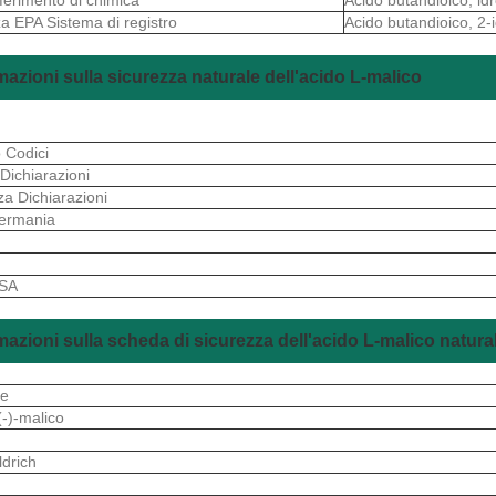
a EPA Sistema di registro
Acido butandioico, 2-i
mazioni sulla sicurezza naturale dell'acido L-malico
o Codici
 Dichiarazioni
za Dichiarazioni
ermania
S
 SA
mazioni sulla scheda di sicurezza dell'acido L-malico natura
re
(-)-malico
drich