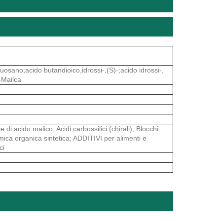
uosano;acido butandioico,idrossi-,(S)-;acido idrossi-,
-Mailca
rie di acido malico; Acidi carbossilici (chirali); Blocchi
Chimica organica sintetica; ADDITIVI per alimenti e
ci