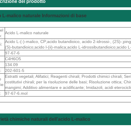
crizione del prodotto
 L-malico naturale Informazioni di base
el
Acido L-malico naturale
o:
Acido L-(-)-malico, CP;acido butandioico, acido 2-idrossi-, (2S)-;ping
i:
(S)-butandioico;acido l-(ii)-malica;acido L-idrossibutandioico;acido L
97-67-6
C4H6O5
134.09
:
202-601-5
Estratti vegetali; Alifatici; Reagenti chirali; Prodotti chimici chirali; Se
o
costitutivi chirali; per la risoluzione delle basi; Risoluzione ottica; 
ie:
mangimi; Additivo alimentare e acidificante; Imidazoli, acidi eterocicli
:
97-67-6.mol
ietà chimiche naturali dell'acido L-malico