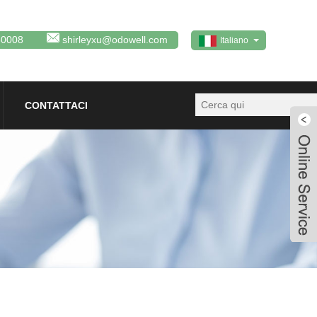
80008
shirleyxu@odowell.com
Italiano
CONTATTACI