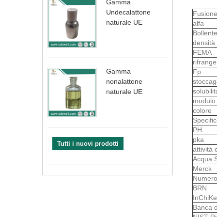
Gamma
Undecalattone
Fusion
naturale UE
alfa
Bollent
densità
FEMA
rifrang
Gamma
Fp
stoccag
nonalattone
solubili
naturale UE
modul
colore
Specifi
PH
pka
Tutti i nuovi prodotti
attività 
Acqua S
Merck
Numero
BRN
InChiKe
Banca d
NIST Ri