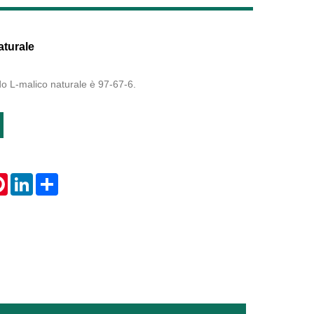
Live
aturale
ido L-malico naturale è 97-67-6.
tsApp
Pinterest
LinkedIn
Share