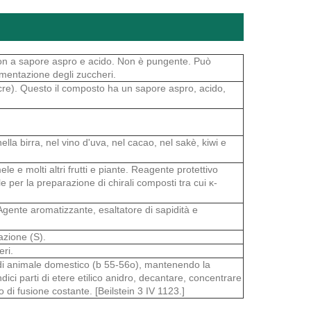
 con a sapore aspro e acido. Non è pungente. Può
mentazione degli zuccheri.
cre). Questo il composto ha un sapore aspro, acido,
ella birra, nel vino d'uva, nel cacao, nel sakè, kiwi e
e e molti altri frutti e piante. Reagente protettivo
e per la preparazione di chirali composti tra cui κ-
gente aromatizzante, esaltatore di sapidità e
azione (S).
eri.
re di animale domestico (b 55-56o), mantenendo la
dici parti di etere etilico anidro, decantare, concentrare
 di fusione costante. [Beilstein 3 IV 1123.]