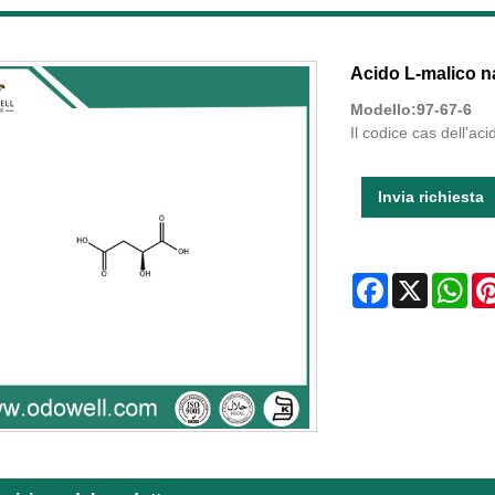
Acido L-malico n
Modello:97-67-6
Il codice cas dell'ac
Invia richiesta
Facebook
X
Wha