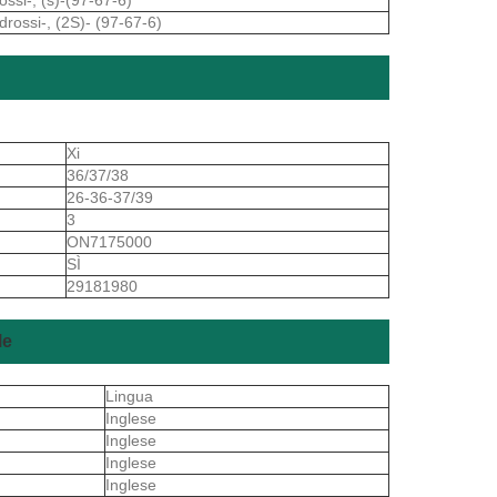
drossi-, (2S)- (97-67-6)
Xi
36/37/38
26-36-37/39
3
ON7175000
SÌ
29181980
le
Lingua
Inglese
Inglese
Inglese
Inglese