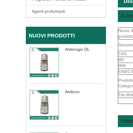
Des
Agenti profumanti
Acido
Nome d
NUOVI PRODOTTI
prodott
Sinonim
Ambrogio DL
CAS:
MF:
MW:
EINECS
Prodott
Categor
Ambrox
File Mol
Propr