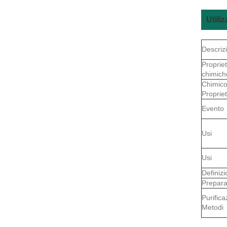
Utili
Descriz
Proprie
chimich
Chimic
Proprie
Evento
Usi
Usi
Definiz
Prepara
Purifica
Metodi