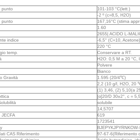
e punto
101-103 °C(lett.)
-2 º (c=8,5, H2O)
e punto
167,16°C (stima appr
1.60
2655| ACIDO L-MAL
ente indice
-6,5° (C=10, Acetone
220 °C
gio temp.
Conservare a RT.
tà
H2O: 0,5 M a 20 °C, l
o
Polvere
Bianco
co Gravità
1.595 (20/4℃)
2,2 (10 g/l, H2O, 20 
(1) 3,46, (2) 5,10(a 
ottica
[α]20/D 30±2°, c = 5,5
olubilità
solubile
14,5707
 JECFA
619
1723541
y
BJEPYKJPYRNKOW-
ati CAS Riferimento
97-67-6(Riferimento
ferimento di chimica
Acido butandioico, idr