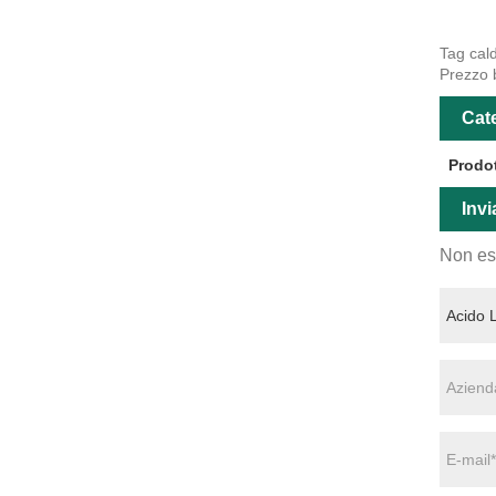
Tag cald
Prezzo 
Cate
Prodot
Invi
Non esi