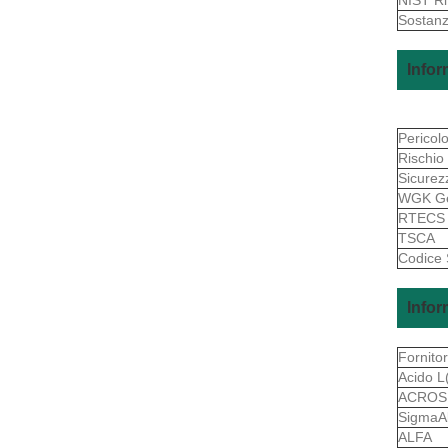
Sostanz
Infor
Pericol
Rischio
Sicurez
WGK G
RTEC
TSCA
Codice
Infor
Fornito
Acido L
ACROS
SigmaAl
ALFA