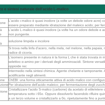
zzo e sintesi naturale dell'acido L-malico
L'acido ι-malico è quasi inodore (a volte un debole odore acre)
ione
essere preparato mediante idratazione del maleico acido; per fer
tà
L'acido L-malico è quasi inodore (a volte ha un odore debole e a
e
non pungente.
o
soluzione limpida e incolore
tà
Si trova nella linfa d'acero, nella mela, nel melone, nella papaia, n
radice di cicoria.
L'isomero presente in natura è la forma L che è stata trovata in mel
selettivo α-amino per i derivati degli amminoacidi. Sintone versatil
oppioide rec
Intermedio nella sintesi chimica. Agente chelante e tamponante. A
acidificante negli alimenti.
ione
ChEBI: una forma otticamente attiva di acido malico con configur
zione
Per idratazione dell'acido maleico; per fermentazione degli zucch
Cristallizzare l'acido S-malico (carbone) da acetato di etile/ete
zione
temperatura sotto i 65o. Oppure dissolverlo facendolo rifluire quin
a un terzo volume e cristallizzarlo a 0o, ripetutamente fino a punto