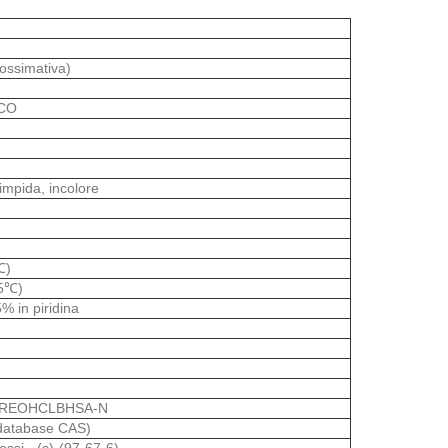
ossimativa)
ICO
)
impida, incolore
℃)
25℃)
% in piridina
REOHCLBHSA-N
 database CAS)
ossi-, (s)-(97-67-6)