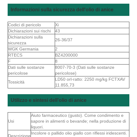
Informazioni sulla sicurezza dell'olio di anice
Codici di pericolo
Xi
Dichiarazioni sui rischi
43
Dichiarazioni sulla
26-36/37
sicurezza
WGK Germania
2
RTECS
BZ4200000
F
8
Dati sulle sostanze
8007-70-3 (Dati sulle sostanze
pericolose
pericolose)
LD50 orl-ratto: 2250 mg/kg FCTXAV
Tossicità
11.855,73
Utilizzo e sintesi dell'olio di anice
Aiuto farmaceutico (gusto). Come condimento e
Usi
sapore in alimenti o bevande; nella produzione di
liquori.
Incolore o pallido olio giallo con riflessi iridescenti.
Descrizione