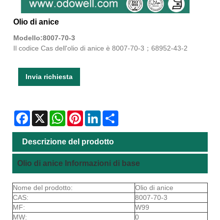
Olio di anice
Modello:8007-70-3
Il codice Cas dell'olio di anice è 8007-70-3；68952-43-2
Invia richiesta
Facebook
X
WhatsApp
Pinterest
LinkedIn
Share
Descrizione del prodotto
Olio di anice Informazioni di base
Nome del prodotto:
Olio di anice
CAS:
8007-70-3
MF:
W99
MW:
0