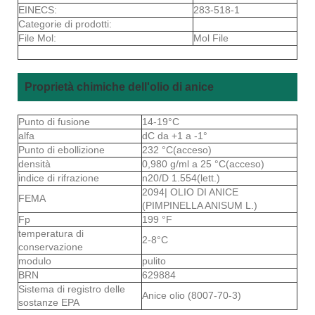
EINECS:
283-518-1
Categorie di prodotti:
File Mol:
Mol File
Proprietà chimiche dell'olio di anice
Punto di fusione
14-19°C
alfa
dC da +1 a -1°
Punto di ebollizione
232 °C(acceso)
densità
0,980 g/ml a 25 °C(acceso)
indice di rifrazione
n20/D 1.554(lett.)
2094| OLIO DI ANICE
FEMA
(PIMPINELLA ANISUM L.)
Fp
199 °F
temperatura di
2-8°C
conservazione
modulo
pulito
BRN
629884
Sistema di registro delle
Anice olio (8007-70-3)
sostanze EPA