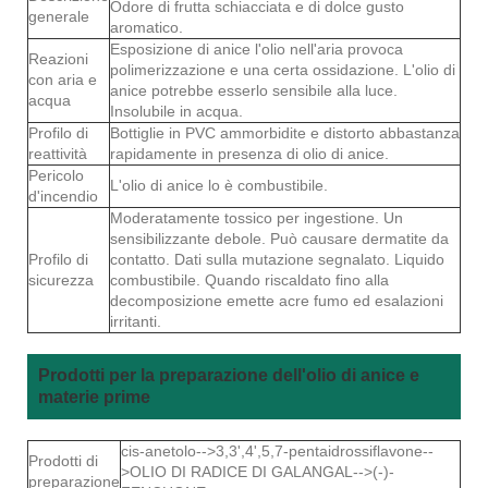
Odore di frutta schiacciata e di dolce gusto
generale
aromatico.
Esposizione di anice l'olio nell'aria provoca
Reazioni
polimerizzazione e una certa ossidazione. L'olio di
con aria e
anice potrebbe esserlo sensibile alla luce.
acqua
Insolubile in acqua.
Profilo di
Bottiglie in PVC ammorbidite e distorto abbastanza
reattività
rapidamente in presenza di olio di anice.
Pericolo
L'olio di anice lo è combustibile.
d'incendio
Moderatamente tossico per ingestione. Un
sensibilizzante debole. Può causare dermatite da
Profilo di
contatto. Dati sulla mutazione segnalato. Liquido
sicurezza
combustibile. Quando riscaldato fino alla
decomposizione emette acre fumo ed esalazioni
irritanti.
Prodotti per la preparazione dell'olio di anice e
materie prime
cis-anetolo-->3,3',4',5,7-pentaidrossiflavone--
Prodotti di
>OLIO DI RADICE DI GALANGAL-->(-)-
preparazione