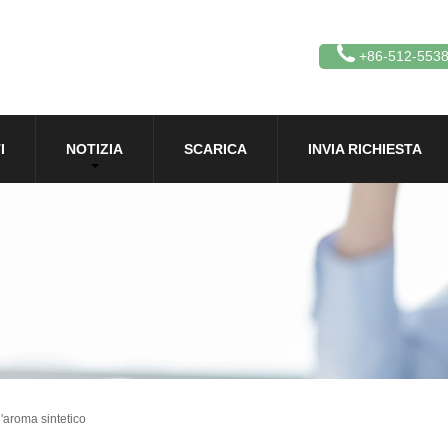
+86-512-553
I
NOTIZIA
SCARICA
INVIA RICHIESTA
l'aroma sintetico