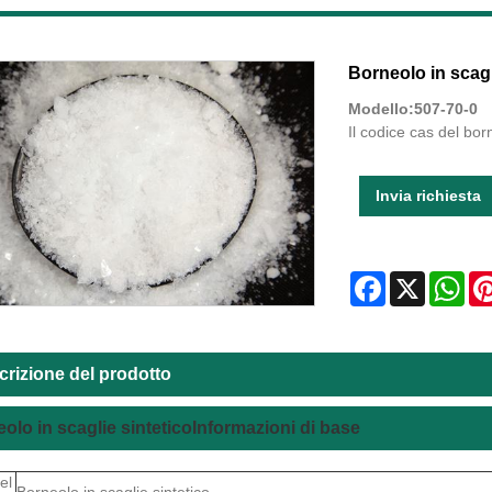
Borneolo in scagl
Modello:507-70-0
Il codice cas del bor
Invia richiesta
Facebook
X
Wha
crizione del prodotto
olo in scaglie sintetico
Informazioni di base
el
Borneolo in scaglie sintetico