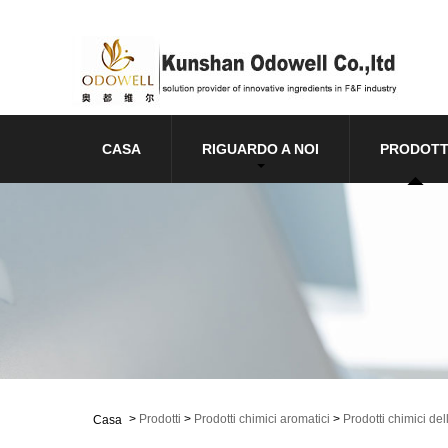
CASA
RIGUARDO A NOI
PRODOTT
>
Prodotti
>
Prodotti chimici aromatici
>
Prodotti chimici del
Casa