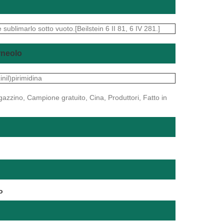
 sublimarlo sotto vuoto.[Beilstein 6 II 81, 6 IV 281.]
orneolo
il)pirimidina
agazzino, Campione gratuito, Cina, Produttori, Fatto in
o