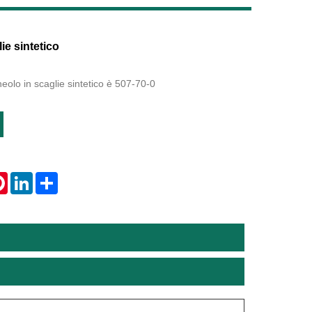
Live
ie sintetico
neolo in scaglie sintetico è 507-70-0
tsApp
Pinterest
LinkedIn
Share