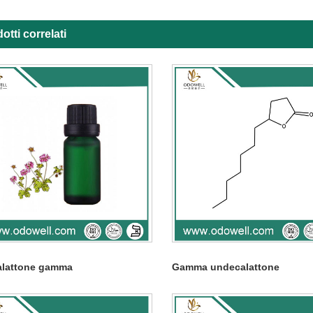
otti correlati
alattone gamma
Gamma undecalattone