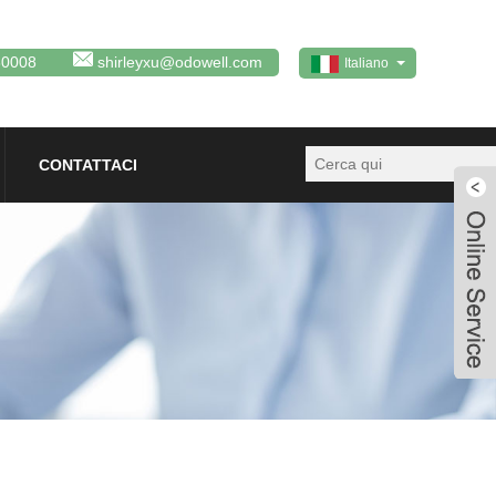
80008
shirleyxu@odowell.com
Italiano
CONTATTACI