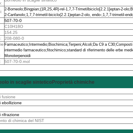
o:
2-Borneolo
;
Bingpian
;
(1R,2S,4R)-rel-1,7,7-Trimetilbiciclo[2.2.1]eptan-2-olo
;
B
i:
2-Canfanolo
;
1,7,7-trimetil-biciclo(2.2.1)eptan-2-olo, endo-
;
1,7,7-trimetil-end
507-70-0
C10H18O
154.25
:
208-080-0
ie
Farmaceutico
;
Intermedio
;
Biochimica
;
Terpeni
;
Alcoli
;
Da C9 a C30
;
Composti 
intermedio farmaceutico
;
fitochimico
;
standard di riferimento delle erbe medi
:
Monoterpenoidi
:
507-70-0
.mol
olo in scaglie sintetico
Proprietà chimiche
i fusione
i ebollizione
i rifrazione
ento di chimica del NIST