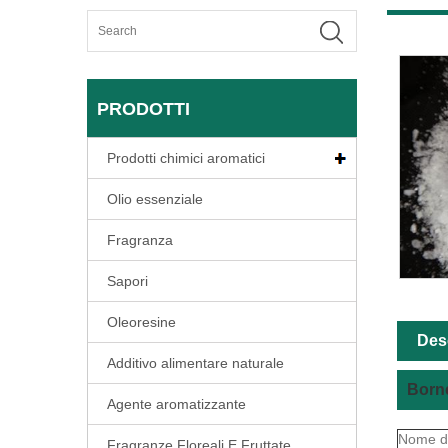
PRODOTTI
Prodotti chimici aromatici
Olio essenziale
Fragranza
Sapori
Oleoresine
Des
Additivo alimentare naturale
Borne
Agente aromatizzante
Nome d
Fragranze Floreali E Fruttate