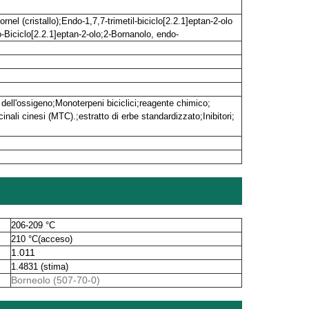
ornel (cristallo)
;
Endo-1,7,7-trimetil-biciclo[2.2.1]eptan-2-olo
o-Biciclo[2.2.1]eptan-2-olo
;
2-Bornanolo, endo-
dell'ossigeno
;
Monoterpeni biciclici
;
reagente chimico
;
cinali cinesi (MTC).
;
estratto di erbe standardizzato
;
Inibitori
;
206
-209 °C
210 °C(acceso)
1.011
1.4831 (stima)
Borneolo (507-70-0)