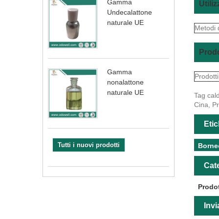
Gamma
Utili
Undecalattone
naturale UE
Metodi d
Prodo
Gamma
Prodott
nonalattone
naturale UE
Tag cald
Cina, P
Etic
Tutti i nuovi prodotti
Borneo
Cate
Prodot
Invi