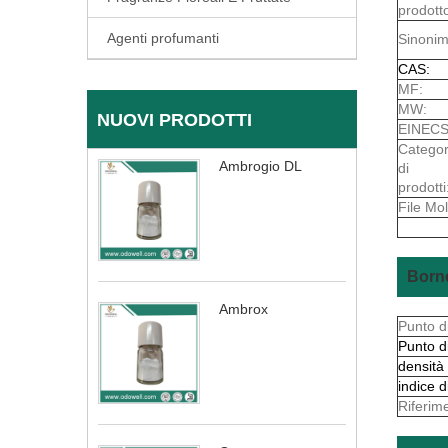
prodott
Agenti profumanti
Sinonim
CAS:
MF:
MW:
NUOVI PRODOTTI
EINECS
Categor
Ambrogio DL
di
prodotti
File Mol
Borne
Ambrox
Punto d
Punto d
densità
indice d
Riferim