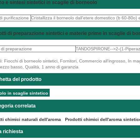
zzo e sintesi sintetici in scaglie di borneolo
i purificazione
Cristallizza il borneolo dall'etere domestico (b 60-80o) e
tti di preparazione sintetici e materie prime in scaglie di b
i di preparazione
TANDOSPIRONE-->2-(1-Piperazin
i: Fiocchi di borneolo sintetici, Fornitori, Commercio all'ingrosso, In m
rezzo basso, Qualità, 1 anno di garanzia
hetta del prodotto
lo in scaglie sintetico
goria correlata
ti chimici naturali dell'aroma
Prodotti chimici dell'aroma sintetic
a richiesta