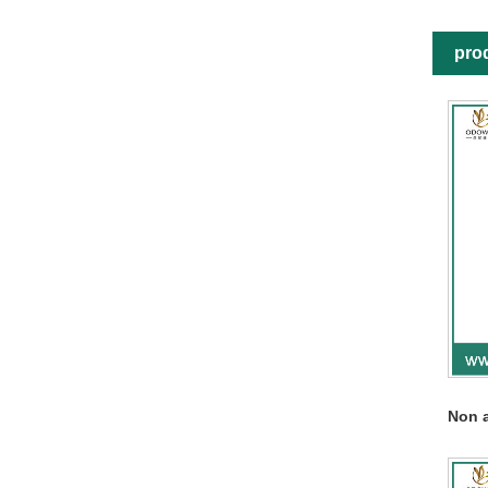
prod
Non 