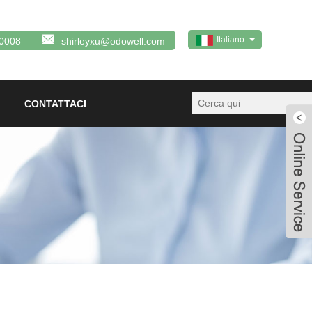
Italiano
0008
shirleyxu@odowell.com
CONTATTACI