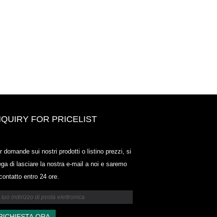
NQUIRY FOR PRICELIST
Odowell-Market Price List-2025.6
r domande sui nostri prodotti o listino prezzi, si
2025.07.25
ega di lasciare la nostra e-mail a noi e saremo
2025/07/25
 contatto entro 24 ore.
Odowell-Market Price List-2025.6
2025.07.25