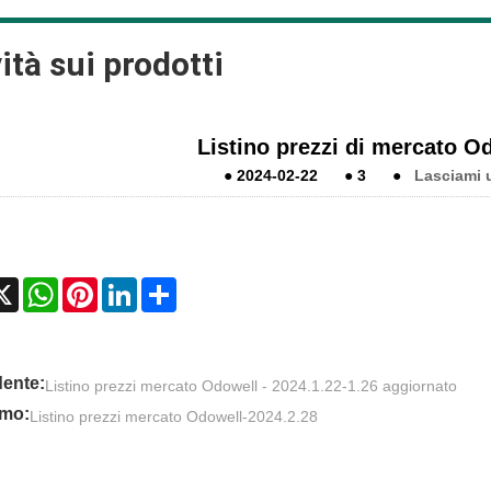
ità sui prodotti
Listino prezzi di mercato O
●
2024-02-22
●
3
●
Lasciami 
cebook
X
WhatsApp
Pinterest
LinkedIn
Share
ente:
Listino prezzi mercato Odowell - 2024.1.22-1.26 aggiornato
imo:
Listino prezzi mercato Odowell-2024.2.28