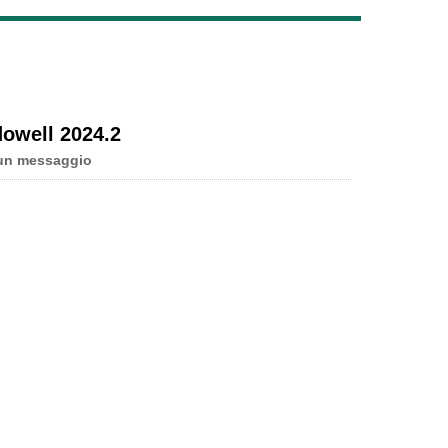
Live
dowell 2024.2
un messaggio