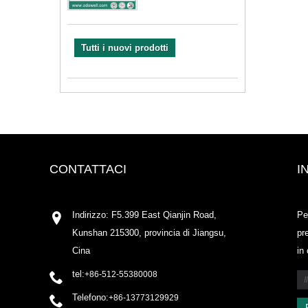
Tutti i nuovi prodotti
CONTATTACI
I
Indirizzo: F5.399 East Qianjin Road,
Pe
Kunshan 215300, provincia di Jiangsu,
pr
Cina
in
tel:
+86-512-55380008
Telefono:
+86-13773129929