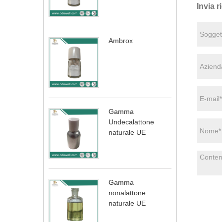
Invia r
Ambrox
Gamma
Undecalattone
naturale UE
Gamma
nonalattone
naturale UE