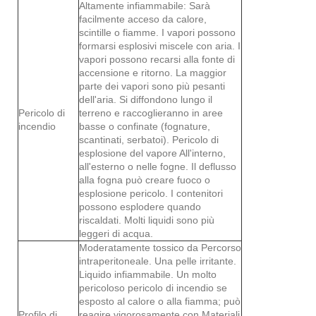
Altamente infiammabile: Sarà
facilmente acceso da calore,
scintille o fiamme. I vapori possono
formarsi esplosivi miscele con aria. I
vapori possono recarsi alla fonte di
accensione e ritorno. La maggior
parte dei vapori sono più pesanti
dell'aria. Si diffondono lungo il
Pericolo di
terreno e raccoglieranno in aree
incendio
basse o confinate (fognature,
scantinati, serbatoi). Pericolo di
esplosione del vapore All'interno,
all'esterno o nelle fogne. Il deflusso
alla fogna può creare fuoco o
esplosione pericolo. I contenitori
possono esplodere quando
riscaldati. Molti liquidi sono più
leggeri di acqua.
Moderatamente tossico da Percorso
intraperitoneale. Una pelle irritante.
Liquido infiammabile. Un molto
pericoloso pericolo di incendio se
esposto al calore o alla fiamma; può
Profilo di
reagire vigorosamente con Materiali