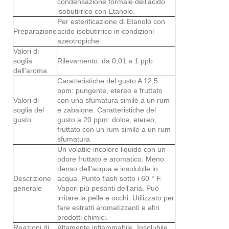
condensazione formale dell'acido
isobutirrico con Etanolo.
Per esterificazione di Etanolo con
Preparazione
acido isobutirrico in condizioni
azeotropiche.
Valori di
soglia
Rilevamento: da 0,01 a 1 ppb
dell'aroma
Caratteristiche del gusto A 12,5
ppm: pungente, etereo e fruttato
Valori di
con una sfumatura simile a un rum
soglia del
e zabaione. Caratteristiche del
gusto
gusto a 20 ppm: dolce, etereo,
fruttato con un rum simile a un rum
sfumatura
Un volatile incolore liquido con un
odore fruttato e aromatico. Meno
denso dell'acqua e insolubile in
Descrizione
acqua. Punto flash sotto i 60 ° F.
generale
Vapori più pesanti dell'aria. Può
irritare la pelle e occhi. Utilizzato per
fare estratti aromatizzanti e altri
prodotti chimici.
Reazioni di
Altamente infiammabile. Insolubile