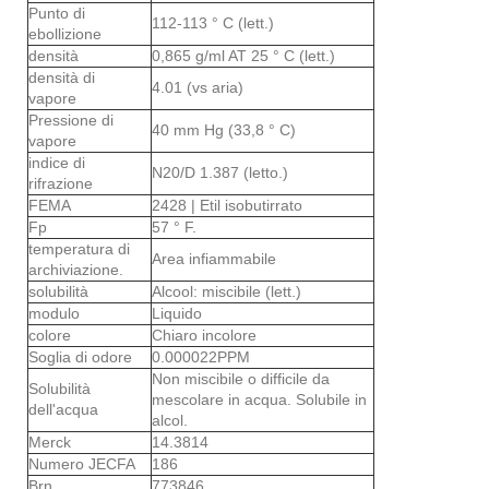
Punto di
112-113 ° C (lett.)
ebollizione
densità
0,865 g/ml AT 25 ° C (lett.)
densità di
4.01 (vs aria)
vapore
Pressione di
40 mm Hg (33,8 ° C)
vapore
indice di
N20/D 1.387 (letto.)
rifrazione
FEMA
2428 | Etil isobutirrato
Fp
57 ° F.
temperatura di
Area infiammabile
archiviazione.
solubilità
Alcool: miscibile (lett.)
modulo
Liquido
colore
Chiaro incolore
Soglia di odore
0.000022PPM
Non miscibile o difficile da
Solubilità
mescolare in acqua. Solubile in
dell'acqua
alcol.
Merck
14.3814
Numero JECFA
186
Brn
773846