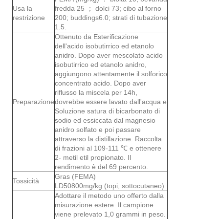
Usa la
fredda 25 ； dolci 73; cibo al forno
restrizione
200; buddings6.0; strati di tubazione
1.5.
Ottenuto da Esterificazione
dell'acido isobutirrico ed etanolo
anidro. Dopo aver mescolato acido
isobutirrico ed etanolo anidro,
aggiungono attentamente il solforico
concentrato acido. Dopo aver
riflusso la miscela per 14h,
Preparazione
dovrebbe essere lavato dall'acqua e
Soluzione satura di bicarbonato di
sodio ed essiccata dal magnesio
anidro solfato e poi passare
attraverso la distillazione. Raccolta
di frazioni al 109-111 ℃ e ottenere
2- metil etil propionato. Il
rendimento è del 69 percento.
Gras (FEMA)
Tossicità
LD50800mg/kg (topi, sottocutaneo)
Adottare il metodo uno offerto dalla
misurazione estere. Il campione
viene prelevato 1,0 grammi in peso.