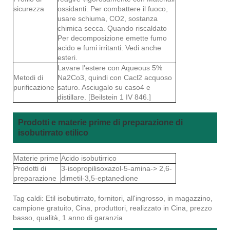
sicurezza
ossidanti. Per combattere il fuoco,
usare schiuma, CO2, sostanza
chimica secca. Quando riscaldato
Per decomposizione emette fumo
acido e fumi irritanti. Vedi anche
esteri.
Lavare l'estere con Aqueous 5%
Metodi di
Na2Co3, quindi con Cacl2 acquoso
purificazione
saturo. Asciugalo su caso4 e
distillare. [Beilstein 1 IV 846.]
Prodotti e materie prime di preparazione di
isobutirrato etilico
Materie prime
Acido isobutirrico
Prodotti di
3-isopropilisoxazol-5-amina-> 2,6-
preparazione
dimetil-3,5-eptanedione
Tag caldi: Etil isobutirrato, fornitori, all'ingrosso, in magazzino,
campione gratuito, Cina, produttori, realizzato in Cina, prezzo
basso, qualità, 1 anno di garanzia