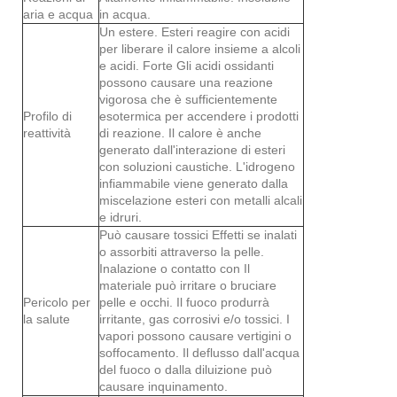
aria e acqua
in acqua.
Un estere. Esteri reagire con acidi
per liberare il calore insieme a alcoli
e acidi. Forte Gli acidi ossidanti
possono causare una reazione
vigorosa che è sufficientemente
Profilo di
esotermica per accendere i prodotti
reattività
di reazione. Il calore è anche
generato dall'interazione di esteri
con soluzioni caustiche. L'idrogeno
infiammabile viene generato dalla
miscelazione esteri con metalli alcali
e idruri.
Può causare tossici Effetti se inalati
o assorbiti attraverso la pelle.
Inalazione o contatto con Il
materiale può irritare o bruciare
Pericolo per
pelle e occhi. Il fuoco produrrà
la salute
irritante, gas corrosivi e/o tossici. I
vapori possono causare vertigini o
soffocamento. Il deflusso dall'acqua
del fuoco o dalla diluizione può
causare inquinamento.