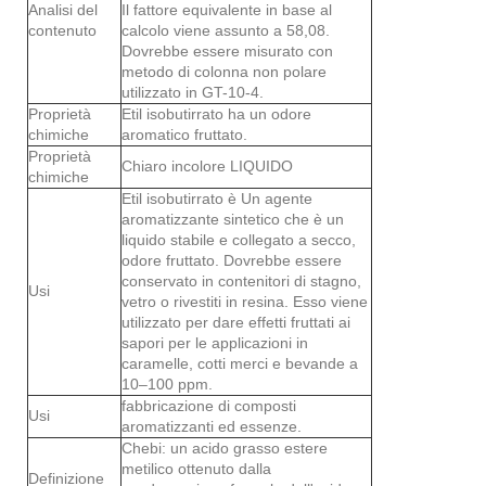
Analisi del
Il fattore equivalente in base al
contenuto
calcolo viene assunto a 58,08.
Dovrebbe essere misurato con
metodo di colonna non polare
utilizzato in GT-10-4.
Proprietà
Etil isobutirrato ha un odore
chimiche
aromatico fruttato.
Proprietà
Chiaro incolore LIQUIDO
chimiche
Etil isobutirrato è Un agente
aromatizzante sintetico che è un
liquido stabile e collegato a secco,
odore fruttato. Dovrebbe essere
conservato in contenitori di stagno,
Usi
vetro o rivestiti in resina. Esso viene
utilizzato per dare effetti fruttati ai
sapori per le applicazioni in
caramelle, cotti merci e bevande a
10–100 ppm.
fabbricazione di composti
Usi
aromatizzanti ed essenze.
Chebi: un acido grasso estere
metilico ottenuto dalla
Definizione