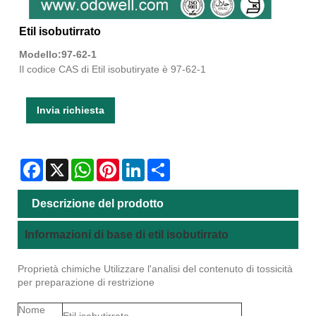
Etil isobutirrato
Modello:97-62-1
Il codice CAS di Etil isobutiryate è 97-62-1
Invia richiesta
Facebook
X
WhatsApp
Pinterest
LinkedIn
Share
Descrizione del prodotto
Informazioni di base di etil isobutirrato
Proprietà chimiche Utilizzare l'analisi del contenuto di tossicità
per preparazione di restrizione
Nome
Etil isobutirrato