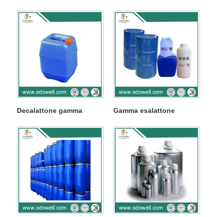
Decalattone gamma
Gamma esalattone