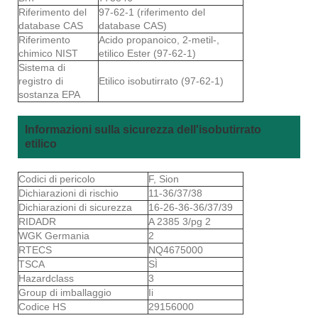
Riferimento del
97-62-1 (riferimento del
database CAS
database CAS)
Riferimento
Acido propanoico, 2-metil-,
chimico NIST
etilico Ester (97-62-1)
Sistema di
registro di
Etilico isobutirrato (97-62-1)
sostanza EPA
Informazioni sulla sicurezza dell'isobutirrato
etilico
Codici di pericolo
F, Sion
Dichiarazioni di rischio
11-36/37/38
Dichiarazioni di sicurezza
16-26-36-36/37/39
RIDADR
A 2385 3/pg 2
WGK Germania
2
RTECS
NQ4675000
TSCA
SÌ
Hazardclass
3
Group di imballaggio
Ii
Codice HS
29156000