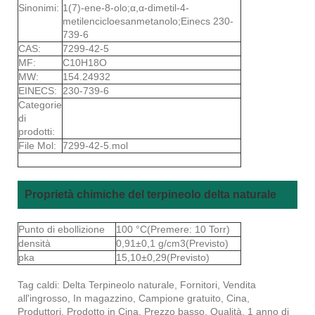
Sinonimi:
1(7)-ene-8-olo;α,α-dimetil-4-
metilencicloesanmetanolo;Einecs 230-
739-6
CAS:
7299-42-5
MF:
C10H18O
MW:
154.24932
EINECS:
230-739-6
Categorie
di
prodotti:
File Mol:
7299-42-5.mol
Proprietà chimiche del terpineolo delta naturale
Punto di ebollizione
100 °C(Premere: 10 Torr)
densità
0,91±0,1 g/cm3(Previsto)
pka
15,10±0,29(Previsto)
Tag caldi: Delta Terpineolo naturale, Fornitori, Vendita
all'ingrosso, In magazzino, Campione gratuito, Cina,
Produttori, Prodotto in Cina, Prezzo basso, Qualità, 1 anno di