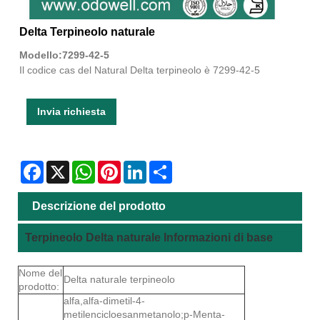
Delta Terpineolo naturale
Modello:7299-42-5
Il codice cas del Natural Delta terpineolo è 7299-42-5
Invia richiesta
Facebook
X
WhatsApp
Pinterest
LinkedIn
Share
Descrizione del prodotto
Terpineolo Delta naturale Informazioni di base
Nome del
Delta naturale terpineolo
prodotto:
alfa,alfa-dimetil-4-
metilencicloesanmetanolo;p-Menta-