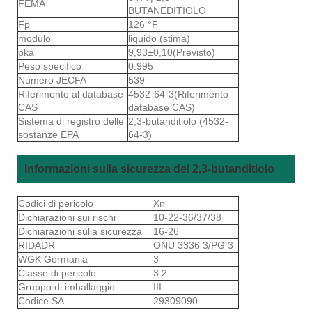
FEMA
BUTANEDITIOLO
Fp
126 °F
modulo
liquido (stima)
pka
9,93±0,10(Previsto)
Peso specifico
0.995
Numero JECFA
539
Riferimento al database
4532-64-3(Riferimento
CAS
database CAS)
Sistema di registro delle
2,3-butanditiolo (4532-
sostanze EPA
64-3)
Informazioni sulla sicurezza del 2,3-butanditiolo
Codici di pericolo
Xn
Dichiarazioni sui rischi
10-22-36/37/38
Dichiarazioni sulla sicurezza
16-26
RIDADR
ONU 3336 3/PG 3
WGK Germania
3
Classe di pericolo
3.2
Gruppo di imballaggio
III
Codice SA
29309090