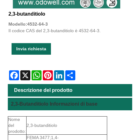
2,3-butanditiolo
Modello:4532-64-3
Il codice CAS del 2,3-butanditiolo è 4532-64-3.
Invia richiesta
Facebook
X
WhatsApp
Pinterest
LinkedIn
Share
Descrizione del prodotto
2,3-Butanditiolo Informazioni di base
Nome
del
2,3-butanditiolo
prodotto:
FEMA 3477;1,4-