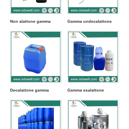
Non alattone gamma
Gamma undecalattone
Decalattone gamma
Gamma esalattone