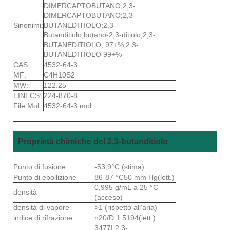
DIMERCAPTOBUTANO;2,3-
DIMERCAPTOBUTANO;2,3-
Sinonimi:
BUTANEDITIOLO;2,3-
Butanditiolo;butano-2,3-ditiolo;2,3-
BUTANEDITIOLO, 97+%;2 3-
BUTANEDITIOLO 99+%
CAS:
4532-64-3
MF:
C4H10S2
MW:
122.25
EINECS:
224-870-8
File Mol:
4532-64-3.mol
Proprietà chimiche del 2,3-butanditiolo
Punto di fusione
-53,9°C (stima)
Punto di ebollizione
86-87 °C50 mm Hg(lett.)
0,995 g/mL a 25 °C
densità
(acceso)
densità di vapore
>1 (rispetto all'aria)
indice di rifrazione
n20/D 1.5194(lett.)
3477| 2,3-