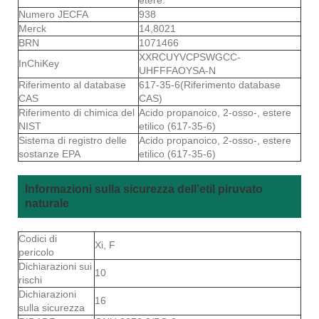
Numero JECFA
938
Merck
14,8021
BRN
1071466
XXRCUYVCPSWGCC-
InChiKey
UHFFFAOYSA-N
Riferimento al database
617-35-6(Riferimento database
CAS
CAS)
Riferimento di chimica del
Acido propanoico, 2-osso-, estere
NIST
etilico (617-35-6)
Sistema di registro delle
Acido propanoico, 2-osso-, estere
sostanze EPA
etilico (617-35-6)
Informazioni sulla sicurezza dell'etil piruvato
naturale
Codici di
Xi, F
pericolo
Dichiarazioni sui
10
rischi
Dichiarazioni
16
sulla sicurezza