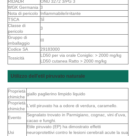
RIDADR
ONU 3272 3/PG 3
WGK Germania
3
Nota di pericolo
Infiammabile/irritante
TSCA
SÌ
Classe di
3
pericolo
Gruppo di
III
imballaggio
Codice SA
29183000
LD50 per via orale Coniglio: > 2000 mg/kg
Tossicità
LD50 cutanea Ratto > 2000 mg/kg
Utilizzo dell'etil piruvato naturale
Proprietà
giallo paglierino limpido liquido
chimiche
Proprietà
L'etil piruvato ha a odore di verdura, caramello.
chimiche
Segnalato trovato in Parmigiano, cognac, vini d'uva,
Evento
cacao e funghi.
Etile piruvato (EP) ha dimostrato effetti
Usi
neuroprotettivi contro le lesioni cerebrali acute la sua