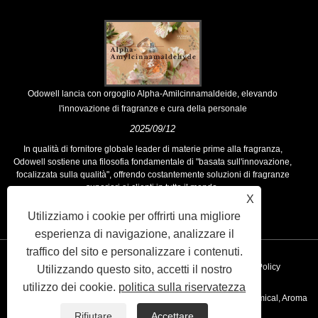
Odowell lancia con orgoglio Alpha-Amilcinnamaldeide, elevando
l'innovazione di fragranze e cura della personale
2025/09/12
In qualità di fornitore globale leader di materie prime alla fragranza,
Odowell sostiene una filosofia fondamentale di "basata sull'innovazione,
focalizzata sulla qualità", offrendo costantemente soluzioni di fragranze
superiori ai clienti in tutto il mondo.
X
Utilizziamo i cookie per offrirti una migliore
esperienza di navigazione, analizzare il
traffico del sito e personalizzare i contenuti.
Collegamenti
Sitemap
RSS
XML
Privacy Policy
Utilizzando questo sito, accetti il ​​nostro
utilizzo dei cookie.
politica sulla riservatezza
Copyright © 2020 Kunshan Odowell Co., Ltd - China Aroma Chemical, Aroma
Rifiutare
Accettare