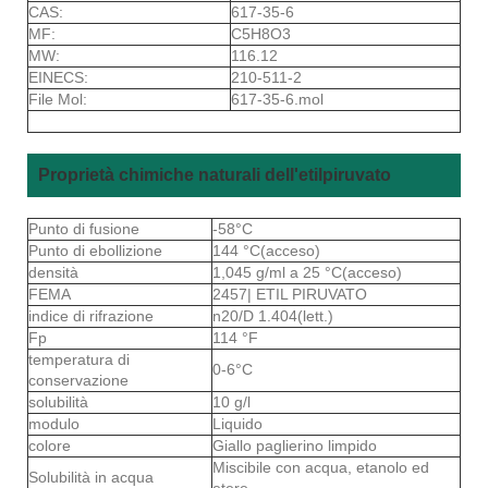
CAS:
617-35-6
MF:
C5H8O3
MW:
116.12
EINECS:
210-511-2
File Mol:
617-35-6.mol
Proprietà chimiche naturali dell'etilpiruvato
Punto di fusione
-58°C
Punto di ebollizione
144 °C(acceso)
densità
1,045 g/ml a 25 °C(acceso)
FEMA
2457| ETIL PIRUVATO
indice di rifrazione
n20/D 1.404(lett.)
Fp
114 °F
temperatura di
0-6°C
conservazione
solubilità
10 g/l
modulo
Liquido
colore
Giallo paglierino limpido
Miscibile con acqua, etanolo ed
Solubilità in acqua
etere.