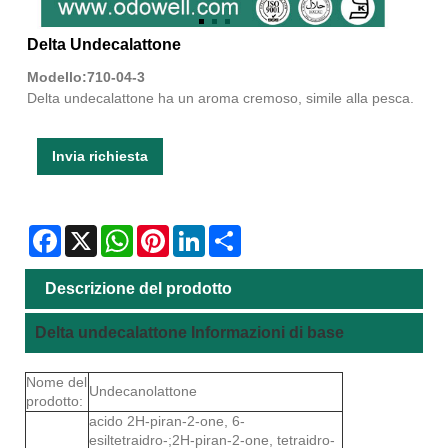
Delta Undecalattone
Modello:710-04-3
Delta undecalattone ha un aroma cremoso, simile alla pesca.
Invia richiesta
Facebook
X
WhatsApp
Pinterest
LinkedIn
Share
Descrizione del prodotto
Delta undecalattone Informazioni di base
Nome del
Undecanolattone
prodotto:
acido 2H-piran-2-one, 6-
esiltetraidro-;2H-piran-2-one, tetraidro-