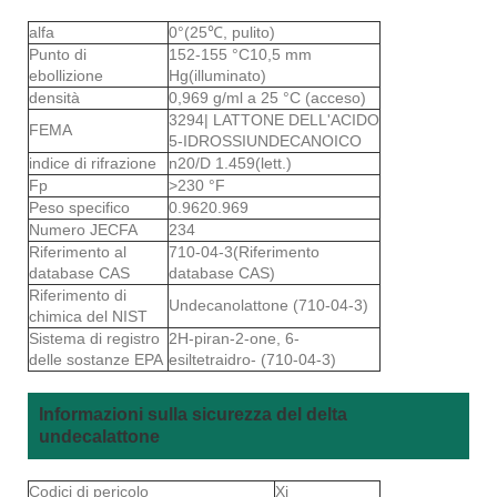
alfa
0°(25℃, pulito)
Punto di
152-155 °C10,5 mm
ebollizione
Hg(illuminato)
densità
0,969 g/ml a 25 °C (acceso)
3294| LATTONE DELL'ACIDO
FEMA
5-IDROSSIUNDECANOICO
indice di rifrazione
n20/D 1.459(lett.)
Fp
>230 °F
Peso specifico
0.9620.969
Numero JECFA
234
Riferimento al
710-04-3(Riferimento
database CAS
database CAS)
Riferimento di
Undecanolattone (710-04-3)
chimica del NIST
Sistema di registro
2H-piran-2-one, 6-
delle sostanze EPA
esiltetraidro- (710-04-3)
Informazioni sulla sicurezza del delta
undecalattone
Codici di pericolo
Xi