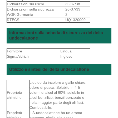
Dichiarazioni sui rischi
36/37/38
Dichiarazioni sulla sicurezza
26-37/39
WGK Germania
2
RTECS
UQ1320000
Informazioni sulla scheda di sicurezza del delta
undecalattone
Fornitore
Lingua
SigmaAldrich
Inglese
Utilizzo e sintesi del delta undecalattone
Liquido da incolore a giallo chiaro;
odore di pesca. Solubile in 4-5
Proprietà
volumi di alcol al 60%; solubile in
chimiche
alcol benzilico, benzil benzoato e
nella maggior parte degli oli fissi.
Combustibile.
Proprietà
Il Δ-undecalattone ha un aroma
chimiche
cremoso, simile alla pesca.