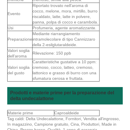
Riportato trovato nell'aroma di
cocco, melone, mora, mirtillo, burro
Evento
riscaldato, latte, latte in polvere,
panna, polpa di cocco e carambola.
Usi
Profumeria, agente aromatizzante.
Mediante riarrangiamento
Preparazione
intramolecolare di tipo Cannizzaro
della 2-esilglutaraldeide.
Valori soglia
Rilevazione: 150 ppb
dell'aroma
Caratteristiche gustative a 10 ppm:
Valori soglia
cremoso, cocco, latteo, cremoso,
del gusto
lattonico e grasso di burro con una
sfumatura cerosa e fruttata.
Prodotti e materie prime per la preparazione del
delta undecalattone
Materie prime
Caproaldeide
Tag caldi: Delta Undecalattone, Fornitori, Vendita all'ingrosso,
In magazzino, Campione gratuito, Cina, Produttori, Made in
China, Prezzo basso, Qualità, 1 anno di garanzia