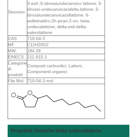
3-esil-;5-idrossiundecanoico lattone; 5-
idrossi-undecanoicacidelta-lattone; 5-
Sinonimi:
idrossiundecanoicacidlattone; 6-
esiltetraidro-2h-piran-2-on; beta-
undecalattone; delta-esil-delta-
valerolattone
CAS:
710-04-3
MF:
C11H20O2
MW:
184.28
EINECS:
211-915-1
Categorie
Composti carbonilici; Lattoni;
di
Componenti organici
prodotti:
File Mol:
710-04-3.mol
Proprietà chimiche delta undecalattone