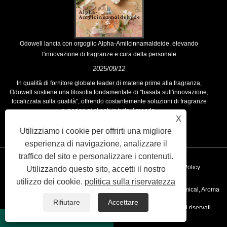
Odowell lancia con orgoglio Alpha-Amilcinnamaldeide, elevando
l'innovazione di fragranze e cura della personale
2025/09/12
In qualità di fornitore globale leader di materie prime alla fragranza,
Odowell sostiene una filosofia fondamentale di "basata sull'innovazione,
focalizzata sulla qualità", offrendo costantemente soluzioni di fragranze
superiori ai clienti in tutto il mondo.
X
Utilizziamo i cookie per offrirti una migliore
esperienza di navigazione, analizzare il
traffico del sito e personalizzare i contenuti.
Collegamenti
Sitemap
RSS
XML
Privacy Policy
Utilizzando questo sito, accetti il ​​nostro
utilizzo dei cookie.
politica sulla riservatezza
Copyright © 2020 Kunshan Odowell Co., Ltd - China Aroma Chemical, Aroma
Rifiutare
Accettare
Ingredient Producter, Fornitori di petrolio essenziale Tutti i diritti riservati.