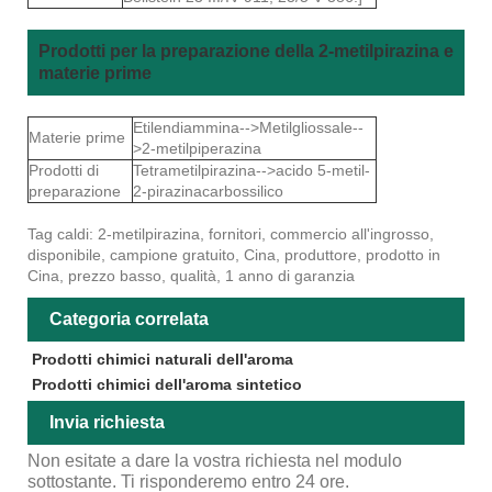
Prodotti per la preparazione della 2-metilpirazina e
materie prime
Etilendiammina-->Metilgliossale--
Materie prime
>2-metilpiperazina
Prodotti di
Tetrametilpirazina-->acido 5-metil-
preparazione
2-pirazinacarbossilico
Tag caldi: 2-metilpirazina, fornitori, commercio all'ingrosso,
disponibile, campione gratuito, Cina, produttore, prodotto in
Cina, prezzo basso, qualità, 1 anno di garanzia
Categoria correlata
Prodotti chimici naturali dell'aroma
Prodotti chimici dell'aroma sintetico
Invia richiesta
Non esitate a dare la vostra richiesta nel modulo
sottostante. Ti risponderemo entro 24 ore.