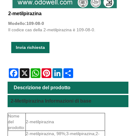
2-metilpirazina
Modello:109-08-0
Il codice cas della 2-metilpirazina è 109-08-0.
Invia richiesta
Facebook
X
WhatsApp
Pinterest
LinkedIn
Share
Descrizione del prodotto
2-Metilpirazina Informazioni di base
Nome
del
2-metilpirazina
prodotto:
2-metilpirazina, 98%;3-metilpirazina;2-