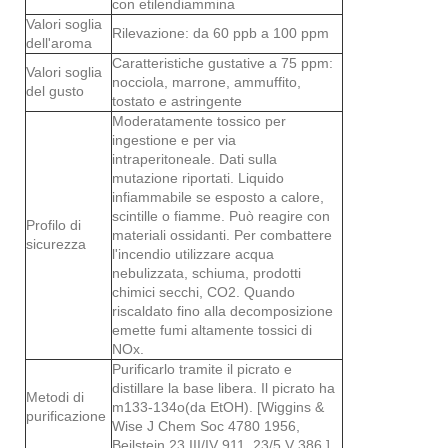
con etilendiammina
Valori soglia
Rilevazione: da 60 ppb a 100 ppm
dell'aroma
Caratteristiche gustative a 75 ppm:
Valori soglia
nocciola, marrone, ammuffito,
del gusto
tostato e astringente
Moderatamente tossico per
ingestione e per via
intraperitoneale. Dati sulla
mutazione riportati. Liquido
infiammabile se esposto a calore,
scintille o fiamme. Può reagire con
Profilo di
materiali ossidanti. Per combattere
sicurezza
l'incendio utilizzare acqua
nebulizzata, schiuma, prodotti
chimici secchi, CO2. Quando
riscaldato fino alla decomposizione
emette fumi altamente tossici di
NOx.
Purificarlo tramite il picrato e
distillare la base libera. Il picrato ha
Metodi di
m133-134o(da EtOH). [Wiggins &
purificazione
Wise J Chem Soc 4780 1956,
Beilstein 23 III/IV 911, 23/5 V 386.]