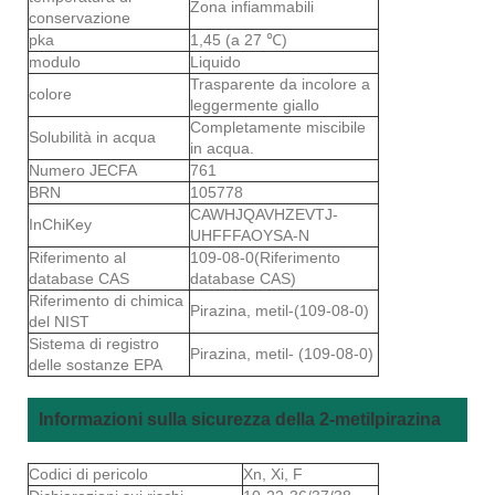
Zona infiammabili
conservazione
pka
1,45 (a 27 ℃)
modulo
Liquido
Trasparente da incolore a
colore
leggermente giallo
Completamente miscibile
Solubilità in acqua
in acqua.
Numero JECFA
761
BRN
105778
CAWHJQAVHZEVTJ-
InChiKey
UHFFFAOYSA-N
Riferimento al
109-08-0(Riferimento
database CAS
database CAS)
Riferimento di chimica
Pirazina, metil-(109-08-0)
del NIST
Sistema di registro
Pirazina, metil- (109-08-0)
delle sostanze EPA
Informazioni sulla sicurezza della 2-metilpirazina
Codici di pericolo
Xn, Xi, F