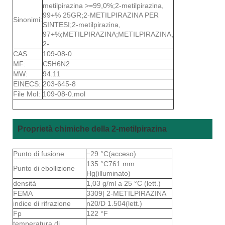
metilpirazina >=99,0%;2-metilpirazina,
99+% 25GR;2-METILPIRAZINA PER
Sinonimi:
SINTESI;2-metilpirazina,
97+%;METILPIRAZINA;METILPIRAZINA,
2-
CAS:
109-08-0
MF:
C5H6N2
MW:
94.11
EINECS:
203-645-8
File Mol:
109-08-0.mol
Proprietà chimiche della 2-metilpirazina
Punto di fusione
−29 °C(acceso)
135 °C761 mm
Punto di ebollizione
Hg(illuminato)
densità
1,03 g/ml a 25 °C (lett.)
FEMA
3309| 2-METILPIRAZINA
indice di rifrazione
n20/D 1.504(lett.)
Fp
122 °F
temperatura di