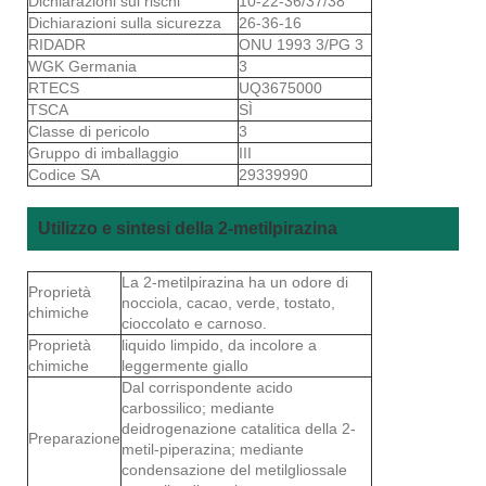
Dichiarazioni sui rischi
10-22-36/37/38
Dichiarazioni sulla sicurezza
26-36-16
RIDADR
ONU 1993 3/PG 3
WGK Germania
3
RTECS
UQ3675000
TSCA
SÌ
Classe di pericolo
3
Gruppo di imballaggio
III
Codice SA
29339990
Utilizzo e sintesi della 2-metilpirazina
La 2-metilpirazina ha un odore di
Proprietà
nocciola, cacao, verde, tostato,
chimiche
cioccolato e carnoso.
Proprietà
liquido limpido, da incolore a
chimiche
leggermente giallo
Dal corrispondente acido
carbossilico; mediante
deidrogenazione catalitica della 2-
Preparazione
metil-piperazina; mediante
condensazione del metilgliossale