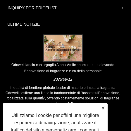
INQUIRY FOR PRICELIST
ULTIME NOTIZIE
Odowell lancia con orgoglio Alpha-Amilcinnamaldeide, elevando
l'innovazione di fragranze e cura della personale
2025/09/12
In qualità di fornitore globale leader di materie prime alla fragranza,
Odowell sostiene una filosofia fondamentale di "basata sull'innovazione,
focalizzata sulla qualità", offrendo costantemente soluzioni di fragranze
superiori ai clienti in tutto il mondo.
X
Utilizziamo i cookie per offrirti una migliore
esperienza di navigazione, analizzare il
traffico del sito e personalizzare i contenuti.