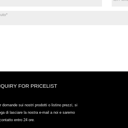
NQUIRY FOR PRICELIST
Odowell-Market Price List-2025.6
r domande sui nostri prodotti o listino prezzi, si
2025.07.25
ega di lasciare la nostra e-mail a noi e saremo
2025/07/25
 contatto entro 24 ore.
Odowell-Market Price List-2025.6