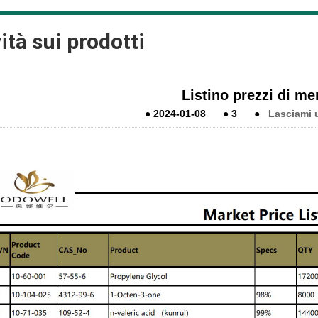
ità sui prodotti
Listino prezzi di me
●
2024-01-08
●
3
●
Lasciami 