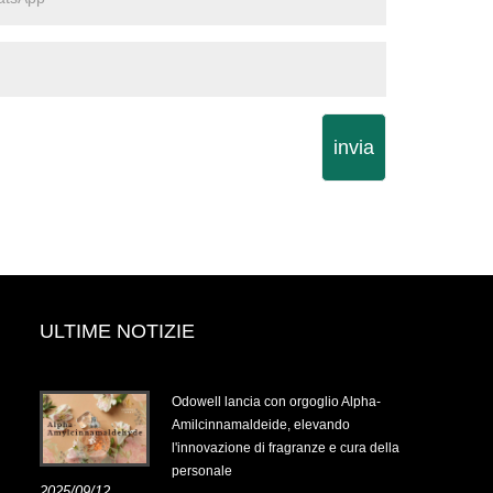
invia
ULTIME NOTIZIE
.14-
Odowell lancia con orgoglio Alpha-
Amilcinnamaldeide, elevando
l'innovazione di fragranze e cura della
personale
.14-
2025/09/12