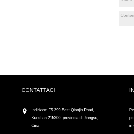
CONTATTACI
I
Indirizzo: F5.399 East Qianjin Road,
Pe
Kunshan 215300, provincia di Jiangsu,
pr
Cina
in