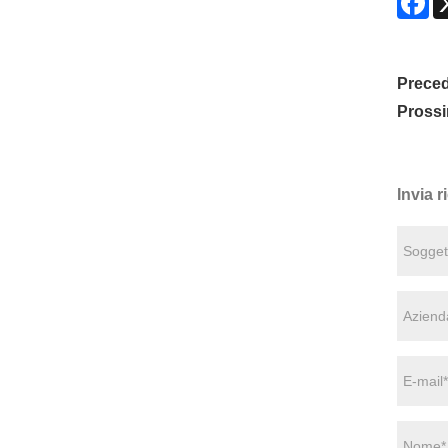
Preced
Pross
Invia r