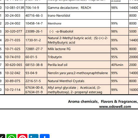
cebook
X
WhatsApp
Pinterest
LinkedIn
Share