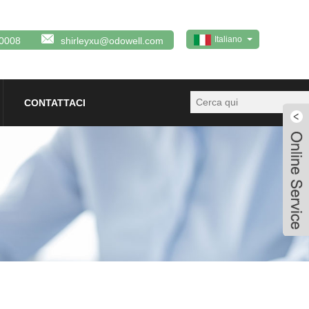
Italiano
0008
shirleyxu@odowell.com
CONTATTACI