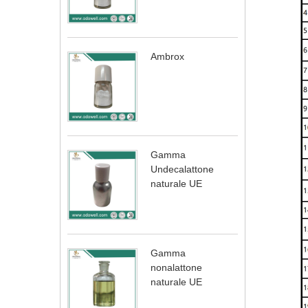
Ambrox
Gamma
Undecalattone
naturale UE
Gamma
nonalattone
naturale UE