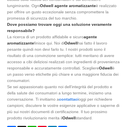
lungimirante. Ogni
Odwell
agente aromatizzante
è realizzato
per offrire un gusto eccezionale senza compromettere la
promessa di sicurezza del tuo marchio.
Dove possiamo trovare oggi una soluzione veramente
responsabile?
La ricerca di un prodotto affidabile e sicuro
agente
aromatizzante
finisce qui. Noi di
Odwell
hai fatto il lavoro
pesante quindi non devi farlo tu. I nostri prodotti sono il
risultato di una convinzione semplice: tutti meritano di avere
accesso a cibi deliziosi realizzati con ingredienti di provenienza
responsabile e accuratamente controllati. Scegliere
Odwell
è
un passo verso etichette più chiare e una maggiore fiducia dei
consumatori.
Se sei appassionato quanto noi dell’integrità del prodotto e
della salute dei consumatori a lungo termine, iniziamo una
conversazione. Ti invitiamo a
contattaci
oggi per richiedere
campioni, discutere le vostre esigenze applicative o saperne di
più sui nostri documenti di certificazione. Il tuo prossimo
prodotto rivoluzionario merita il
Odwell
standard.