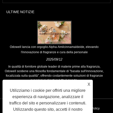
ULTIME NOTIZIE
Odowell lancia con orgoglio Alpha-Amilcinnamaldeide, elevando
l'innovazione di fragranze e cura della personale
2025/09/12
In qualità di fornitore globale leader di materie prime alla fragranza,
Odowell sostiene una filosofia fondamentale di "basata sull'innovazione,
focalizzata sulla qualità", offrendo costantemente soluzioni di fragranze
superiori ai clienti in tutto il mondo.
X
Utilizziamo i cookie per offrirti una migliore
esperienza di navigazione, analizzare il
traffico del sito e personalizzare i contenuti.
Collegamenti
Sitemap
RSS
XML
Privacy Policy
Utilizzando questo sito, accetti il ​​nostro