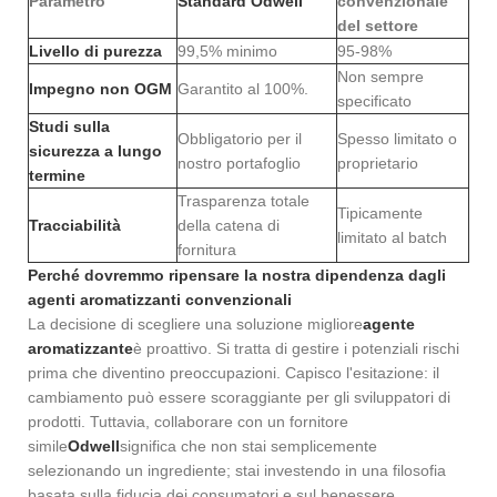
Parametro
Standard Odwell
convenzionale
del settore
Livello di purezza
99,5% minimo
95-98%
Non sempre
Impegno non OGM
Garantito al 100%.
specificato
Studi sulla
Obbligatorio per il
Spesso limitato o
sicurezza a lungo
nostro portafoglio
proprietario
termine
Trasparenza totale
Tipicamente
Tracciabilità
della catena di
limitato al batch
fornitura
Perché dovremmo ripensare la nostra dipendenza dagli
agenti aromatizzanti convenzionali
La decisione di scegliere una soluzione migliore
agente
aromatizzante
è proattivo. Si tratta di gestire i potenziali rischi
prima che diventino preoccupazioni. Capisco l'esitazione: il
cambiamento può essere scoraggiante per gli sviluppatori di
prodotti. Tuttavia, collaborare con un fornitore
simile
Odwell
significa che non stai semplicemente
selezionando un ingrediente; stai investendo in una filosofia
basata sulla fiducia dei consumatori e sul benessere