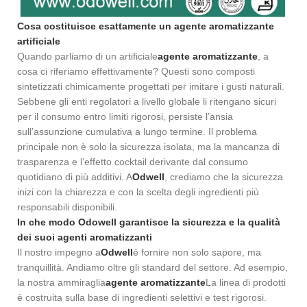
Cosa costituisce esattamente un agente aromatizzante
artificiale
Quando parliamo di un artificiale
agente aromatizzante
, a
cosa ci riferiamo effettivamente? Questi sono composti
sintetizzati chimicamente progettati per imitare i gusti naturali.
Sebbene gli enti regolatori a livello globale li ritengano sicuri
per il consumo entro limiti rigorosi, persiste l’ansia
sull’assunzione cumulativa a lungo termine. Il problema
principale non è solo la sicurezza isolata, ma la mancanza di
trasparenza e l’effetto cocktail derivante dal consumo
quotidiano di più additivi. A
Odwell
, crediamo che la sicurezza
inizi con la chiarezza e con la scelta degli ingredienti più
responsabili disponibili.
In che modo Odowell garantisce la sicurezza e la qualità
dei suoi agenti aromatizzanti
Il nostro impegno a
Odwell
è fornire non solo sapore, ma
tranquillità. Andiamo oltre gli standard del settore. Ad esempio,
la nostra ammiraglia
agente aromatizzante
La linea di prodotti
è costruita sulla base di ingredienti selettivi e test rigorosi.