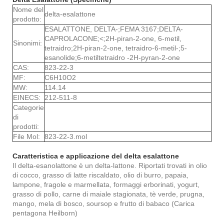
Nome del
delta-esalattone
prodotto:
ESALATTONE, DELTA-;FEMA 3167;DELTA-
CAPROLACONE;<;2H-piran-2-one, 6-metil,
Sinonimi:
tetraidro;2H-piran-2-one, tetraidro-6-metil-;5-
esanolide;6-metiltetraidro -2H-pyran-2-one
CAS:
823-22-3
MF:
C6H10O2
MW:
114.14
EINECS:
212-511-8
Categorie
di
prodotti:
File Mol:
823-22-3.mol
Caratteristica e applicazione del delta esalattone
Il delta-esanolattone è un delta-lattone. Riportati trovati in olio
di cocco, grasso di latte riscaldato, olio di burro, papaia,
lampone, fragole e marmellata, formaggi erborinati, yogurt,
grasso di pollo, carne di maiale stagionata, tè verde, prugna,
mango, mela di bosco, soursop e frutto di babaco (Carica
pentagona Heilborn)