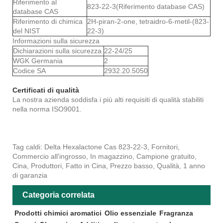
Riferimento al
823-22-3(Riferimento database CAS)
database CAS
Riferimento di chimica
2H-piran-2-one, tetraidro-6-metil-(823-
del NIST
22-3)
Informazioni sulla sicurezza
Dichiarazioni sulla sicurezza
22-24/25
WGK Germania
2
Codice SA
2932.20.5050
Certificati di qualità
La nostra azienda soddisfa i più alti requisiti di qualità stabiliti
nella norma ISO9001.
Tag caldi: Delta Hexalactone Cas 823-22-3, Fornitori,
Commercio all'ingrosso, In magazzino, Campione gratuito,
Cina, Produttori, Fatto in Cina, Prezzo basso, Qualità, 1 anno
di garanzia
Categoria correlata
Prodotti chimici aromatici
Olio essenziale
Fragranza