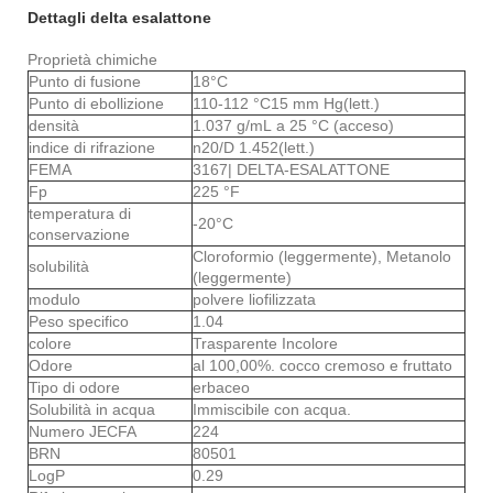
Dettagli delta esalattone
Proprietà chimiche
Punto di fusione
18°C
Punto di ebollizione
110-112 °C15 mm Hg(lett.)
densità
1.037 g/mL a 25 °C (acceso)
indice di rifrazione
n
20/D 1.452(lett.)
FEMA
3167| DELTA-ESALATTONE
Fp
225 °F
temperatura di
-20°C
conservazione
Cloroformio (leggermente), Metanolo
solubilità
(leggermente)
modulo
polvere liofilizzata
Peso specifico
1.04
colore
Trasparente Incolore
Odore
al 100,00%. cocco cremoso e fruttato
Tipo di odore
erbaceo
Solubilità in acqua
Immiscibile con acqua.
Numero JECFA
224
BRN
80501
LogP
0.29