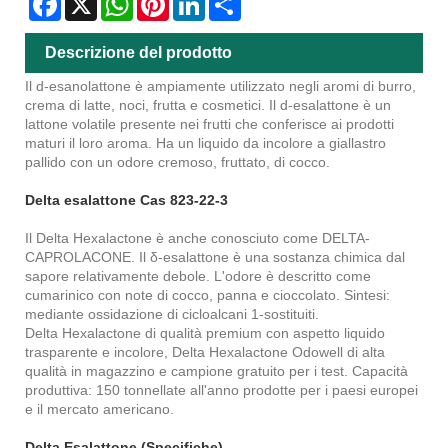
Descrizione del prodotto
Il d-esanolattone è ampiamente utilizzato negli aromi di burro,
crema di latte, noci, frutta e cosmetici. Il d-esalattone è un
lattone volatile presente nei frutti che conferisce ai prodotti
maturi il loro aroma. Ha un liquido da incolore a giallastro
pallido con un odore cremoso, fruttato, di cocco.
Delta esalattone Cas 823-22-3
Il Delta Hexalactone è anche conosciuto come DELTA-
CAPROLACONE. Il δ-esalattone è una sostanza chimica dal
sapore relativamente debole. L'odore è descritto come
cumarinico con note di cocco, panna e cioccolato. Sintesi:
mediante ossidazione di cicloalcani 1-sostituiti.
Delta Hexalactone di qualità premium con aspetto liquido
trasparente e incolore, Delta Hexalactone Odowell di alta
qualità in magazzino e campione gratuito per i test. Capacità
produttiva: 150 tonnellate all'anno prodotte per i paesi europei
e il mercato americano.
Delta Esalattone (Specifiche)