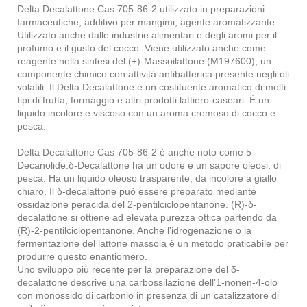
Delta Decalattone Cas 705-86-2 utilizzato in preparazioni
farmaceutiche, additivo per mangimi, agente aromatizzante.
Utilizzato anche dalle industrie alimentari e degli aromi per il
profumo e il gusto del cocco. Viene utilizzato anche come
reagente nella sintesi del (±)-Massoilattone (M197600); un
componente chimico con attività antibatterica presente negli oli
volatili. Il Delta Decalattone è un costituente aromatico di molti
tipi di frutta, formaggio e altri prodotti lattiero-caseari. È un
liquido incolore e viscoso con un aroma cremoso di cocco e
pesca.
Delta Decalattone Cas 705-86-2 è anche noto come 5-
Decanolide.δ-Decalattone ha un odore e un sapore oleosi, di
pesca. Ha un liquido oleoso trasparente, da incolore a giallo
chiaro. Il δ-decalattone può essere preparato mediante
ossidazione peracida del 2-pentilciclopentanone. (R)-δ-
decalattone si ottiene ad elevata purezza ottica partendo da
(R)-2-pentilciclopentanone. Anche l'idrogenazione o la
fermentazione del lattone massoia è un metodo praticabile per
produrre questo enantiomero.
Uno sviluppo più recente per la preparazione del δ-
decalattone descrive una carbossilazione dell'1-nonen-4-olo
con monossido di carbonio in presenza di un catalizzatore di