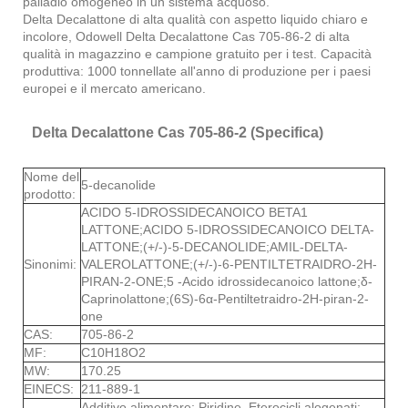
palladio omogeneo in un sistema acquoso.
Delta Decalattone di alta qualità con aspetto liquido chiaro e
incolore, Odowell Delta Decalattone Cas 705-86-2 di alta
qualità in magazzino e campione gratuito per i test. Capacità
produttiva: 1000 tonnellate all'anno di produzione per i paesi
europei e il mercato americano.
Delta Decalattone Cas 705-86-2 (Specifica)
Nome del
5-decanolide
prodotto:
ACIDO 5-IDROSSIDECANOICO BETA1
LATTONE;ACIDO 5-IDROSSIDECANOICO DELTA-
LATTONE;(+/-)-5-DECANOLIDE;AMIL-DELTA-
Sinonimi:
VALEROLATTONE;(+/-)-6-PENTILTETRAIDRO-2H-
PIRAN-2-ONE;5 -Acido idrossidecanoico lattone;δ-
Caprinolattone;(6S)-6α-Pentiltetraidro-2H-piran-2-
one
CAS:
705-86-2
MF:
C10H18O2
MW:
170.25
EINECS:
211-889-1
Additivo alimentare; Piridine, Eterocicli alogenati;