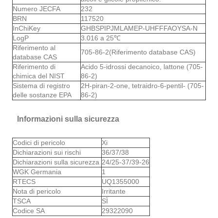
Numero JECFA
232
BRN
117520
InChiKey
GHBSPIPJMLAMEP-UHFFFAOYSA-N
LogP
3.016 a 25℃
Riferimento al
705-86-2(Riferimento database CAS)
database CAS
Riferimento di
Acido 5-idrossi decanoico, lattone (705-
chimica del NIST
86-2)
Sistema di registro
2H-piran-2-one, tetraidro-6-pentil- (705-
delle sostanze EPA
86-2)
Informazioni sulla sicurezza
Codici di pericolo
Xi
Dichiarazioni sui rischi
36/37/38
Dichiarazioni sulla sicurezza
24/25-37/39-26
WGK Germania
1
RTECS
UQ1355000
Nota di pericolo
Irritante
TSCA
SÌ
Codice SA
29322090