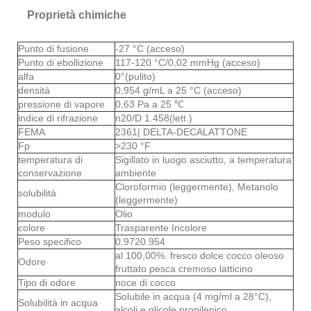
Proprietà chimiche
Punto di fusione
-27 °C (acceso)
Punto di ebollizione
117-120 °C/0,02 mmHg (acceso)
alfa
0°(pulito)
densità
0,954 g/mL a 25 °C (acceso)
pressione di vapore
0,63 Pa a 25 ℃
indice di rifrazione
n20/D 1.458(lett.)
FEMA
2361| DELTA-DECALATTONE
Fp
>230 °F
temperatura di
Sigillato in luogo asciutto, a temperatura
conservazione
ambiente
Cloroformio (leggermente), Metanolo
solubilità
(leggermente)
modulo
Olio
colore
Trasparente Incolore
Peso specifico
0.9720.954
al 100,00%. fresco dolce cocco oleoso
Odore
fruttato pesca cremoso latticino
Tipo di odore
noce di cocco
Solubile in acqua (4 mg/ml a 28°C),
Solubilità in acqua
alcoli e glicole propilenico.