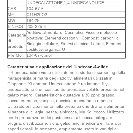
UNDECALATTONE;1,4-UNDECANOLIDE
CAS:
104-67-6
MF:
C11H20O2
MW:
184.28
EINECS:
203-225-4
Additivo alimentare; Cosmetici; Piccole molecole
Categorie
bioattive; Elementi costitutivi; Composti carbonilici;
di
Biologia cellulare; Sintesi chimica; Lattoni; Elementi
prodotti:
costitutivi organici; U
File Mol:
104-67-6.mol
Caratteristica e applicazione dell'Undecan-4-olide
Il 4-undecanolide viene utilizzato nello studio di screening della
mutagenicità primaria degli additivi alimentari utilizzati in
Giappone. Xi-gamma-Undecalattone è un lattone. Il γ-
undecalattone è un costituente aromatico volatile presente nel
gelato magro. Caratteristiche gustative a 30 ppm: grasso,
cocco, cremoso, vaniglia, nocciola, macadamia e pesca.
Utilizzato principalmente nella preparazione di aromi alimentari
al sapore di ciliegia, pesca, albicocca, Me Ko, cocco. Utilizzato
per la preparazione dei gusti pesca, albicocca, ciliegia e
prugna; distribuzione, viola, gelsomino, medicina e lillà e altri
sapori floreali. In sostanza, ampiamente usato in vari tipi di