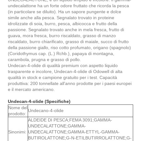
undecalattone ha un forte odore fruttato che ricorda la pesca
(in particolare se diluito). Ha un sapore pungente e dolce
simile anche alla pesca. Segnalato trovato in proteine ​​
idrolizzate di soia, burro, pesca, albicocca e frutto della
passione. Segnalato trovato anche in mela fresca, frutto di
guava, mora fresca, burro riscaldato, grasso di manzo
riscaldato, burro chiarificato, grasso di maiale, succo di frutto
della passione giallo, riso cotto profumato, origano (spagnolo)
(Coridothymus cap. (L.) Rchb.), papaya di montagna,
carambola, prugna e grasso di pollo.
Undecan-4-olide di qualità premium con aspetto liquido
trasparente e incolore, Undecan-4-olide di Odowell di alta
qualità in stock e campione gratuito per i test. Capacità
produttiva: 200 tonnellate all'anno prodotte per i paesi europei
e il mercato americano.
Undecan-4-olide (Specifiche)
Nome del
Undecano-4-olide
prodotto:
ALDEIDE DI PESCA;FEMA 3091;GAMMA-
UNDECALATTONE;GAMMA-
Sinonimi:
UNDECALATTONE;GAMMA-ETTYL-GAMMA-
BUTIROLATTONE;G-N-ETILBUTIRROLATTONE;G-