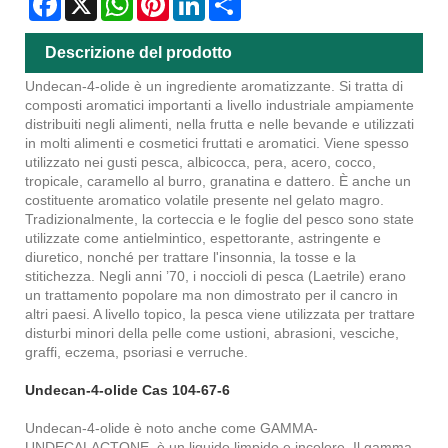
Descrizione del prodotto
Undecan-4-olide è un ingrediente aromatizzante. Si tratta di
composti aromatici importanti a livello industriale ampiamente
distribuiti negli alimenti, nella frutta e nelle bevande e utilizzati
in molti alimenti e cosmetici fruttati e aromatici. Viene spesso
utilizzato nei gusti pesca, albicocca, pera, acero, cocco,
tropicale, caramello al burro, granatina e dattero. È anche un
costituente aromatico volatile presente nel gelato magro.
Tradizionalmente, la corteccia e le foglie del pesco sono state
utilizzate come antielmintico, espettorante, astringente e
diuretico, nonché per trattare l'insonnia, la tosse e la
stitichezza. Negli anni ’70, i noccioli di pesca (Laetrile) erano
un trattamento popolare ma non dimostrato per il cancro in
altri paesi. A livello topico, la pesca viene utilizzata per trattare
disturbi minori della pelle come ustioni, abrasioni, vesciche,
graffi, eczema, psoriasi e verruche.
Undecan-4-olide Cas 104-67-6
Undecan-4-olide è noto anche come GAMMA-
UNDECALACTONE, è un liquido limpido e incolore. Il gamma-