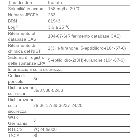
Tipo di odore
fruttato
Solubilità in acqua
158 mg/l a 20 ℃
Numero JECFA
233
BRN
81943
LogP
3,6 a 25 ℃
Riferimento al
104-67-6(Riferimento database CAS)
database CAS
Riferimento di
2(3H)-furanone, 5-eptildiidro-(104-67-6)
chimica del NIST
Sistema di registro
5-eptildiidro-2(3H)-furanone (104-67-6)
delle sostanze EPA
Informazioni sulla sicurezza
Codici di
Xi
pericolo
Dichiarazioni
36/37/38-52/53
sui rischi
Dichiarazioni
sulla
26-36-37/39-36/37-24/25
sicurezza
WGK
3
Germania
RTECS
YQ2485000
TSCA
SÌ