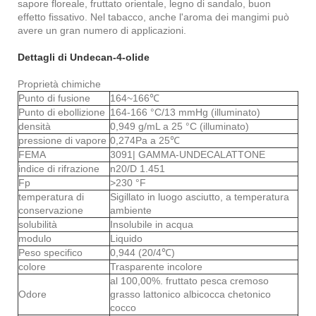
sapore floreale, fruttato orientale, legno di sandalo, buon
effetto fissativo. Nel tabacco, anche l'aroma dei mangimi può
avere un gran numero di applicazioni.
Dettagli di Undecan-4-olide
Proprietà chimiche
Punto di fusione
164~166℃
Punto di ebollizione
164-166 °C/13 mmHg (illuminato)
densità
0,949 g/mL a 25 °C (illuminato)
pressione di vapore
0,274Pa a 25℃
FEMA
3091| GAMMA-UNDECALATTONE
indice di rifrazione
n
20/D 1.451
Fp
>230 °F
temperatura di
Sigillato in luogo asciutto, a temperatura
conservazione
ambiente
solubilità
Insolubile in acqua
modulo
Liquido
Peso specifico
0,944 (20/4℃)
colore
Trasparente incolore
al 100,00%. fruttato pesca cremoso
Odore
grasso lattonico albicocca chetonico
cocco