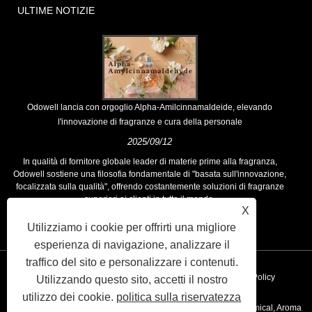
ULTIME NOTIZIE
Odowell lancia con orgoglio Alpha-Amilcinnamaldeide, elevando
l'innovazione di fragranze e cura della personale
2025/09/12
In qualità di fornitore globale leader di materie prime alla fragranza,
Odowell sostiene una filosofia fondamentale di "basata sull'innovazione,
focalizzata sulla qualità", offrendo costantemente soluzioni di fragranze
superiori ai clienti in tutto il mondo.
X
Utilizziamo i cookie per offrirti una migliore
esperienza di navigazione, analizzare il
traffico del sito e personalizzare i contenuti.
Collegamenti
Sitemap
RSS
XML
Privacy Policy
Utilizzando questo sito, accetti il ​​nostro
utilizzo dei cookie.
politica sulla riservatezza
Copyright © 2020 Kunshan Odowell Co., Ltd - China Aroma Chemical, Aroma