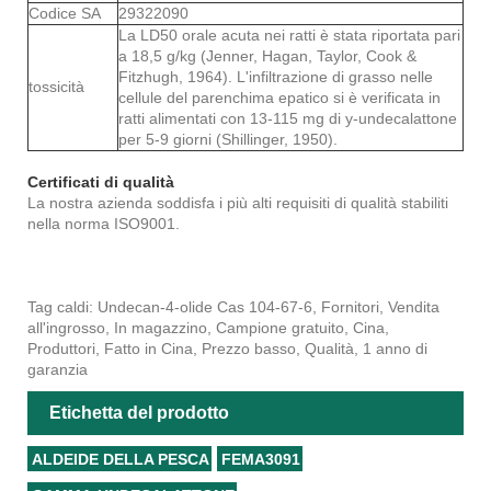
Codice SA
29322090
La LD50 orale acuta nei ratti è stata riportata pari
a 18,5 g/kg (Jenner, Hagan, Taylor, Cook &
Fitzhugh, 1964). L'infiltrazione di grasso nelle
tossicità
cellule del parenchima epatico si è verificata in
ratti alimentati con 13-115 mg di y-undecalattone
per 5-9 giorni (Shillinger, 1950).
Certificati di qualità
La nostra azienda soddisfa i più alti requisiti di qualità stabiliti
nella norma ISO9001.
Tag caldi: Undecan-4-olide Cas 104-67-6, Fornitori, Vendita
all'ingrosso, In magazzino, Campione gratuito, Cina,
Produttori, Fatto in Cina, Prezzo basso, Qualità, 1 anno di
garanzia
Etichetta del prodotto
ALDEIDE DELLA PESCA
FEMA3091