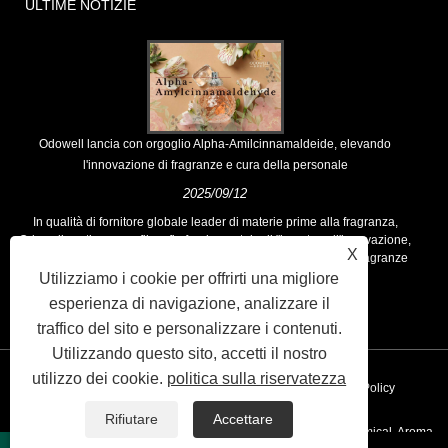
ULTIME NOTIZIE
Odowell lancia con orgoglio Alpha-Amilcinnamaldeide, elevando
l'innovazione di fragranze e cura della personale
2025/09/12
In qualità di fornitore globale leader di materie prime alla fragranza,
Odowell sostiene una filosofia fondamentale di "basata sull'innovazione,
X
focalizzata sulla qualità", offrendo costantemente soluzioni di fragranze
superiori ai clienti in tutto il mondo.
Utilizziamo i cookie per offrirti una migliore
esperienza di navigazione, analizzare il
traffico del sito e personalizzare i contenuti.
Utilizzando questo sito, accetti il ​​nostro
utilizzo dei cookie.
politica sulla riservatezza
Collegamenti
Sitemap
RSS
XML
Privacy Policy
Rifiutare
Accettare
Copyright © 2020 Kunshan Odowell Co., Ltd - China Aroma Chemical, Aroma