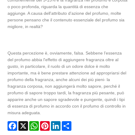
comunemente del 3-15% e la fragranza nel profumo è corposa
o poco profonda, riguarda la quantità di essenza che
aggiunge. A causa dell'attributo d'azione del profumo, molte
persone pensano che il contenuto essenziale del profumo sia
migliore, in realtà?
Questa percezione è, ovviamente, falsa. Sebbene l'essenza
del profumo abbia l'effetto di aggiungere fragranza oltre al
gusto, in particolare, il ruolo di un odore dolce è molto
importante, ma è bene prestare attenzione ad appropriarsi del
profumo della fragranza, anche alcuni dei più pieni- la
fragranza corposa, non aggiungerà molto sapore, perché il
profumo di sapore troppo tardi, la fragranza più pesante, può
apparire anche un sapore sgradevole e pungente, quindi i tipi
di essenza di profumo in accordo con il profumo di controllo in
misura adeguata.
Facebook
X
WhatsApp
Pinterest
LinkedIn
Share