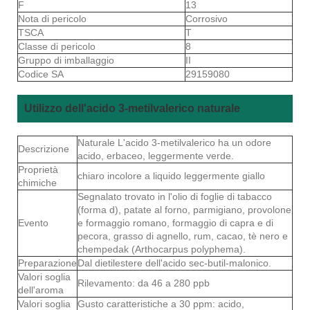
F
13
Nota di pericolo
Corrosivo
TSCA
T
Classe di pericolo
8
Gruppo di imballaggio
II
Codice SA
29159080
Utilizzo dell'acido 3-metilvalerico naturale
Naturale L'acido 3-metilvalerico ha un odore
Descrizione
acido, erbaceo, leggermente verde.
Proprietà
chiaro incolore a liquido leggermente giallo
chimiche
Segnalato trovato in l'olio di foglie di tabacco
(forma d), patate al forno, parmigiano, provolone
Evento
e formaggio romano, formaggio di capra e di
pecora, grasso di agnello, rum, cacao, tè nero e
chempedak (Arthocarpus polyphema).
Preparazione
Dal dietilestere dell'acido sec-butil-malonico.
Valori soglia
Rilevamento: da 46 a 280 ppb
dell'aroma
Valori soglia
Gusto caratteristiche a 30 ppm: acido,