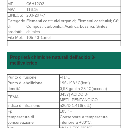
MF:
C6H12O2
MW:
116.16
EINECS:
203-297-7
Categorie
Elementi costitutivi organici; Elementi costitutivi; C6;
di
Composti carbonilici; Acidi carbossilici; Sintesi
prodotti:
chimica
File Mol:
105-43-1.mol
Proprietà chimiche naturali dell'acido 3-
metilvalerico
Punto di fusione
-41°C
Punto di ebollizione
196-198 °C(lett.)
densità
0,93 g/ml a 25 °C(acceso)
3437| ACIDO 3-
FEMA
METILPENTANOICO
indice di rifrazione
n20/D 1.416(lett.)
Fp
185 °F
temperatura di
Conservare a temperatura
conservazione
inferiore a +30°C.
pka
pK1: 4.766 (25°C)