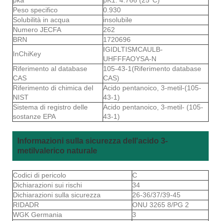
Peso specifico
0.930
Solubilità in acqua
insolubile
Numero JECFA
262
BRN
1720696
IGIDLTISMCAULB-
InChiKey
UHFFFAOYSA-N
Riferimento al database
105-43-1(Riferimento database
CAS
CAS)
Riferimento di chimica del
Acido pentanoico, 3-metil-(105-
NIST
43-1)
Sistema di registro delle
Acido pentanoico, 3-metil- (105-
sostanze EPA
43-1)
Informazioni sulla sicurezza dell'acido 3-
metilvalerico naturale
Codici di pericolo
C
Dichiarazioni sui rischi
34
Dichiarazioni sulla sicurezza
26-36/37/39-45
RIDADR
ONU 3265 8/PG 2
WGK Germania
3