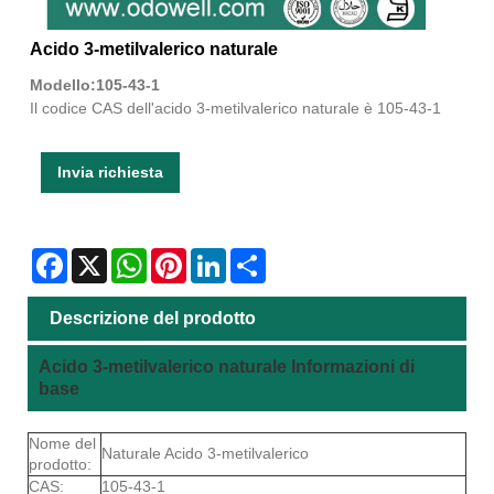
Acido 3-metilvalerico naturale
Modello:105-43-1
Il codice CAS dell'acido 3-metilvalerico naturale è 105-43-1
Invia richiesta
Facebook
X
WhatsApp
Pinterest
LinkedIn
Share
Descrizione del prodotto
Acido 3-metilvalerico naturale Informazioni di
base
Nome del
Naturale Acido 3-metilvalerico
prodotto:
CAS:
105-43-1