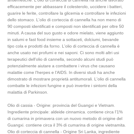
antiemetiche. L'olio di corteccia di cannella ha anche lavorato
efficacemente per abbassare il colesterolo, uccidere i batteri,
guarire le ferite, controllare la glicemia e controllare le infezioni
dello stomaco. L'olio di corteccia di cannella ha non meno di
90 composti identificati e composti non identificati per oltre 50
minuti. A causa del suo gusto e odore mielato, viene aggiunto
in salumi e fast food insieme a sottaceti, dolciumi, bevande
tipo cola e prodotti da forno. L'olio di corteccia di cannella è
anche usato nei profumi e nei saponi. Ci sono molti altri usi
terapeutici dell'olio di cannella, secondo alcuni studi può
potenzialmente aiutare a combattere i virus che causano
malattie come l'herpes e l'AIDS. In diversi studi ha anche
dimostrato di mostrare proprietà antitumorali. L'olio di cannella
combatte le infezioni fungine e può invertire i sintomi della
malattia di Parkinson.
Olio di cassia - Origine: provincia del Guangxi e Vietnam.
Ingrediente principale: aldeide cinnamica. contiene circa l'1%
di cumarina in primavera con un nuovo metodo di origine del
Guangxi. contiene circa il 3% di cumarina di origine vietnamita.
Olio di corteccia di cannella - Origine Sri Lanka, ingrediente