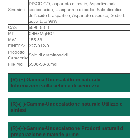
DISODICO; aspartato di sodio; Aspartico sale
Sinonimi:
sodico acido; L-aspartato di sodio; Sale disodico
dell'acido L-aspartico; Aspartato disodico; Sodio L-
aspartato 98%
CAS:
5598-53-8
MF:
C4H5MgNO4
MW:
155.39
EINECS:
227-012-0
Prodotto
Sale di amminoacidi
Categorie:
File Mol:
5598-53-8.mol
(R)-(+)-Gamma-Undecalattone naturale
Informazioni sulla scheda di sicurezza
(R)-(+)-Gamma-Undecalattone naturale Utilizzo e
sintesi
(R)-(+)-Gamma-Undecalattone Prodotti naturali di
preparazione e materie prime