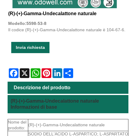
(R)-(+)-Gamma-Undecalattone naturale
Modello:5598-53-8
Il codice (R)-(+)-Gamma-Undecalattone naturale è 104-67-6.
Invia richiesta
Facebook
X
WhatsApp
Pinterest
LinkedIn
Share
Descrizione del prodotto
(R)-(+)-Gamma-Undecalattone naturale
Informazioni di base
Nome del
(R)-(+)-Gamma-Undecalattone naturale
prodotto:
SODIO DELL'ACIDO L-ASPARTICO; L-ASPARTATO