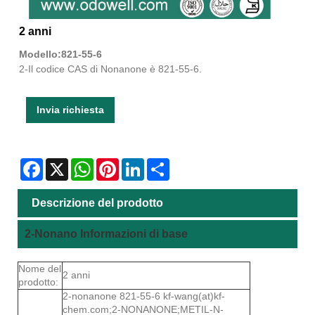
2 anni
Modello:821-55-6
2-Il codice CAS di Nonanone è 821-55-6.
Invia richiesta
Facebook
X
WhatsApp
Pinterest
LinkedIn
Share
Descrizione del prodotto
2-Nonano Informazioni di base
Nome del
2 anni
prodotto:
2-nonanone 821-55-6 kf-wang(at)kf-
chem.com;2-NONANONE;METIL-N-