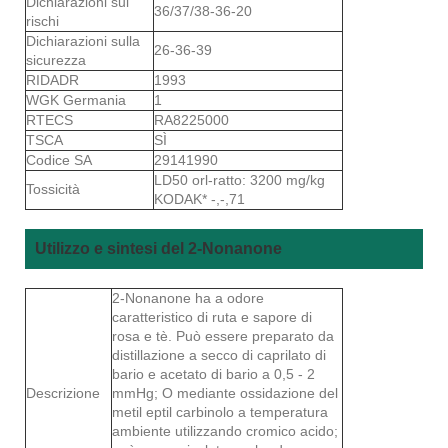
Dichiarazioni sui
36/37/38-36-20
rischi
Dichiarazioni sulla
26-36-39
sicurezza
RIDADR
1993
WGK Germania
1
RTECS
RA8225000
TSCA
SÌ
Codice SA
29141990
LD50 orl-ratto: 3200 mg/kg
Tossicità
KODAK* -,-,71
Utilizzo e sintesi del 2-Nonanone
2-Nonanone ha a odore
caratteristico di ruta e sapore di
rosa e tè. Può essere preparato da
distillazione a secco di caprilato di
bario e acetato di bario a 0,5 - 2
Descrizione
mmHg; O mediante ossidazione del
metil eptil carbinolo a temperatura
ambiente utilizzando cromico acido;