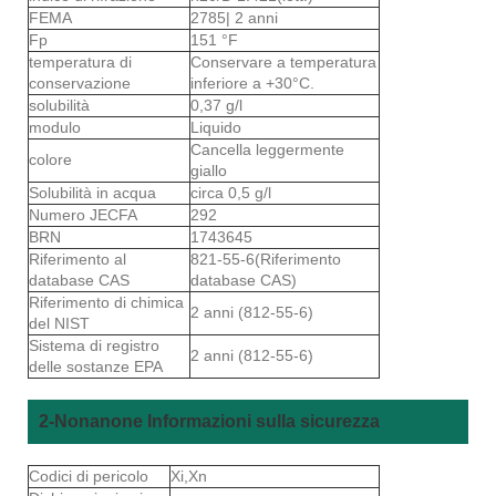
FEMA
2785| 2 anni
Fp
151 °F
temperatura di
Conservare a temperatura
conservazione
inferiore a +30°C.
solubilità
0,37 g/l
modulo
Liquido
Cancella leggermente
colore
giallo
Solubilità in acqua
circa 0,5 g/l
Numero JECFA
292
BRN
1743645
Riferimento al
821-55-6(Riferimento
database CAS
database CAS)
Riferimento di chimica
2 anni (812-55-6)
del NIST
Sistema di registro
2 anni (812-55-6)
delle sostanze EPA
2-Nonanone Informazioni sulla sicurezza
Codici di pericolo
Xi,Xn