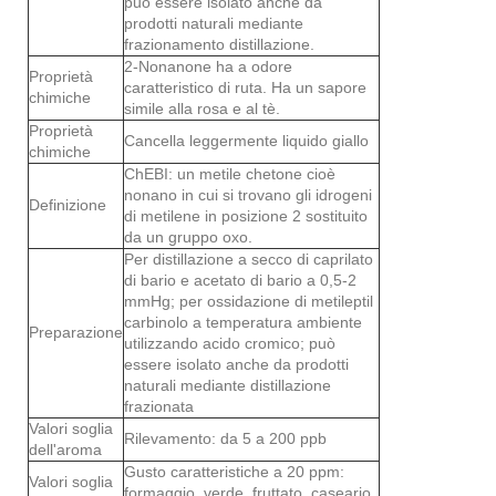
può essere isolato anche da
prodotti naturali mediante
frazionamento distillazione.
2-Nonanone ha a odore
Proprietà
caratteristico di ruta. Ha un sapore
chimiche
simile alla rosa e al tè.
Proprietà
Cancella leggermente liquido giallo
chimiche
ChEBI: un metile chetone cioè
nonano in cui si trovano gli idrogeni
Definizione
di metilene in posizione 2 sostituito
da un gruppo oxo.
Per distillazione a secco di caprilato
di bario e acetato di bario a 0,5-2
mmHg; per ossidazione di metileptil
carbinolo a temperatura ambiente
Preparazione
utilizzando acido cromico; può
essere isolato anche da prodotti
naturali mediante distillazione
frazionata
Valori soglia
Rilevamento: da 5 a 200 ppb
dell'aroma
Gusto caratteristiche a 20 ppm:
Valori soglia
formaggio, verde, fruttato, caseario,