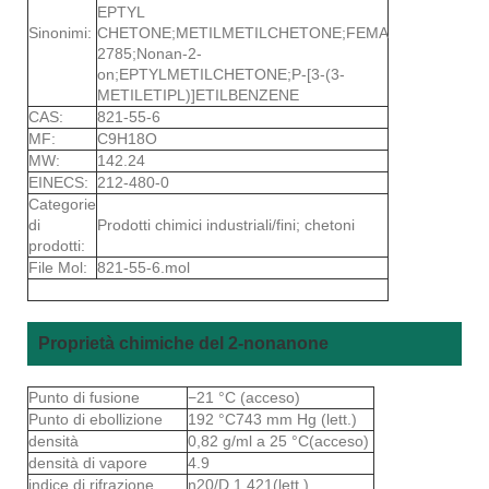
EPTYL
Sinonimi:
CHETONE;METILMETILCHETONE;FEMA
2785;Nonan-2-
on;EPTYLMETILCHETONE;P-[3-(3-
METILETIPL)]ETILBENZENE
CAS:
821-55-6
MF:
C9H18O
MW:
142.24
EINECS:
212-480-0
Categorie
di
Prodotti chimici industriali/fini; chetoni
prodotti:
File Mol:
821-55-6.mol
Proprietà chimiche del 2-nonanone
Punto di fusione
−21 °C (acceso)
Punto di ebollizione
192 °C743 mm Hg (lett.)
densità
0,82 g/ml a 25 °C(acceso)
densità di vapore
4.9
indice di rifrazione
n20/D 1.421(lett.)