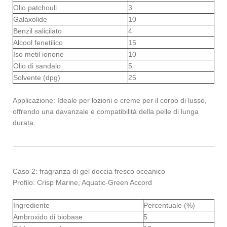
Olio patchouli
3
Galaxolide
10
Benzil salicilato
4
Alcool fenetilico
15
Iso metil ionone
10
Olio di sandalo
5
Solvente (dpg)
25
Applicazione: Ideale per lozioni e creme per il corpo di lusso,
offrendo una davanzale e compatibilità della pelle di lunga
durata.
Caso 2: fragranza di gel doccia fresco oceanico
Profilo: Crisp Marine, Aquatic-Green Accord
Ingrediente
Percentuale (%)
Ambroxido di biobase
5