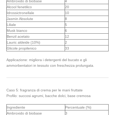
Ambroxido di biobase
4
Alcool fenetilico
20
Idrossictronellale
10
Jasmin Absolute
8
Liliale
5
Musk bianco
6
Benzil acetato
12
Lauric aldeide (10%)
2
Glicole propilenico
33
Applicazione: migliora i detergenti del bucato e gli
ammorbentatori in tessuto con freschezza prolungata.
Caso 5: fragranza di crema per le mani fruttate
Profilo: succosi agrumi, bacche dolci, base cremosa
Ingrediente
Percentuale (%)
Ambroxido di biobase
3