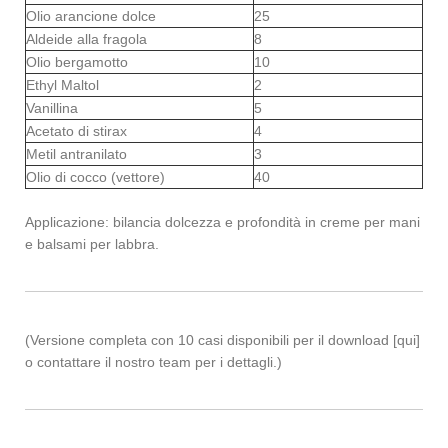
Olio arancione dolce
25
Aldeide alla fragola
8
Olio bergamotto
10
Ethyl Maltol
2
Vanillina
5
Acetato di stirax
4
Metil antranilato
3
Olio di cocco (vettore)
40
Applicazione: bilancia dolcezza e profondità in creme per mani
e balsami per labbra.
(Versione completa con 10 casi disponibili per il download [qui]
o contattare il nostro team per i dettagli.)