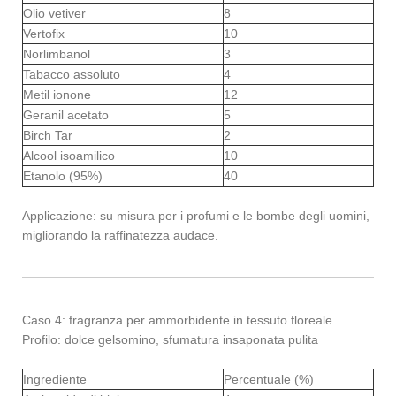
Olio vetiver
8
Vertofix
10
Norlimbanol
3
Tabacco assoluto
4
Metil ionone
12
Geranil acetato
5
Birch Tar
2
Alcool isoamilico
10
Etanolo (95%)
40
Applicazione: su misura per i profumi e le bombe degli uomini,
migliorando la raffinatezza audace.
Caso 4: fragranza per ammorbidente in tessuto floreale
Profilo: dolce gelsomino, sfumatura insaponata pulita
Ingrediente
Percentuale (%)