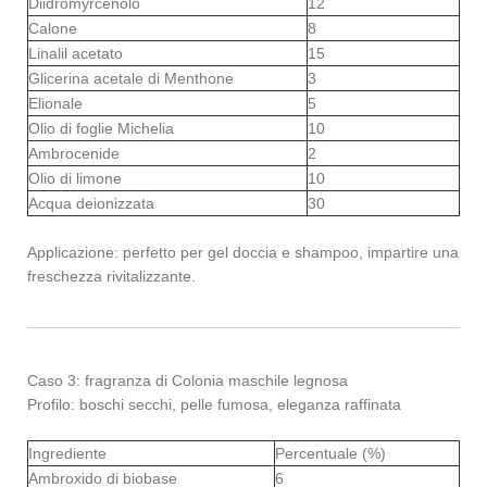
Diidromyrcenolo
12
Calone
8
Linalil acetato
15
Glicerina acetale di Menthone
3
Elionale
5
Olio di foglie Michelia
10
Ambrocenide
2
Olio di limone
10
Acqua deionizzata
30
Applicazione: perfetto per gel doccia e shampoo, impartire una
freschezza rivitalizzante.
Caso 3: fragranza di Colonia maschile legnosa
Profilo: boschi secchi, pelle fumosa, eleganza raffinata
Ingrediente
Percentuale (%)
Ambroxido di biobase
6