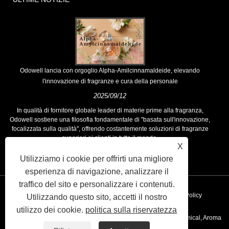
Odowell lancia con orgoglio Alpha-Amilcinnamaldeide, elevando
l'innovazione di fragranze e cura della personale
2025/09/12
In qualità di fornitore globale leader di materie prime alla fragranza,
Odowell sostiene una filosofia fondamentale di "basata sull'innovazione,
focalizzata sulla qualità", offrendo costantemente soluzioni di fragranze
superiori ai clienti in tutto il mondo.
X
Utilizziamo i cookie per offrirti una migliore
esperienza di navigazione, analizzare il
traffico del sito e personalizzare i contenuti.
Collegamenti
Sitemap
RSS
XML
Privacy Policy
Utilizzando questo sito, accetti il ​​nostro
utilizzo dei cookie.
politica sulla riservatezza
Copyright © 2020 Kunshan Odowell Co., Ltd - China Aroma Chemical, Aroma