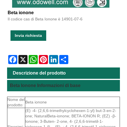
Beta ionone
Il codice cas di Beta Ionone è 14901-07-6
Invia richiesta
Facebook
X
WhatsApp
Pinterest
LinkedIn
Share
Descrizione del prodotto
Beta Ionone Informazioni di base
Nome del
Beta ionone
prodotto:
(E) -4- (2,6,6-trimethylcyclohexen-1-yl) but-3-en-2-
one; NaturalBeta-ionone; BETA-IONON R; (EZ) -β-
Ionone; 3-Buten- 2-one, 4- (2,6,6-trimetil-1-
Sinonimi:
cicloesen-1-il) -, (E) -; 4- (2,6,6-trimetil-1-cicloesen-