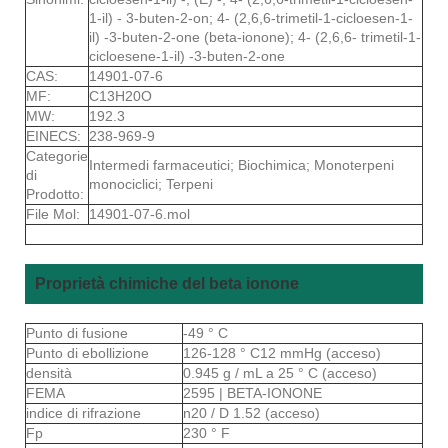
1-il) - 3-buten-2-on; 4- (2,6,6-trimetil-1-cicloesen-1-
il) -3-buten-2-one (beta-ionone); 4- (2,6,6- trimetil-1-
cicloesene-1-il) -3-buten-2-one
CAS:
14901-07-6
MF:
C13H20O
MW:
192.3
EINECS:
238-969-9
Categorie
Intermedi farmaceutici; Biochimica; Monoterpeni
di
monociclici; Terpeni
Prodotto:
File Mol:
14901-07-6.mol
Proprietà chimiche del beta ionone
Punto di fusione
-49 ° C
Punto di ebollizione
126-128 ° C12 mmHg (acceso)
densità
0.945 g / mL a 25 ° C (acceso)
FEMA
2595 | BETA-IONONE
indice di rifrazione
n20 / D 1.52 (acceso)
Fp
230 ° F