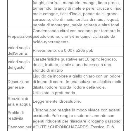
funghi, starfruit, mandorle, mango, fieno greco,
tamarindo, brandy di mele e pere, crusca di riso,
mele cotogne, fichi d'india, patate dolci, grano
saraceno, olio di mais, tortillas di mais , loquat,
papaia di montagna, salvia sclarea e altre fonti
Condensando citral con acetone per formare lo
Preparazione
pseudoionone, che viene quindi ciclizzato da
acido-typereagents.
Valori soglia
Rilevamento: da 0,007 a205 ppb
dell'aroma
Caratteristiche gustative art 10 ppm: legnoso,
Valori soglia
dolce, fruttato, simile a una bacca con uno
del gusto
sfondo di mirtillo
Liquido da incolore a giallo chiaro con un odore
Descrizione
di legno di cedro. In una soluzione alcolica molto
generale
diluita l'odore ricorda l'odore delle viole.
Utilizzato in profumeria.
Reazioni di
Leggermente idrosolubile.
aria e acqua
L'irisone può reagire in modo vivace con agenti
Profilo di
ossidanti. Può reagire esotermicamente con
reattività
agenti riducenti per rilasciare idrogeno gassoso.
Dannoso per
ACUTE / CHRONICHAZARDS: Tossico. Può