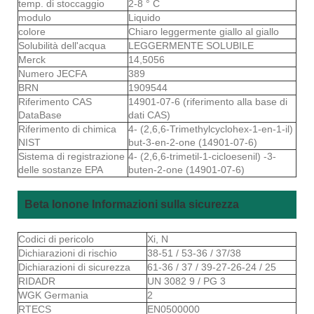
temp. di stoccaggio
2-8 ° C
modulo
Liquido
colore
Chiaro leggermente giallo al giallo
Solubilità dell'acqua
LEGGERMENTE SOLUBILE
Merck
14,5056
Numero JECFA
389
BRN
1909544
Riferimento CAS
14901-07-6 (riferimento alla base di
DataBase
dati CAS)
Riferimento di chimica
4- (2,6,6-Trimethylcyclohex-1-en-1-il)
NIST
but-3-en-2-one (14901-07-6)
Sistema di registrazione
4- (2,6,6-trimetil-1-cicloesenil) -3-
delle sostanze EPA
buten-2-one (14901-07-6)
Beta Ionone Informazioni sulla sicurezza
Codici di pericolo
Xi, N
Dichiarazioni di rischio
38-51 / 53-36 / 37/38
Dichiarazioni di sicurezza
61-36 / 37 / 39-27-26-24 / 25
RIDADR
UN 3082 9 / PG 3
WGK Germania
2
RTECS
EN0500000