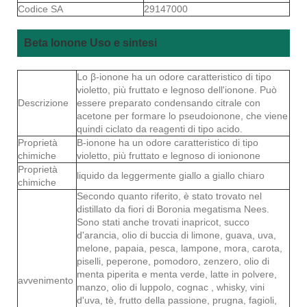
Codice SA
29147000
Beta Ionone Uso e sintesi
Lo β-ionone ha un odore caratteristico di tipo
violetto, più fruttato e legnoso dell'ionone. Può
Descrizione
essere preparato condensando citrale con
acetone per formare lo pseudoionone, che viene
quindi ciclato da reagenti di tipo acido.
Proprietà
Β-ionone ha un odore caratteristico di tipo
chimiche
violetto, più fruttato e legnoso di ionionone
Proprietà
liquido da leggermente giallo a giallo chiaro
chimiche
Secondo quanto riferito, è stato trovato nel
distillato da fiori di Boronia megatisma Nees.
Sono stati anche trovati inapricot, succo
d'arancia, olio di buccia di limone, guava, uva,
melone, papaia, pesca, lampone, mora, carota,
piselli, peperone, pomodoro, zenzero, olio di
menta piperita e menta verde, latte in polvere,
avvenimento
manzo, olio di luppolo, cognac , whisky, vini
d'uva, tè, frutto della passione, prugna, fagioli,