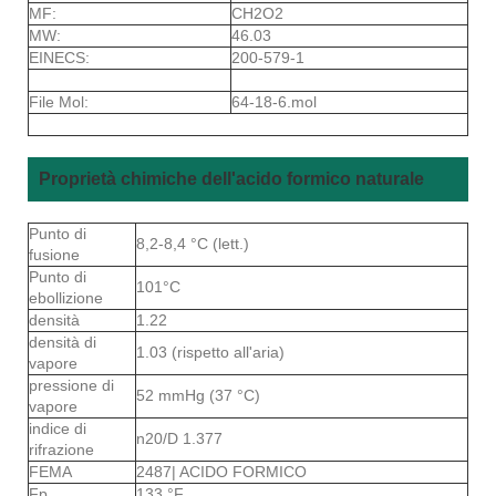
MF:
CH2O2
MW:
46.03
EINECS:
200-579-1
File Mol:
64-18-6.mol
Proprietà chimiche dell'acido formico naturale
Punto di
8,2-8,4 °C (lett.)
fusione
Punto di
101°C
ebollizione
densità
1.22
densità di
1.03 (rispetto all'aria)
vapore
pressione di
52 mmHg (37 °C)
vapore
indice di
n20/D 1.377
rifrazione
FEMA
2487| ACIDO FORMICO
Fp
133 °F