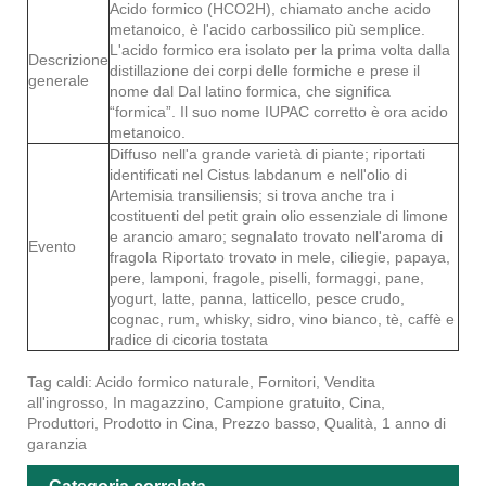
Acido formico (HCO2H), chiamato anche acido
metanoico, è l'acido carbossilico più semplice.
L'acido formico era isolato per la prima volta dalla
Descrizione
distillazione dei corpi delle formiche e prese il
generale
nome dal Dal latino formica, che significa
“formica”. Il suo nome IUPAC corretto è ora acido
metanoico.
Diffuso nell'a grande varietà di piante; riportati
identificati nel Cistus labdanum e nell'olio di
Artemisia transiliensis; si trova anche tra i
costituenti del petit grain olio essenziale di limone
e arancio amaro; segnalato trovato nell'aroma di
Evento
fragola Riportato trovato in mele, ciliegie, papaya,
pere, lamponi, fragole, piselli, formaggi, pane,
yogurt, latte, panna, latticello, pesce crudo,
cognac, rum, whisky, sidro, vino bianco, tè, caffè e
radice di cicoria tostata
Tag caldi: Acido formico naturale, Fornitori, Vendita
all'ingrosso, In magazzino, Campione gratuito, Cina,
Produttori, Prodotto in Cina, Prezzo basso, Qualità, 1 anno di
garanzia