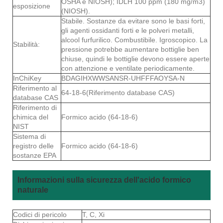
OSHA e NIOSH); IDLH 100 ppm (180 mg/m3)
esposizione
(NIOSH).
Stabile. Sostanze da evitare sono le basi forti,
gli agenti ossidanti forti e le polveri metalli,
alcool furfurilico. Combustibile. Igroscopico. La
Stabilità:
pressione potrebbe aumentare bottiglie ben
chiuse, quindi le bottiglie devono essere aperte
con attenzione e ventilate periodicamente.
InChiKey
BDAGIHXWWSANSR-UHFFFAOYSA-N
Riferimento al
64-18-6(Riferimento database CAS)
database CAS
Riferimento di
chimica del
Formico acido (64-18-6)
NIST
Sistema di
registro delle
Formico acido (64-18-6)
sostanze EPA
Informazioni sulla sicurezza dell'acido formico
naturale
Codici di pericolo
T, C, Xi