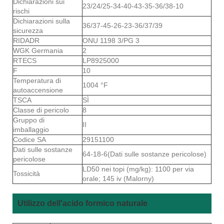
Dichiarazioni sui
23/24/25-34-40-43-35-36/38-10
rischi
Dichiarazioni sulla
36/37-45-26-23-36/37/39
sicurezza
RIDADR
ONU 1198 3/PG 3
WGK Germania
2
RTECS
LP8925000
F
10
Temperatura di
1004 °F
autoaccensione
TSCA
SÌ
Classe di pericolo
8
Gruppo di
II
imballaggio
Codice SA
29151100
Dati sulle sostanze
64-18-6(Dati sulle sostanze pericolose)
pericolose
LD50 nei topi (mg/kg): 1100 per via
Tossicità
orale; 145 iv (Malorny)
Utilizzo dell'acido formico naturale