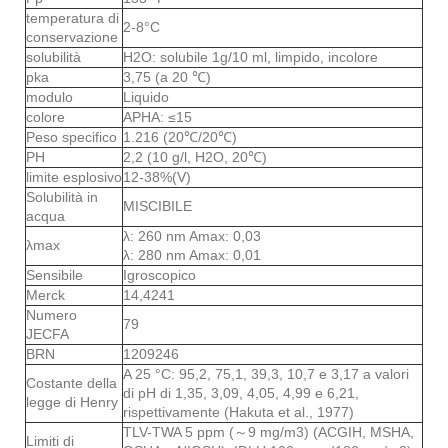
temperatura di
2-8°C
conservazione
solubilità
H2O: solubile 1g/10 ml, limpido, incolore
pka
3,75 (a 20 ℃)
modulo
Liquido
colore
APHA: ≤15
Peso specifico
1.216 (20℃/20℃)
PH
2,2 (10 g/l, H2O, 20℃)
limite esplosivo
12-38%(V)
Solubilità in
MISCIBILE
acqua
λ: 260 nm Amax: 0,03
λmax
λ: 280 nm Amax: 0,01
Sensibile
Igroscopico
Merck
14,4241
Numero
79
JECFA
BRN
1209246
A 25 °C: 95,2, 75,1, 39,3, 10,7 e 3,17 a valori
Costante della
di pH di 1,35, 3,09, 4,05, 4,99 e 6,21,
legge di Henry
rispettivamente (Hakuta et al., 1977)
TLV-TWA 5 ppm (～9 mg/m3) (ACGIH, MSHA,
Limiti di