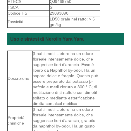
RTECS
QJ9468750
TSCA
SÌ
Codice HS
29093090
LD50 orale nel ratto: > 5
Tossicità
gm/kg
Uso e sintesi di Nerolin Yara Yara
β-naftil metil L'etere ha un odore
floreale intensamente dolce, che
suggerisce fiori d'arancio. Esso è
libero da Naphthol by-odor. Ha un
sapore dolce e fragole. Questo può
Descrizione
essere preparato dal potassio β-
naftolo e metil cloruro a 300 ° C; di
metilazione di β-naftulo con dimetil
solfato o mediante esterificazione
diretta con alcol metilico.
β-naftil metil L'etere ha un odore
floreale intensamente dolce, che
Proprietà
suggerisce fiori d'arancia; gratuito
chimiche
da naphthol by-odor. Ha un gusto