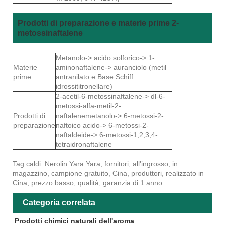
Prodotti di preparazione e materie prime 2-
metossinaftalene
Metanolo-> acido solforico-> 1-
Materie
aminonaftalene-> auranciolo (metil
prime
antranilato e Base Schiff
idrossititronellare)
2-acetil-6-metossinaftalene-> dl-6-
metossi-alfa-metil-2-
Prodotti di
naftalenemetanolo-> 6-metossi-2-
preparazione
naftoico acido-> 6-metossi-2-
naftaldeide-> 6-metossi-1,2,3,4-
tetraidronaftalene
Tag caldi: Nerolin Yara Yara, fornitori, all'ingrosso, in
magazzino, campione gratuito, Cina, produttori, realizzato in
Cina, prezzo basso, qualità, garanzia di 1 anno
Categoria correlata
Prodotti chimici naturali dell'aroma