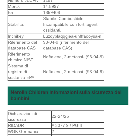
Numero JECFA
1257
Merck
14.5997
Brn
1859408
Stabile. Combustibile.
Stabilità:
Incompatibile con forti agenti
ossidanti.
Inchikey
Luzdyplaqqgjea-uhfffaooysa-n
Riferimento del
93-04-9 (riferimento del
database CAS
database CAS)
Riferimento
Naftalene, 2-metossi- (93-04-9)
chimico NIST
Sistema di
registro di
Naftalene, 2-metossi- (93-04-9)
sostanza EPA
Nerolin Children Informazioni sulla sicurezza dei
bambini
Dichiarazioni di
22-24/25
sicurezza
RIDADR
A 3077 9 / PGIII
WGK Germania
2