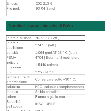
Einecs:
202-213-6
File mol:
93-04-9.mol
Nerolin è le prua chimiche di Ra'ra
Punto di fusione
70-73 ° C (lett.)
Punto di
274 ° C (lett.)
ebollizione
densità
1,064 g/ml AT 25 ° C (lett.)
FEMA
4704 | Beta-naftil metil etere
indice di
1.5440 (stima)
rifrazione
Fp
272-274 ° C.
temperatura di
Conservare sotto +30 ° C.
archiviazione.
solubilità
H2O: solubile (completamente)
modulo
Solido cristallino
colore
Bianco a giallo-marrone
Solubilità
INSOLUBILE
dell'acqua