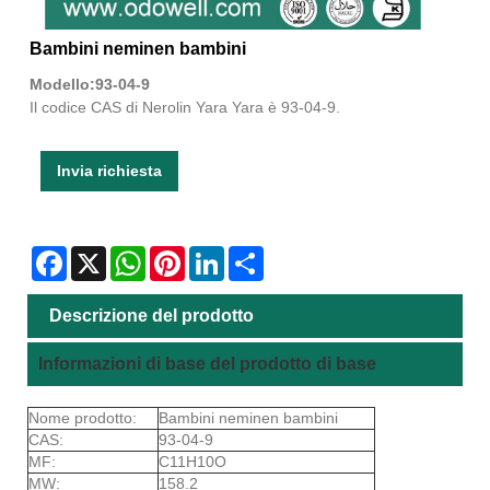
Bambini neminen bambini
Modello:93-04-9
Il codice CAS di Nerolin Yara Yara è 93-04-9.
Invia richiesta
Facebook
X
WhatsApp
Pinterest
LinkedIn
Share
Descrizione del prodotto
Informazioni di base del prodotto di base
Nome prodotto:
Bambini neminen bambini
CAS:
93-04-9
MF:
C11H10O
MW:
158.2