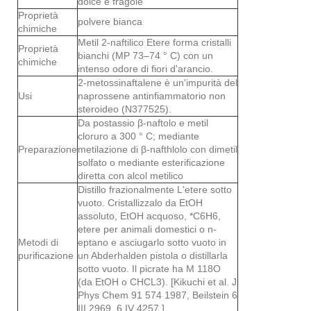
dolce e fragole
Proprietà
polvere bianca
chimiche
Metil 2-naftilico Etere forma cristalli
Proprietà
bianchi (MP 73–74 ° C) con un
chimiche
intenso odore di fiori d'arancio.
2-metossinaftalene è un'impurità del
Usi
naprossene antinfiammatorio non
steroideo (N377525).
Da postassio β-naftolo e metil
cloruro a 300 ° C; mediante
Preparazione
metilazione di β-nafthlolo con dimetil
solfato o mediante esterificazione
diretta con alcol metilico
Distillo frazionalmente L'etere sotto
vuoto. Cristallizzalo da EtOH
assoluto, EtOH acquoso, *C6H6,
etere per animali domestici o n-
Metodi di
eptano e asciugarlo sotto vuoto in
purificazione
un Abderhalden pistola o distillarla
sotto vuoto. Il picrate ha M 118O
(da EtOH o CHCL3). [Kikuchi et al. J
Phys Chem 91 574 1987, Beilstein 6
III 2969, 6 IV 4257.]