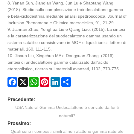
8. Yanan Sun, Jianqian Wang, Jun Lu e Shaotang Wang.
(2018). Studio sulla complessazione traindecalattone gamma
e beta-ciclodestrina mediante analisi spettroscopica, Journal of
Inclusion Phenomena e Chimica macrociclica, 91, 21-29.
9. Jiannan Zhao, Yonghua Liu e Qiang Liao. (2015). La sintesi
e la caratterizzazione del suodecalattone gamma usando un
sistema catalitico consistevano in MOF e liquidi ionici, lettere di
materiali, 160, 111-115.
10. Jiaxun Liu, Xingchun MA e Dongyuan Zhang. (2016).
Sintesi di undecalattone gamma catalizzato dall'acido
eteropolistico, ricerca sui materiali avanzati, 1102, 770-775.
Facebook
X
WhatsApp
Pinterest
LinkedIn
Share
Precedente:
USA Natural Gamma Undecalattone è derivato da fonti
naturali?
Prossimo:
Quali sono i composti simili al non alattone gamma naturale