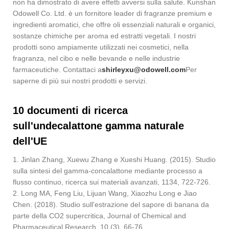
non ha dimostrato di avere effetti avversi sulla salute. Kunshan
Odowell Co. Ltd. è un fornitore leader di fragranze premium e
ingredienti aromatici, che offre oli essenziali naturali e organici,
sostanze chimiche per aroma ed estratti vegetali. I nostri
prodotti sono ampiamente utilizzati nei cosmetici, nella
fragranza, nel cibo e nelle bevande e nelle industrie
farmaceutiche. Contattaci a
shirleyxu@odowell.com
Per
saperne di più sui nostri prodotti e servizi.
10 documenti di ricerca
sull'undecalattone gamma naturale
dell'UE
1. Jinlan Zhang, Xuewu Zhang e Xueshi Huang. (2015). Studio
sulla sintesi del gamma-concalattone mediante processo a
flusso continuo, ricerca sui materiali avanzati, 1134, 722-726.
2. Long MA, Feng Liu, Lijuan Wang, Xiaozhu Long e Jiao
Chen. (2018). Studio sull'estrazione del sapore di banana da
parte della CO2 supercritica, Journal of Chemical and
Pharmaceutical Research, 10 (3), 66-76.