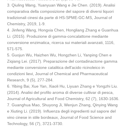
3. Qiuling Wang, Yuanyuan Wang e Jie Chen. (2019). Analisi
comparativa della composizione del sapore di diversi liquori
tradizionali cinesi da parte di HS-SPME-GC-MS, Journal of
Chemistry, 2019, 1-9.
4. Jinfeng Wang, Hongxia Chen, Hongliang Zhang e Guanhua
Li. (2015). Produzione di gamma-concalattone mediante
conversione enzimatica, ricerca sui materiali avanzati, 1116,
571-575.
5. Guojun Wu, Haizhen Wu, Hongzhen Li, Yanping Chen e
Ziqiang Lei. (2017). Preparazione del contadinactone gamma
mediante conversione catalitica dell'acido ricinoleico in
condizioni lievi, Journal of Chemical and Pharmaceutical
Research, 9 (5), 277-284.
6. Yibing Bai, Xue Yan, Xiaoli Hu, Liyuan Zhang e Yongzhi Liu.
(2014). Analisi del profilo aroma di diverse cultivar di pesca,
Journal of Agricultural and Food Chemistry, 62 (7), 1630-1636.
7. Guanghua Mao, Shuyong Ji, Wenjun Zhang, Qinying Wang
e Xiuting Li. (2019). Influenza degli ingredienti sul sapore del
vino cinese in stile bordeaux, Journal of Food Science and
Technology, 56 (7), 3721-3730.